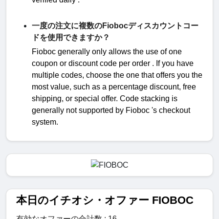
一度の注文に複数のFiobocディスカウントコー
ドを使用できますか？
Fioboc
generally only allows the use of
one
coupon or discount code
per
order
. If you have
multiple codes, choose the one that offers you the
most value, such as a percentage discount, free
shipping, or special offer. Code stacking is
generally not supported by
Fioboc 's checkout
system.
本日のイチオシ・オファー FIOBOC
有効なオファーの合計数 : 16