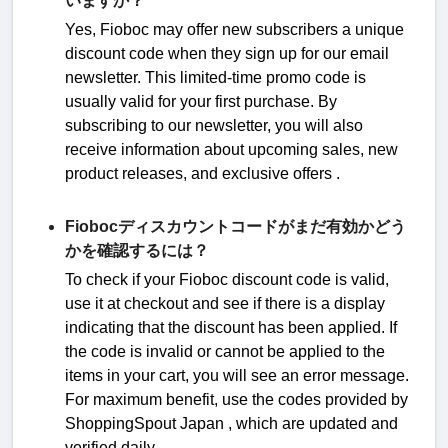
いますか？
Yes,
Fioboc
may offer new subscribers a unique
discount code when they sign up for our email
newsletter. This limited-time promo code is
usually valid for your first purchase. By
subscribing to our newsletter, you will also
receive information about upcoming sales, new
product releases, and exclusive offers
.
Fiobocディスカウントコードがまだ有効かどう
かを確認するには？
To check if your
Fioboc discount code is valid,
use it at checkout and see if there is a display
indicating that the discount has been applied. If
the code is invalid or cannot be applied to the
items in your cart, you will see an error message.
For maximum benefit, use the codes provided by
ShoppingSpout Japan
, which are updated and
verified daily
.