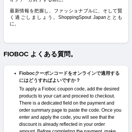
最新情報を把握し、ファッショナブルに、そして賢
く過ごしましょう。ShoppingSpout Japanととも
に。
FIOBOC よくある質問。
Fiobocクーポンコードをオンラインで適用する
にはどうすればよいですか？
To apply a Fioboc
coupon code, add the desired
products to your cart and proceed to checkout.
There is a dedicated field on the payment and
order summary page to paste the code. Once you
enter and apply the code, you will see that the
discount is already reflected in your order
amount. Before completing the payment, make