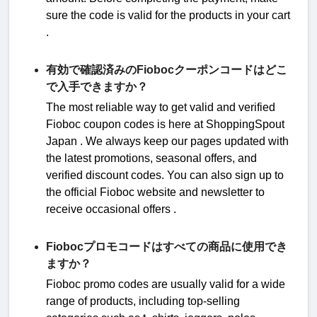
sure the code is valid for the products in your cart
.
有効で確認済みのFiobocクーポンコードはどこ
で入手できますか？
The most reliable way to get
valid and verified
Fioboc coupon codes is here at
ShoppingSpout
Japan
. We always keep our pages updated with
the latest promotions, seasonal offers, and
verified discount codes. You can also sign up to
the official
Fioboc
website and newsletter to
receive occasional offers
.
Fiobocプロモコードはすべての商品に使用でき
ますか？
Fioboc
promo codes are usually
valid for a wide
range of products, including top-selling