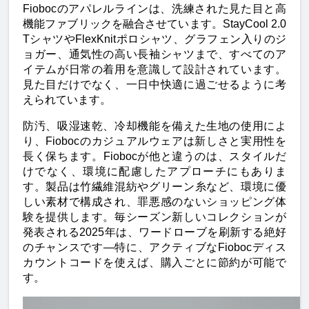
Fiobocのアパレルラインは、洗練された見た目と高
機能ファブリックを融合させています。StayCool 2.0 
TシャツやFlexKnitポロシャツ、グラフェン入りのジ
ョガー、通気性の高い長袖シャツまで、すべてのア
イテムが日常の着用を意識して設計されています。
見た目だけでなく、一日中快適に過ごせるように考
えられています。
防汚、吸湿速乾、冷却機能を備えた生地の使用によ
り、Fiobocのカジュアルウェアは新しさと実用性を
長く保ちます。Fiobocが他と違うのは、スタイルだ
けでなく、環境に配慮したアプローチにもありま
す。製品は竹繊維混紡やグリーン糸など、環境に優
しい素材で構成され、罪悪感のないショッピング体
験を提供します。毎シーズン新しいコレクションが
発表される2025年は、ワードローブを刷新する絶好
のチャンスです—特に、アクティブなFiobocディス
カウントコードを使えば、購入ごとに節約が可能で
す。