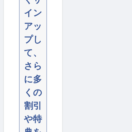
イン
アッ
プし
て、
さら
に多
くの
割引
や特