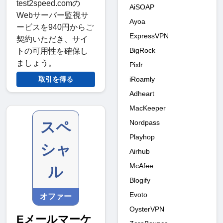
test2speed.comの
AiSOAP
Webサーバー監視サ
Ayoa
ービスを940円からご
ExpressVPN
契約いただき、サイ
BigRock
トの可用性を確保し
ましょう。
Pixlr
iRoamly
取引を得る
Adheart
MacKeeper
Nordpass
スペ
Playhop
シャ
Airhub
McAfee
ル
Blogify
Evoto
オファー
OysterVPN
Eメールマーケ