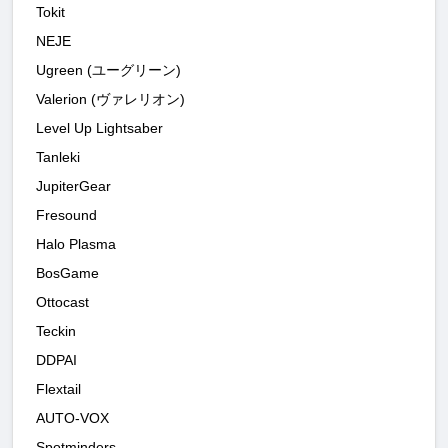
Tokit
NEJE
Ugreen (ユーグリーン)
Valerion (ヴァレリオン)
Level Up Lightsaber
Tanleki
JupiterGear
Fresound
Halo Plasma
BosGame
Ottocast
Teckin
DDPAI
Flextail
AUTO-VOX
Spotminders