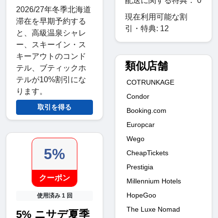
配送に関する特典： 0
2026/27年冬季北海道
現在利用可能な割
滞在を早期予約する
引・特典: 12
と、高級温泉シャレ
ー、スキーイン・ス
キーアウトのコンド
類似店舗
テル、ブティックホ
テルが10%割引にな
COTRUNKAGE
ります。
Condor
取引を得る
Booking.com
Europcar
Wego
5%
CheapTickets
Prestigia
クーポン
Millennium Hotels
HopeGoo
使用済み 1 回
The Luxe Nomad
5% ニサデ夏季