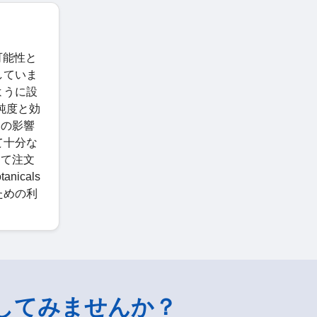
続可能性と
していま
ように設
て純度と効
スの影響
て十分な
して注文
nicals
ための利
してみませんか？