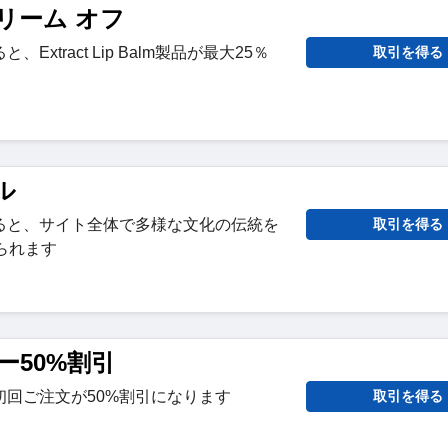
リーム オフ
xtract Lip Balm製品が最大25％
取引を得る
ル
ると、サイト全体で多様な文化の伝統を
取引を得る
られます
ー50%割引
初回ご注文が50%割引になります
取引を得る