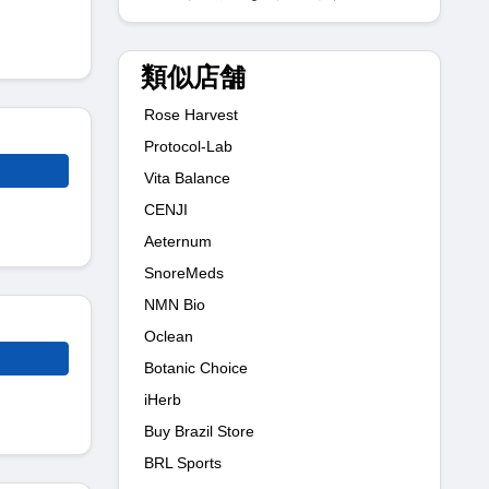
類似店舗
Rose Harvest
Protocol-Lab
Vita Balance
CENJI
Aeternum
SnoreMeds
NMN Bio
Oclean
Botanic Choice
iHerb
Buy Brazil Store
BRL Sports