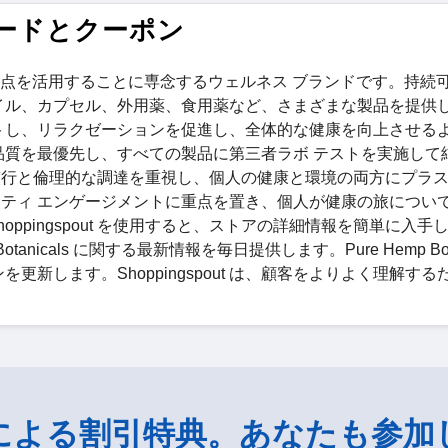
割引コードとクーポン
BD の自然な利点を活用することに専念するウェルネス ブランドです。持
イル、カプセル、外用薬、食用薬など、さまざまな製品を提供
トし、リラクゼーションを促進し、全体的な健康を向上させる
 は透明性と品質を最優先し、すべての製品に第三者ラボ テストを実施し
慣行と倫理的な調達を重視し、個人の健康と環境の両方にプラ
ティ エンゲージメントに重点を置き、個人が健康の旅につい
ppingspout を使用すると、ストアの詳細情報を簡単に入手
Botanicals に関する最新情報を毎日提供します。Pure Hemp Bota
新します。Shoppingspout は、顧客をよりよく理解する
による割引特典。あなたも参加