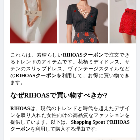
これらは、素晴らしい
RIHOASクーポン
で注文でき
るトレンドのアイテムです。花柄ミディドレス、サ
テンのスリップドレス、ヴィンテージスタイルなど
の
RIHOASクーポン
を利用して、お得に買い物でき
ます。
なぜRIHOASで買い物すべきか?
RIHOAS
は、現代のトレンドと時代を超えたデザイ
ンを取り入れた女性向けの高品質なファッションを
提供しています。以下は、
Shopping Spout
で
RIHOAS
クーポン
を利用して購入する理由です: