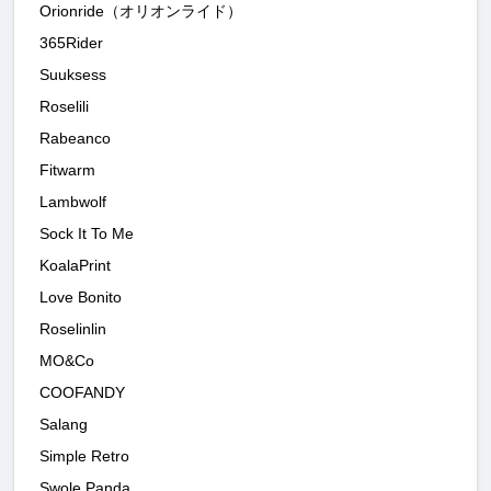
Orionride（オリオンライド）
365Rider
Suuksess
Roselili
Rabeanco
Fitwarm
Lambwolf
Sock It To Me
KoalaPrint
Love Bonito
Roselinlin
MO&Co
COOFANDY
Salang
Simple Retro
Swole Panda