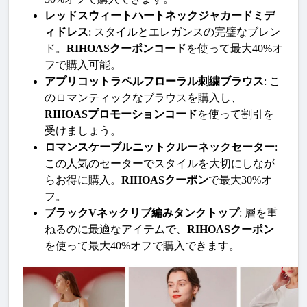
レッドスウィートハートネックジャカードミデ
ィドレス
: スタイルとエレガンスの完璧なブレン
ド。
RIHOASクーポンコード
を使って最大40%オ
フで購入可能。
アプリコットラペルフローラル刺繍ブラウス
: こ
のロマンティックなブラウスを購入し、
RIHOASプロモーションコード
を使って割引を
受けましょう。
ロマンスケーブルニットクルーネックセーター
: 
この人気のセーターでスタイルを大切にしなが
らお得に購入。
RIHOASクーポン
で最大30%オ
フ。
ブラックVネックリブ編みタンクトップ
: 層を重
ねるのに最適なアイテムで、
RIHOASクーポン
を使って最大40%オフで購入できます。