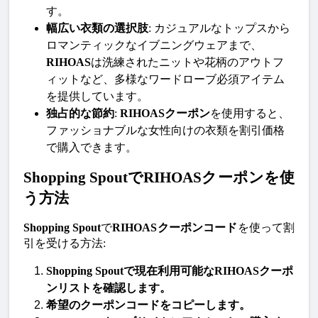
す。
幅広い衣類の選択肢
: カジュアルなトップスから
ロマンティックなイブニングウェアまで、
RIHOAS
は洗練されたニットや花柄のアウトフ
ィットなど、多様なワードローブ必須アイテム
を提供しています。
独占的な節約
: 
RIHOASクーポン
を使用すると、
ファッショナブルな女性向けの衣類を割引価格
で購入できます。
Shopping SpoutでRIHOASクーポンを使
う方法
Shopping Spout
で
RIHOASクーポンコード
を使って割
引を受ける方法:
Shopping Spout
で現在利用可能な
RIHOASクーポ
ン
リストを確認します。
希望の
クーポンコード
をコピーします。