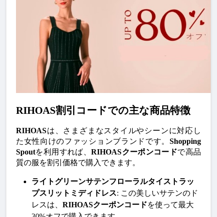
RIHOAS割引コードでの主な商品特徴
RIHOAS
は、さまざまなスタイルやシーンに対応し
た女性向けのファッションブランドです。
Shopping 
Spout
を利用すれば、
RIHOASクーポンコード
で高品
質の服を割引価格で購入できます。
ライトグリーンサテンフローラルタイストラッ
プスリットミディドレス
: この美しいサテンのド
レスは、
RIHOASクーポンコード
を使って最大
30%オフで購入できます。