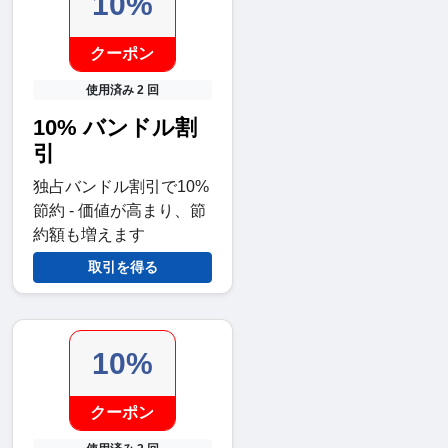
10%
クーポン
使用済み 2 回
10% バンドル割
引
独占バンドル割引で10%
節約 - 価値が高まり、節
約額も増えます
取引を得る
10%
クーポン