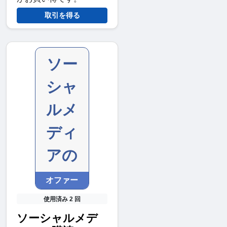
取引を得る
ソー
シャ
ルメ
ディ
アの
オファー
使用済み 2 回
ソーシャルメデ