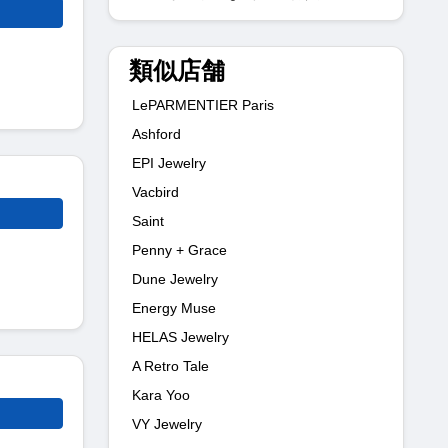
類似店舗
LePARMENTIER Paris
Ashford
EPI Jewelry
Vacbird
Saint
Penny + Grace
Dune Jewelry
Energy Muse
HELAS Jewelry
A Retro Tale
Kara Yoo
VY Jewelry