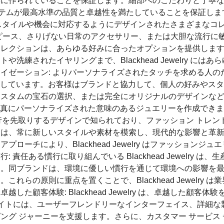
寧に作られていることを保証します。細部へのこだわりと丁寧
すべてのアイテムが最高水準の品質と卓越性を満たしていることを保証し
、さまざまなスタイルや機会に対応するようにデザインされたさまざまなコ
ピース、さりげない日常のアクセサリー、または大胆な流行に
コレクションは、あらゆる好みに合ったオプションを提供しま
練されたイヤリングまで、Blackhead Jewelry にはあ
イゼーション: よりパーソナライズされたタッチを求める人の
ションを提供しています。お客様はブランドと協力して、個人の好みやス
カスタムの宝石の選択、または完全にオリジナルのデザインな
ビスにより、真にパーソナライズされた意味のあるジュエリーを作成でき
ry は、流行を先取りするデザインで知られており、ファッション トレ
ドは、常に新しいスタイルや素材を模索し、現代的な影響と革
ーチにより、Blackhead Jewelry はファッションジュ
任ある慣行に取り組んでいる Blackhead Jewelry は、
す。同ブランドは、環境に優しい慣行を通じて環境への影響を
らの原則に重点を置くことで、Blackhead Jewelry は
顧客体験: Blackhead Jewelry は、卓越した顧客体験
サイトには、ユーザーフレンドリーなインターフェイス、詳細な
ング ジャーニーを支援します。さらに、カスタマー サービス 