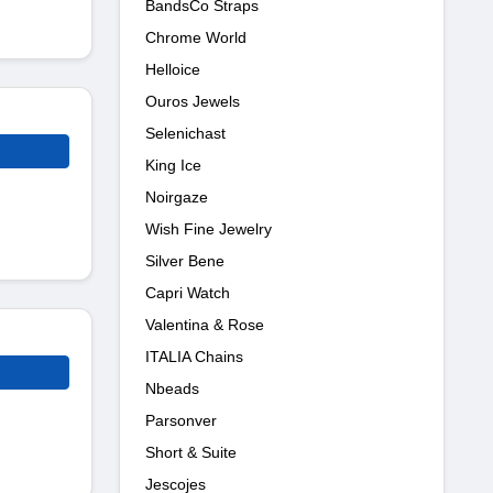
BandsCo Straps
Chrome World
Helloice
Ouros Jewels
Selenichast
King Ice
Noirgaze
Wish Fine Jewelry
Silver Bene
Capri Watch
Valentina & Rose
ITALIA Chains
Nbeads
Parsonver
Short & Suite
Jescojes