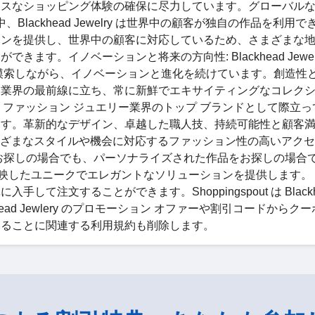
レスなショッピング体験の確保に尽力しています。グローバル
lackhead Jewelry は世界中の顧客が独自の作品を利用で
ョンを提供し、世界中の顧客に対応しているため、さまざまな
す。イノベーションと将来の方向性: Blackhead Jewelr
模索しながら、イノベーションと進化を続けています。創造性
ー業界の最前線に立ち、常に新鮮でエキサイティングなコレク
lry は、ファッション ジュエリー業界のトップ ブランドとして際立
ます。革新的なデザイン、卓越した職人技、持続可能性と顧客
y は、さまざまなスタイルや機会に対応するファッション性の高いアク
お探しの場合でも、パーソナライズされた作品をお探しの場合
洗練さを反映したユニークでエレガントなソリューションを提供します。
入手して注文することができます。Shoppingspout は Blackh
head Jewlery のプロモーション オファーや割引コードからク
く理解することに関連する利用規約も削除します。