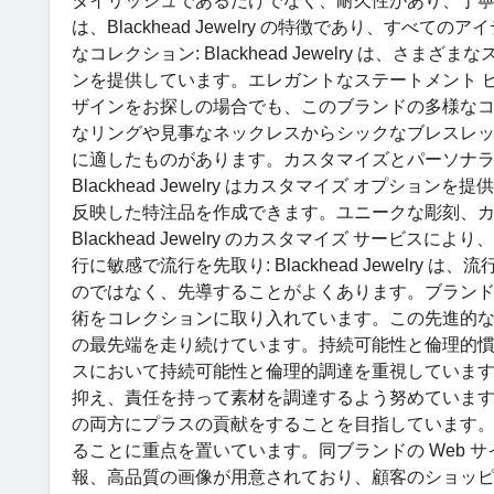
タイリッシュであるだけでなく、耐久性があり、丁
は、Blackhead Jewelry の特徴であり、
なコレクション: Blackhead Jewelry は
ンを提供しています。エレガントなステートメント 
ザインをお探しの場合でも、このブランドの多様な
なリングや見事なネックレスからシックなブレスレットや洗
に適したものがあります。カスタマイズとパーソナラ
Blackhead Jewelry はカスタマイズ オプ
反映した特注品を作成できます。ユニークな彫刻、
Blackhead Jewelry のカスタマイズ サー
行に敏感で流行を先取り: Blackhead Jewel
のではなく、先導することがよくあります。ブラン
術をコレクションに取り入れています。この先進的なアプロ
の最先端を走り続けています。持続可能性と倫理的慣行: 責
スにおいて持続可能性と倫理的調達を重視していま
抑え、責任を持って素材を調達するよう努めています。これ
の両方にプラスの貢献をすることを目指しています。卓越した
ることに重点を置いています。同ブランドの Web 
報、高品質の画像が用意されており、顧客のショッピ