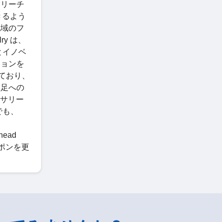
なリーチ
きるよう
地域のフ
y は、
とイノベ
ションを
っており、
満足への
セサリー
でも、
ead
ーポンを更