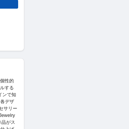
。個性的
ールする
ザインで知
。各デザ
クセサリー
elry
作品がス