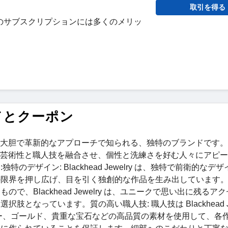
取引を得る
のサブスクリプションには多くのメリッ
コードとクーポン
インに対する大胆で革新的なアプローチで知られる、独特のブランドです
lry は、芸術性と職人技を融合させ、個性と洗練さを好む人々にアピ
デザイン: Blackhead Jewelry は、独特で前衛的なデ
の限界を押し広げ、目を引く独創的な作品を生み出しています
、Blackhead Jewelry は、ユニークで思い出に残るア
なっています。質の高い職人技: 職人技は Blackhead Jew
ー、ゴールド、貴重な宝石などの高品質の素材を使用して、各