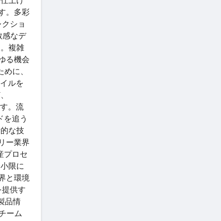
な仕上げ
ます。多彩
レクショ
敏感なデ
す。複雑
らゆる機会
ために、
タイルを
ど、
ます。流
ンドを追う
新的な技
エリー業界
生産プロセ
最小限に
業界と環境
を提供す
製品情
チーム