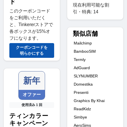
ド
現在利用可能な割
このクーポンコード
引・特典: 14
をご利用いただく
と、Tinkererストアで
各ボックスが15%オ
類似店舗
フになります。
Mailchimp
クーポンコードを
BambooSIM
明らかにする
Termly
AdGuard
SLYNUMBER
新年
Domestika
Presenti
オファー
Graphics By Khai
使用済み 1 回
ReadKidz
ティンカラー
Simbye
キャンペーン
AeroSims