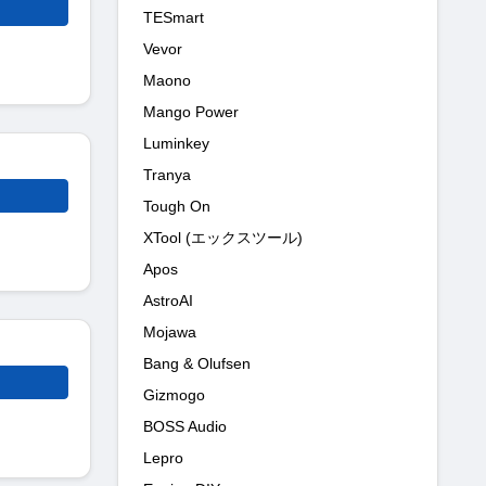
TESmart
Vevor
Maono
Mango Power
Luminkey
Tranya
Tough On
XTool (エックスツール)
Apos
AstroAI
Mojawa
Bang & Olufsen
Gizmogo
BOSS Audio
Lepro