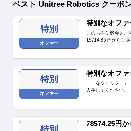
ベスト Unitree Robotics ク
特別なオファ
特別
このお得な機会をご利用
15714.85 円から
オファー
特別なオファ
特別
ここをクリックして、Go
入手してください。
オファー
78574.25円
特別