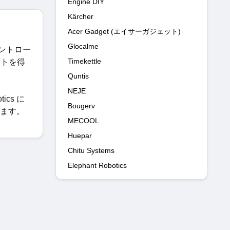
Engine DIY
Kärcher
Acer Gadget (エイサーガジェット)
Glocalme
コントロー
Timekettle
ットを得
Quntis
NEJE
ics に
Bougerv
します。
MECOOL
Huepar
Chitu Systems
Elephant Robotics