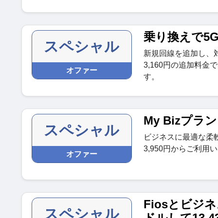
乗り換えで5
スペシャル
新規回線を追加し、
3,160円の追加料
オファー
す。
My Bizプラン
スペシャル
ビジネスに最適な柔
3,950円からご利用
オファー
Fiosとビ
スペシャル
ドルして13,