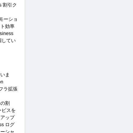
ss
割引ク
モーショ
スト効率
Verizon Business 
調してい
ていま
n 
フラ拡張
スの割
ービスを
ンアップ
ss 
ログ
ソーシャ