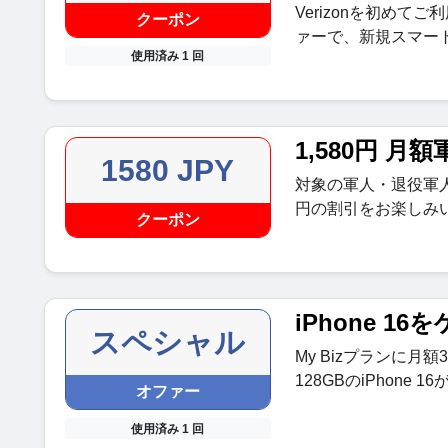
Verizonを初め
クーポン
ァーで、新規スマート
使用済み 1 回
1,580円 
1580 JPY
対象の軍人・退役軍人
円の割引をお楽しみ
クーポン
iPhone 16
スペシャル
My Bizプランに月
128GBのiPhone
オファー
使用済み 1 回