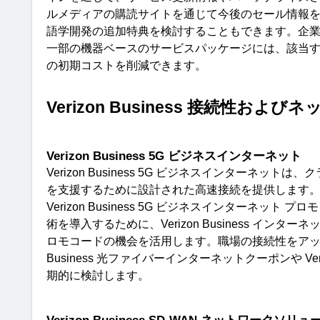
ルメディアの購読サイトを通じて今後のセール情報
語学開発の追加特典を検討することもできます。
企
一部の機器ベースのサービスパッケージには、該当
の初期コストを削減できます。
Verizon Business 
接続性およびネ
Verizon Business 5G
ビジネスインターネット
Verizon Business 5G 
ビジネスインターネットは、ク
を支援するために設計された高速接続を提供します
Verizon Business 5G 
ビジネスインターネット
プロモ
術を導入するために、
Verizon Business 
インターネ
ロモコードの機会を活用します。職場の接続性をア
Business 
光ファイバーインターネットクーポンや
 Ve
期的に検討します。
Verizon Business SD-WAN
ネットワークソリュ