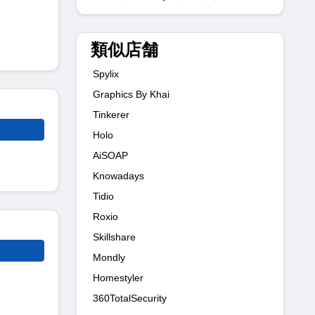
類似店舗
Spylix
Graphics By Khai
Tinkerer
Holo
AiSOAP
Knowadays
Tidio
Roxio
Skillshare
Mondly
Homestyler
360TotalSecurity