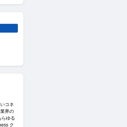
高いコネ
な業界の
あらゆる
iness
ク