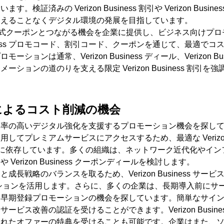
ています。検証済みの
Verizon Business
割引や
Verizon Busine
超えることなくデジタル環境の発展を目指しています。
式クーポンとつながる機会を企業に提供し、ビジネス向けプロ
ss 
プロモコード、割引コード、クーポンを通じて、最適でコ
プロモーションは通常、
Verizon Business 
ディール、
ーメーションの道のりを支える限定
 Verizon Business 
割引を強
によるコスト削減の機会
効率の高いデジタル強化を支援するプロモーション機会を探し
利用してプレミアムサービスにアクセスするため、最適な
 Verizo
に依存しています。多くの組織は、ネットワーク近代化やイン
ーや
 Verizon Business 
クーポンディールを検討します。
資と成長戦略のバランスを取るため、
Verizon Business 
サービ
ションを活用します。さらに、多くの企業は、長期導入前にサ
、早期登録プロモーションの機会を探しています。簡単なサイ
やサービス改善の認証を受けることができます。
Verizon Busine
されたオファーの特典を受けることも可能です。企業はまた、