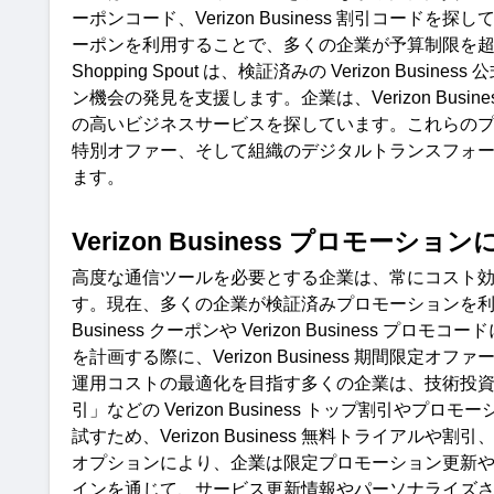
ーポンコード、
Verizon Business
割引コードを探し
ーポンを利用することで、多くの企業が予算制限を
Shopping Spout 
は、検証済みの
 Verizon Business 
公
ン機会の発見を支援します。企業は、
Verizon Busine
の高いビジネスサービスを探しています。これらの
特別オファー、そして組織のデジタルトランスフォ
ます。
Verizon Business 
プロモーション
高度な通信ツールを必要とする企業は、常にコスト
す。現在、多くの企業が検証済みプロモーションを
Business 
クーポンや
 Verizon Business 
プロモコード
を計画する際に、
Verizon Business 
期間限定オファ
運用コストの最適化を目指す多くの企業は、技術投
引」などの
 Verizon Business 
トップ割引やプロモー
試すため、
Verizon Business 
無料トライアルや割引
オプションにより、企業は限定プロモーション更新
インを通じて、サービス更新情報やパーソナライズ