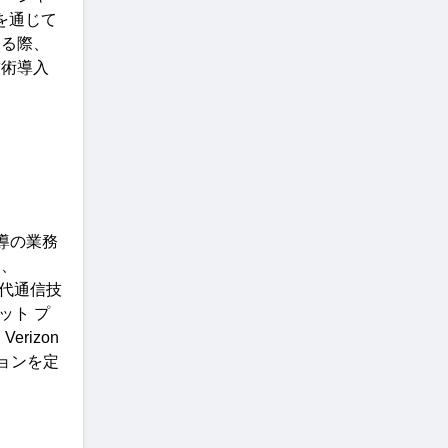
を通じて
する際、
技術導入
導の業務
め、
代通信技
ット
プ
る
 Verizon 
ョンを定