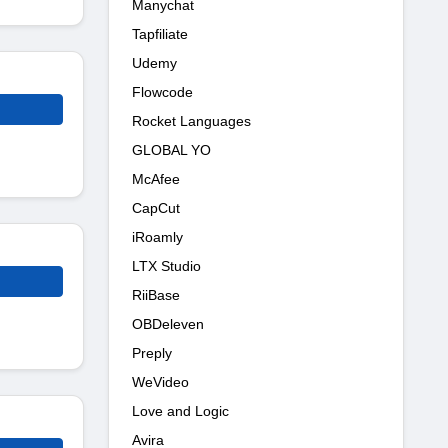
Manychat
Tapfiliate
Udemy
Flowcode
Rocket Languages
GLOBAL YO
McAfee
CapCut
iRoamly
LTX Studio
RiiBase
OBDeleven
Preply
WeVideo
Love and Logic
Avira