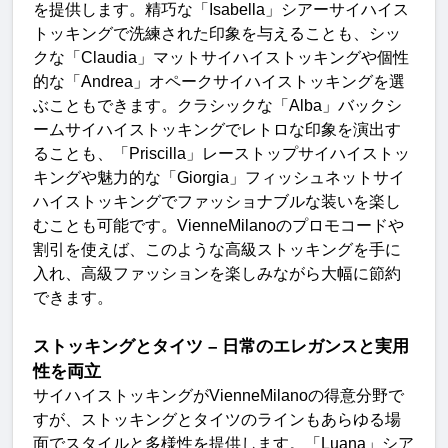
を提供します。精巧な「
Isabella
」シアーサイハイス
トッキングで洗練された印象を与えることも、シッ
クな「
Claudia
」マットサイハイストッキングや個性
的な「
Andrea
」オペークサイハイストッキングを選
ぶこともできます。クラシックな「
Alba
」バックシ
ームサイハイストッキングでレトロな印象を演出す
ることも、「
Priscilla
」レーストップサイハイストッ
キングや魅力的な「
Giorgia
」フィッシュネットサイ
ハイストッキングでファッショナブルな装いを楽し
むことも可能です。
VienneMilano
のプロモコードや
割引を使えば、このような高級ストッキングを手に
入れ、高級ファッションを楽しみながら大幅に節約
できます
。
ストッキングとタイツ
–
日常のエレガンスと実用
性を両
立
サイハイストッキングが
VienneMilano
の得意分野で
すが、ストッキングとタイツのラインもあらゆる場
面でスタイルと多様性を提供します。「
Luana
」シア