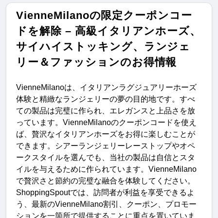
VienneMilanoの限定クーポンコー
ドを解除 – 高級イタリアンホーズ、
サイハイストッキング、ランジェ
リー＆ファッションのお得情報
VienneMilano
は、イタリアンラグジュアリーホーズ
体験と精緻なランジェリーの夢の目的地です。すべ
ての製品は完璧に作られ、エレガンスと上品さを放
っています。
VienneMilano
のクーポンコードを使え
ば、贅沢なイタリアンホーズをお得に楽しむことが
できます。シアーランジェリーレーストップやオペ
ークスタイルを選んでも、当社の製品は自信とスタ
イルを与えるために作られています。
VienneMilano
で贅沢さと節約の完璧な融合を体験してください
。
ShoppingSpout
では、訪問者が利益を享受できるよ
う、最新の
VienneMilano
割引、クーポン、プロモー
ションを一箇所で提供することに重点を置いていま