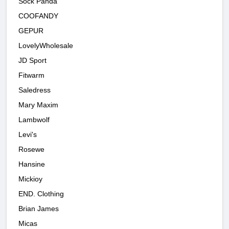
Sock Panda
COOFANDY
GEPUR
LovelyWholesale
JD Sport
Fitwarm
Saledress
Mary Maxim
Lambwolf
Levi's
Rosewe
Hansine
Mickioy
END. Clothing
Brian James
Micas