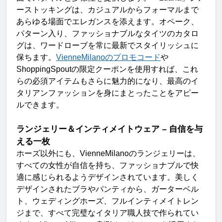
ーストッキングは、カジュアルからフォーマルまで
あらゆる場面でエレガンスを添えます。オペーク、
パターン入り、ファッショナブルなタイツのカタロ
グは、ワードローブを常に最新でスタイリッシュに
保ちます。
VienneMilano
のプロモコード
や
ShoppingSpout
の限定クーポンを使用すれば、これ
らの必須アイテムもさらに魅力的になり、最高のイ
タリアンファッションを身にまとったことをアピー
ルできます
。
ランジェリー＆インティメイトウェア
–
自信を与
える一
枚
ホーズ以外にも、
VienneMilano
のランジェリーは、
すべての女性が自信を持ち、ファッショナブルで快
適に感じられるようデザインされています。美しく
デザインされたブラやパンティから、ガーターベル
ト、ウェディングホーズ、フルインティメイトレン
ジまで、すべて完璧なイタリア職人技で作られてい