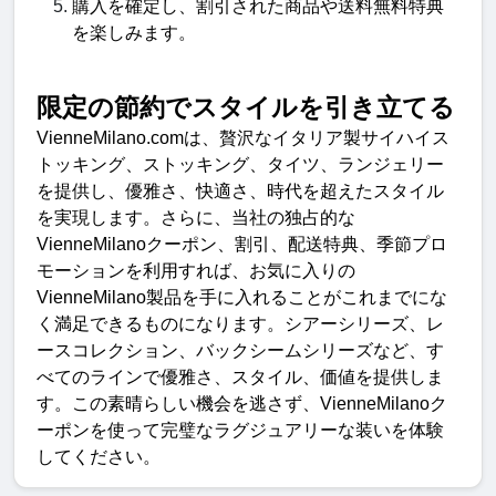
購入を確定し、割引された商品や送料無料特典
を楽しみます
。
限定の節約でスタイルを引き立て
る
VienneMilano.com
は、贅沢なイタリア製サイハイス
トッキング、ストッキング、タイツ、ランジェリー
を提供し、優雅さ、快適さ、時代を超えたスタイル
を実現します。さらに、当社の独占的な
VienneMilano
クーポン、割引、配送特典、季節プロ
モーションを利用すれば、お気に入りの
VienneMilano
製品を手に入れることがこれまでにな
く満足できるものになります。シアーシリーズ、レ
ースコレクション、バックシームシリーズなど、す
べてのラインで優雅さ、スタイル、価値を提供しま
す。この素晴らしい機会を逃さず、
VienneMilano
ク
ーポンを使って完璧なラグジュアリーな装いを体験
してください
。