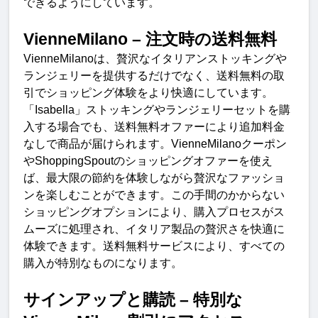
できるようにしています
。
VienneMilano –
注文時の送料無
料
VienneMilano
は、贅沢なイタリアンストッキングや
ランジェリーを提供するだけでなく、送料無料の取
引でショッピング体験をより快適にしています。
「
Isabella
」ストッキングやランジェリーセットを購
入する場合でも、送料無料オファーにより追加料金
なしで商品が届けられます。
VienneMilano
クーポン
や
ShoppingSpout
のショッピングオファーを使え
ば、最大限の節約を体験しながら贅沢なファッショ
ンを楽しむことができます。この手間のかからない
ショッピングオプションにより、購入プロセスがス
ムーズに処理され、イタリア製品の贅沢さを快適に
体験できます。送料無料サービスにより、すべての
購入が特別なものになります
。
サインアップと購読
–
特別な