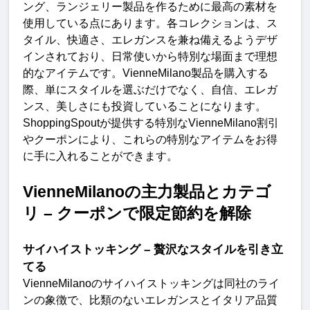
ング、ランジェリー製品を作るために最高の素材を
使用している点にあります。各コレクションは、ス
タイル、快適さ、エレガンスを兼ね備えるようデザ
インされており、日常使いから特別な場面まで理想
的なアイテムです。
VienneMilano
製品を購入する
際、単にスタイルを選ぶだけでなく、自信、エレガ
ンス、美しさにも投資していることになります。
ShoppingSpout
が提供する特別な
VienneMilano
割引
やクーポンにより、これらの特別なアイテムをお得
に手に入れることができます
。
VienneMilano
の主力製品とカテゴ
リ
–
クーポンで限定節約を解
除
サイハイストッキング
–
贅沢なスタイルを引き立
て
る
VienneMilano
のサイハイストッキングは同社のライ
ンの象徴で、比類のないエレガンスとイタリア品質