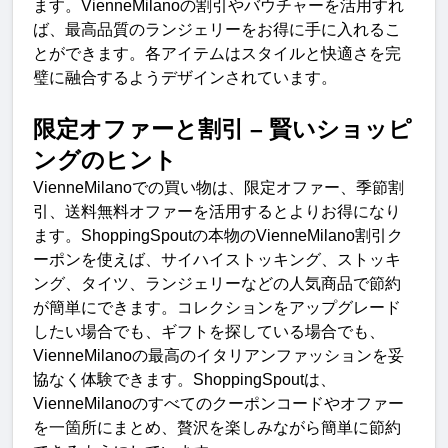
ます。
VienneMilano
の割引やバウチャーを活用すれ
ば、最高品質のランジェリーをお得に手に入れるこ
とができます。各アイテムはスタイルと快適さを完
璧に融合するようデザインされています
。
限定オファーと割引
–
賢いショッピ
ングのヒン
ト
VienneMilano
での買い物は、限定オファー、季節割
引、送料無料オファーを活用するとよりお得になり
ます。
ShoppingSpout
の本物の
VienneMilano
割引ク
ーポンを使えば、サイハイストッキング、ストッキ
ング、タイツ、ランジェリーなどの人気商品で節約
が簡単にできます。コレクションをアップグレード
したい場合でも、ギフトを探している場合でも、
VienneMilano
の最高のイタリアンファッションを妥
協なく体験できます。
ShoppingSpout
は、
VienneMilano
のすべてのクーポンコードやオファー
を一箇所にまとめ、贅沢を楽しみながら簡単に節約