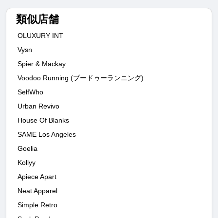
類似店舗
OLUXURY INT
Vysn
Spier & Mackay
Voodoo Running (ブードゥーランニング)
SelfWho
Urban Revivo
House Of Blanks
SAME Los Angeles
Goelia
Kollyy
Apiece Apart
Neat Apparel
Simple Retro