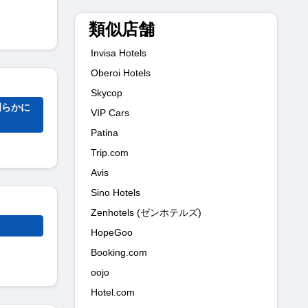
類似店舗
Invisa Hotels
Oberoi Hotels
Skycop
明らかに
VIP Cars
Patina
Trip.com
Avis
Sino Hotels
Zenhotels (ゼンホテルズ)
HopeGoo
Booking.com
oojo
Hotel.com