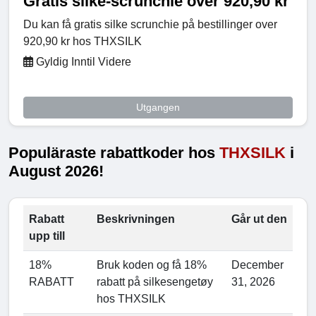
Gratis silke-scrunchie over 920,90 kr
Du kan få gratis silke scrunchie på bestillinger over
920,90 kr hos THXSILK
Gyldig Inntil Videre
Utgangen
Populäraste rabattkoder hos
THXSILK
i
August 2026!
Rabatt
Beskrivningen
Går ut den
upp till
18%
Bruk koden og få 18%
December
RABATT
rabatt på silkesengetøy
31, 2026
hos THXSILK