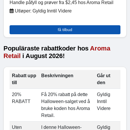
Handle påfyll og prøver fra $2,45 hos Aroma Retail
Utløper: Gyldig Inntil Videre
få tilbud
Populäraste rabattkoder hos
Aroma
Retail
i August 2026!
Rabatt upp
Beskrivningen
Går ut
till
den
20%
Få 20% rabatt på dette
Gyldig
RABATT
Halloween-salget ved å
Inntil
bruke koden hos Aroma
Videre
Retail.
Uten
I denne Halloween-
Gyldig