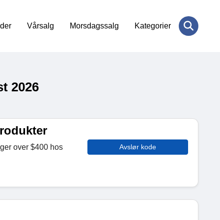
der
Vårsalg
Morsdagssalg
Kategorier
st 2026
produkter
nger over $400 hos
Avslør kode