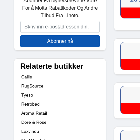
Abonner På Nyhetsbrevene Våre
For å Motta Rabattkoder Og Andre
Tilbud Fra Linoto.
Abonner nå
Relaterte butikker
Callie
RugSource
Tyeso
Retrobad
Aroma Retail
Dore & Rose
Luxvindu