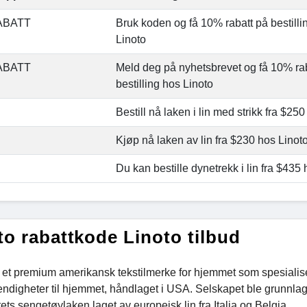
ABATT
Bruk koden og få 10% rabatt på bestill
Linoto
ABATT
Meld deg på nyhetsbrevet og få 10% rab
bestilling hos Linoto
Bestill nå laken i lin med strikk fra $25
Kjøp nå laken av lin fra $230 hos Linot
Du kan bestille dynetrekk i lin fra $435
to rabattkode Linoto tilbud
r et premium amerikansk tekstilmerke for hjemmet som spesialis
ndigheter til hjemmet, håndlaget i USA. Selskapet ble grunnlagt
ets sengetøylaken laget av europeisk lin fra Italia og Belgia.