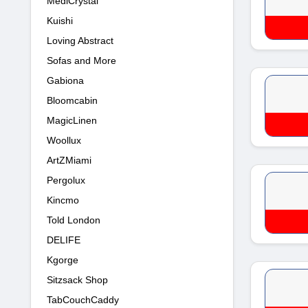
MediCrystal
Kuishi
Loving Abstract
Sofas and More
Gabiona
Bloomcabin
MagicLinen
Woollux
ArtZMiami
Pergolux
Kincmo
Told London
DELIFE
Kgorge
Sitzsack Shop
TabCouchCaddy