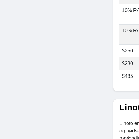
10% R
10% R
$250
$230
$435
Lino
Linoto e
og nødve
høykvalit