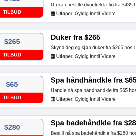
Du kan bestille dynetrekk i lin fra $435 
TILBUD
Utløper: Gyldig Inntil Videre
Duker fra $265
$265
Skynd deg og kjøp duker fra $265 hos L
TILBUD
Utløper: Gyldig Inntil Videre
Spa håndhåndkle fra $6
$65
Handle nå spa håndhåndkle fra $65 hos
TILBUD
Utløper: Gyldig Inntil Videre
Spa badehåndkle fra $2
$280
Bestill nå spa badehåndkle fra $280 ho