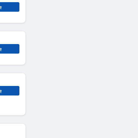
ę
ę
ę