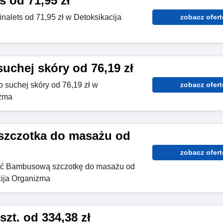
s od 71,95 zł
nalets od 71,95 zł w Detoksikacija
zobacz ofert
uchej skóry od 76,19 zł
 suchej skóry od 76,19 zł w
zobacz ofert
izma
zczotka do masażu od
zobacz ofert
ić Bambusową szczotkę do masażu od
cija Organizma
szt. od 334,38 zł