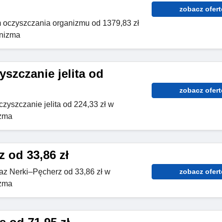
zobacz ofert
 oczyszczania organizmu od 1379,83 zł
anizma
szczanie jelita od
zobacz ofert
zyszczanie jelita od 224,33 zł w
izma
 od 33,86 zł
raz Nerki–Pęcherz od 33,86 zł w
zobacz ofert
izma