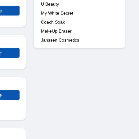
U Beauty
ę
My White Secret
Coach Soak
MakeUp Eraser
Janssen Cosmetics
ę
ę