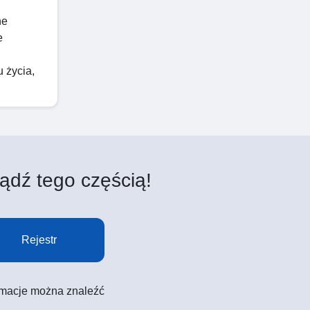
ne
e
u życia,
ądź tego częścią!
Rejestr
formacje można znaleźć