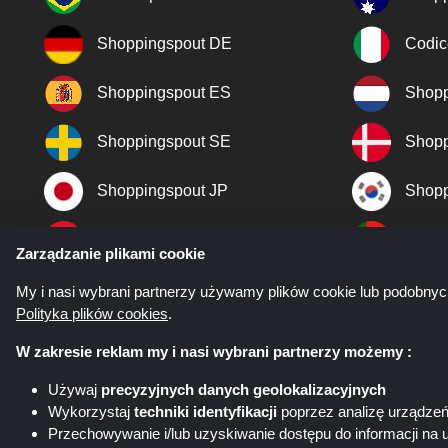
Shoppingspout DE
Codic
Shoppingspout ES
Shopp
Shoppingspout SE
Shopp
Shoppingspout JP
Shopp
Shoppingspout TR
Shopp
Zarządzanie plikami cookie
Shoppingspout NO
My i nasi wybrani partnerzy używamy plików cookie lub podobnyc
Polityka plików cookies
.
W zakresie reklam my i nasi wybrani partnerzy możemy :
Używaj
precyzyjnych danych geolokalizacyjnych
Wykorzystaj
techniki identyfikacji
poprzez analizę urządze
Przechowywanie i/lub uzyskiwanie dostępu do informacji na 