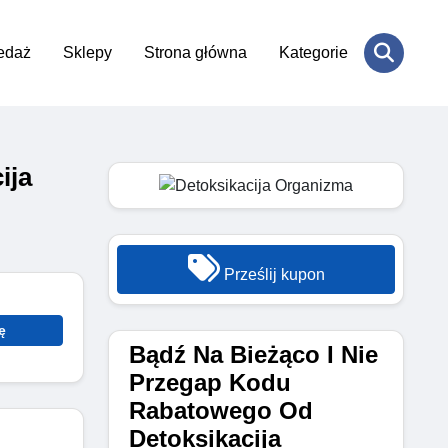
edaż
Sklepy
Strona główna
Kategorie
ija
Prześlij kupon
ę
Bądź Na Bieżąco I Nie
Przegap Kodu
Rabatowego Od
Detoksikacija