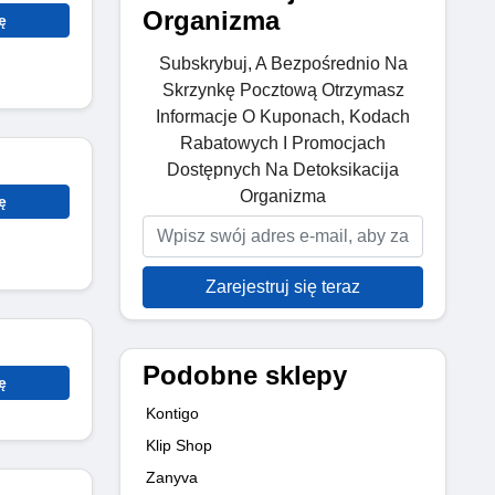
Organizma
ę
Subskrybuj, A Bezpośrednio Na
Skrzynkę Pocztową Otrzymasz
Informacje O Kuponach, Kodach
Rabatowych I Promocjach
Dostępnych Na Detoksikacija
Organizma
ę
Zarejestruj się teraz
Podobne sklepy
ę
Kontigo
Klip Shop
Zanyva