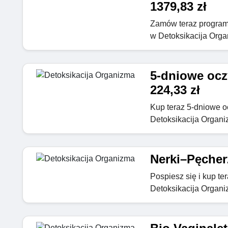
1379,83 zł
Zamów teraz program
w Detoksikacija Org
5-dniowe oczy
224,33 zł
Kup teraz 5-dniowe oc
Detoksikacija Organ
Nerki–Pęcherz
Pospiesz się i kup te
Detoksikacija Organ