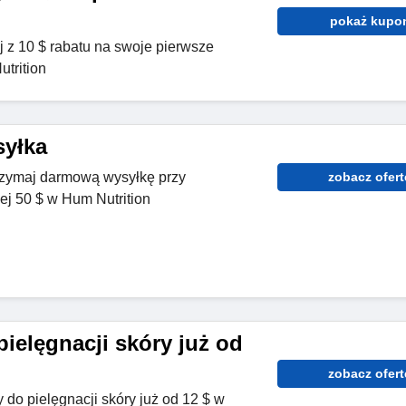
pokaż kupo
j z 10 $ rabatu na swoje pierwsze
trition
yłka
rzymaj darmową wysyłkę przy
zobacz ofert
j 50 $ w Hum Nutrition
ielęgnacji skóry już od
zobacz ofert
do pielęgnacji skóry już od 12 $ w