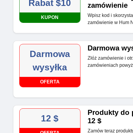
Rabat $10
zamówienie
Wpisz kod i skorzysta
KUPON
zamówienie w Hum Nu
Darmowa wys
Darmowa
Złóż zamówienie i ot
wysyłka
zamówieniach powyże
OFERTA
Produkty do p
12 $
12 $
Zamów teraz produkty 
OFERTA