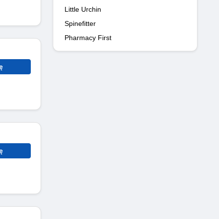
Little Urchin
Spinefitter
Pharmacy First
ę
ę