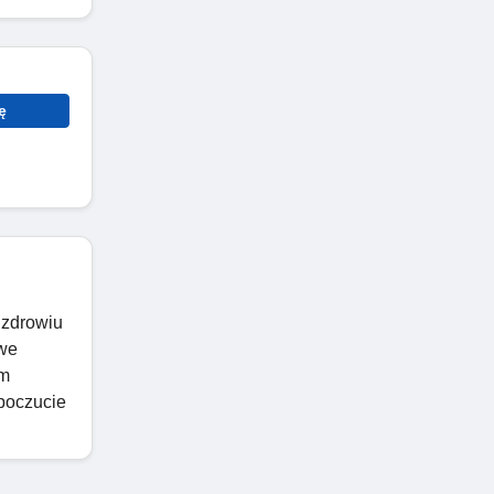
ę
 zdrowiu
owe
ym
poczucie