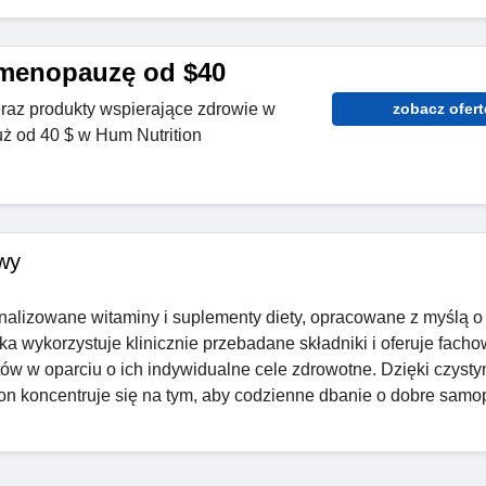
 menopauzę od $40
eraz produkty wspierające zdrowie w
zobacz ofert
ż od 40 $ w Hum Nutrition
wy
onalizowane witaminy i suplementy diety, opracowane z myślą o
ka wykorzystuje klinicznie przebadane składniki i oferuje fach
w w oparciu o ich indywidualne cele zdrowotne. Dzięki czyst
n koncentruje się na tym, aby codzienne dbanie o dobre samo