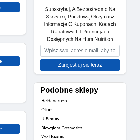
n
Subskrybuj, A Bezpośrednio Na
Skrzynkę Pocztową Otrzymasz
Informacje O Kuponach, Kodach
Rabatowych I Promocjach
Dostępnych Na Hum Nutrition
ę
Zarejestruj się teraz
Podobne sklepy
Heldengruen
Olium
U Beauty
Blowglam Cosmetics
ę
Yodi beauty