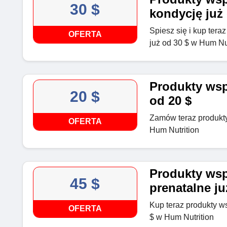
30 $
kondycję już 
Spiesz się i kup tera
OFERTA
już od 30 $ w Hum Nut
Produkty wspi
20 $
od 20 $
Zamów teraz produkty 
OFERTA
Hum Nutrition
Produkty wsp
45 $
prenatalne ju
Kup teraz produkty w
OFERTA
$ w Hum Nutrition