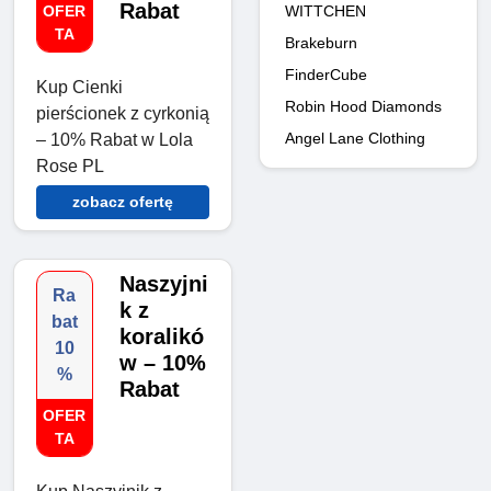
Rabat
WITTCHEN
OFER
TA
Brakeburn
FinderCube
Kup Cienki
Robin Hood Diamonds
pierścionek z cyrkonią
Angel Lane Clothing
– 10% Rabat w Lola
Rose PL
zobacz ofertę
Naszyjni
Ra
k z
bat
koralikó
10
w – 10%
%
Rabat
OFER
TA