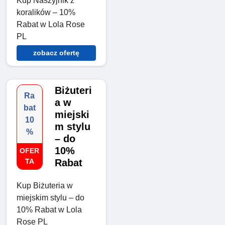
Kup Naszyjnik z
koralików – 10%
Rabat w Lola Rose
PL
zobacz ofertę
Biżuteri
Ra
a w
bat
miejski
10
m stylu
%
– do
10%
OFER
TA
Rabat
Kup Biżuteria w
miejskim stylu – do
10% Rabat w Lola
Rose PL