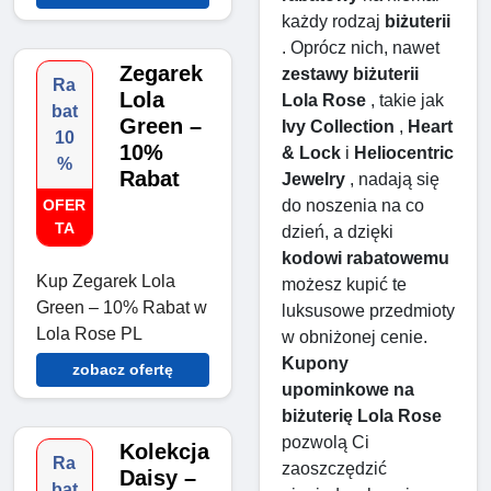
każdy rodzaj 
biżuterii
. Oprócz nich, nawet 
Zegarek
zestawy biżuterii 
Ra
Lola
Lola Rose
 , takie jak 
bat
Green –
Ivy Collection
 , 
Heart 
10
10%
& Lock
 i 
Heliocentric 
%
Rabat
Jewelry
 , nadają się 
OFER
do noszenia na co 
TA
dzień, a dzięki 
kodowi rabatowemu
Kup Zegarek Lola
możesz kupić te 
Green – 10% Rabat w
luksusowe przedmioty 
Lola Rose PL
w obniżonej cenie. 
Kupony 
zobacz ofertę
upominkowe na 
biżuterię Lola Rose
pozwolą Ci 
Kolekcja
Ra
zaoszczędzić 
Daisy –
bat