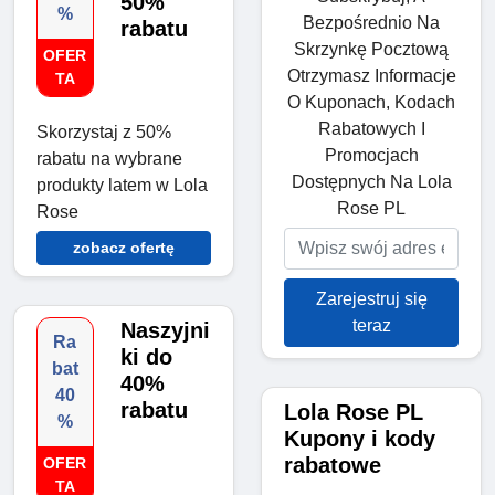
50%
%
Bezpośrednio Na
rabatu
Skrzynkę Pocztową
OFER
Otrzymasz Informacje
TA
O Kuponach, Kodach
Rabatowych I
Skorzystaj z 50%
Promocjach
rabatu na wybrane
Dostępnych Na Lola
produkty latem w Lola
Rose PL
Rose
zobacz ofertę
Zarejestruj się
teraz
Naszyjni
Ra
ki do
bat
40%
40
rabatu
Lola Rose PL
%
Kupony i kody
rabatowe
OFER
TA