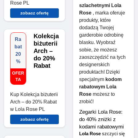
Rose PL
szlachetnymi Lola 
Rose
 , marka oferuje 
zobacz ofertę
produkty, które 
dodadzą Twojej 
garderobie odrobinę 
Kolekcja
Ra
blasku. Wyobraź 
biżuterii
bat
sobie, że możesz 
Arch –
20
zaoszczędzić na tych 
do 20%
%
designerskich 
Rabat
produktach! Dzięki 
OFER
specjalnym 
kodom 
TA
rabatowym Lola 
Rose
 możesz to 
Kup Kolekcja biżuterii
zrobić!
Arch – do 20% Rabat
w Lola Rose PL
Zegarki Lola Rose: 
do 40% zniżki z 
zobacz ofertę
kodami rabatowymi
Lola Rose
 szczyci się 