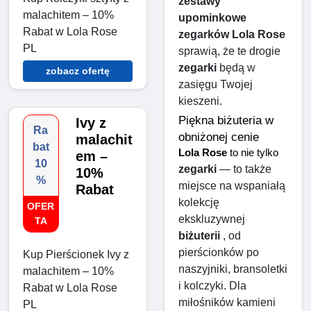
zestawy 
malachitem – 10%
upominkowe 
Rabat w Lola Rose
zegarków Lola Rose
PL
sprawią, że te drogie 
zegarki
 będą w 
zobacz ofertę
zasięgu Twojej 
kieszeni.
Piękna biżuteria w 
Ivy z
Ra
obniżonej cenie
malachit
bat
Lola Rose
 to nie tylko 
em –
10
zegarki
 — to także 
10%
%
miejsce na wspaniałą 
Rabat
kolekcję 
OFER
ekskluzywnej 
TA
biżuterii
 , od 
pierścionków po 
Kup Pierścionek Ivy z
naszyjniki, bransoletki 
malachitem – 10%
i kolczyki. Dla 
Rabat w Lola Rose
miłośników kamieni 
PL