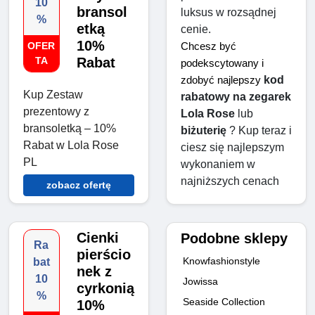
10
bransol
luksus w rozsądnej 
%
etką
cenie.
10%
OFER
Chcesz być 
TA
Rabat
podekscytowany i 
kod 
zdobyć najlepszy 
Kup Zestaw
rabatowy na zegarek 
prezentowy z
Lola Rose
 lub 
bransoletką – 10%
biżuterię
 ? Kup teraz i 
Rabat w Lola Rose
ciesz się najlepszym 
PL
wykonaniem w 
najniższych cenach
zobacz ofertę
Cienki
Podobne sklepy
Ra
pierścio
Knowfashionstyle
bat
nek z
10
Jowissa
cyrkonią
%
Seaside Collection
10%