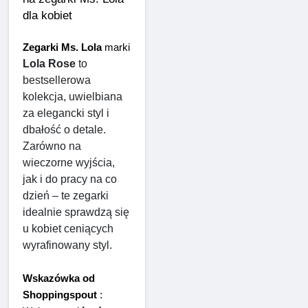
dla kobiet
Zegarki Ms. Lola
 marki 
Lola Rose
 to 
bestsellerowa 
kolekcja, uwielbiana 
za elegancki styl i 
dbałość o detale. 
Zarówno na 
wieczorne wyjścia, 
jak i do pracy na co 
dzień – te zegarki 
idealnie sprawdzą się 
u kobiet ceniących 
wyrafinowany styl.
Wskazówka od 
Shoppingspout
 : 