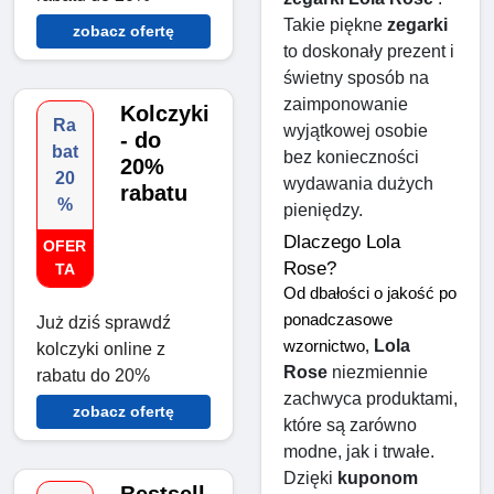
Takie piękne 
zegarki
zobacz ofertę
to doskonały prezent i 
świetny sposób na 
zaimponowanie 
Kolczyki
Ra
wyjątkowej osobie 
- do
bat
bez konieczności 
20%
20
wydawania dużych 
rabatu
%
pieniędzy.
Dlaczego Lola 
OFER
Rose?
TA
Od dbałości o jakość po 
ponadczasowe 
Już dziś sprawdź
Lola 
wzornictwo, 
kolczyki online z
Rose
 niezmiennie 
rabatu do 20%
zachwyca produktami, 
zobacz ofertę
które są zarówno 
modne, jak i trwałe. 
Dzięki 
kuponom 