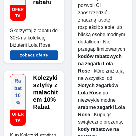
rabatu
pozwoli Ci 
OFER
zaoszczędzić 
TA
znaczną kwotę i 
rozpieścić siebie lub 
Skorzystaj z rabatu do
bliską osobę modnym 
30% na kolekcję
dodatkiem. Nie 
biżuterii Lola Rose
przegap limitowanych 
zobacz ofertę
kodów rabatowych 
na zegarki Lola 
Rose
 , które zniżkują 
Kolczyki
na wszystko, od 
Ra
sztyfty z
złotych zegarków 
bat
malachit
Lola Rose
 po 
10
em 10%
niezwykle modne 
%
Rabat
srebrne zegarki Lola 
OFER
Rose
 . Kupując 
TA
świąteczne prezenty, 
kody rabatowe na 
Kup Kolczyki sztyfty z