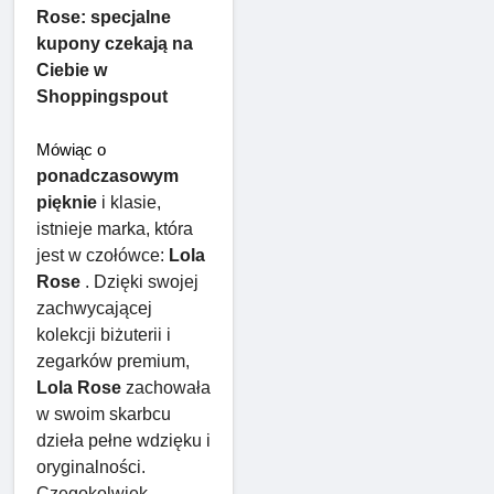
Rose: specjalne
kupony czekają na
Ciebie w
Shoppingspout
Mówiąc o 
ponadczasowym 
pięknie
 i klasie, 
istnieje marka, która 
jest w czołówce: 
Lola 
Rose
 . Dzięki swojej 
zachwycającej 
kolekcji biżuterii i 
zegarków premium, 
Lola Rose
 zachowała 
w swoim skarbcu 
dzieła pełne wdzięku i 
oryginalności. 
Czegokolwiek 