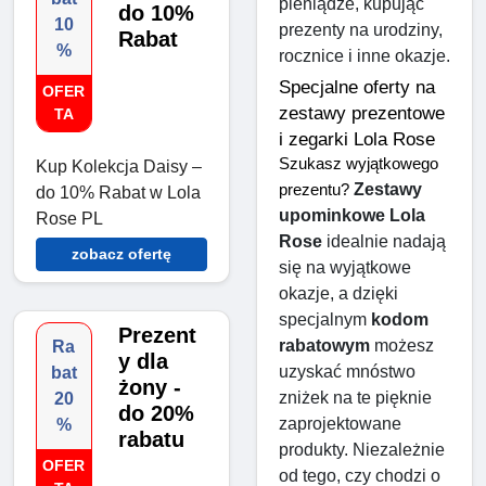
pieniądze, kupując 
do 10%
10
prezenty na urodziny, 
Rabat
%
rocznice i inne okazje.
Specjalne oferty na 
OFER
zestawy prezentowe 
TA
i zegarki Lola Rose
Szukasz wyjątkowego 
Kup Kolekcja Daisy –
Zestawy 
prezentu? 
do 10% Rabat w Lola
upominkowe Lola 
Rose PL
Rose
 idealnie nadają 
zobacz ofertę
się na wyjątkowe 
okazje, a dzięki 
specjalnym 
kodom 
Prezent
rabatowym
 możesz 
Ra
y dla
uzyskać mnóstwo 
bat
żony -
zniżek na te pięknie 
20
do 20%
zaprojektowane 
%
rabatu
produkty. Niezależnie 
OFER
od tego, czy chodzi o 