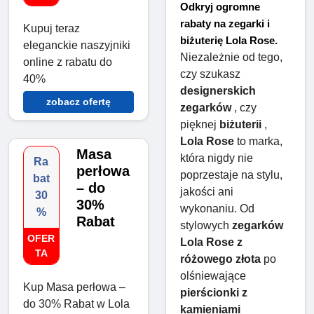
Odkryj ogromne
rabaty na zegarki i
Kupuj teraz
biżuterię Lola Rose.
eleganckie naszyjniki
Niezależnie od tego, 
online z rabatu do
czy szukasz 
40%
designerskich 
zobacz ofertę
zegarków
 , czy 
pięknej 
biżuterii
 , 
Lola Rose
 to marka, 
Masa
która nigdy nie 
Ra
perłowa
poprzestaje na stylu, 
bat
– do
jakości ani 
30
30%
wykonaniu. Od 
%
Rabat
stylowych 
zegarków 
OFER
Lola Rose z 
TA
różowego złota
 po 
olśniewające 
Kup Masa perłowa –
pierścionki z 
do 30% Rabat w Lola
kamieniami 