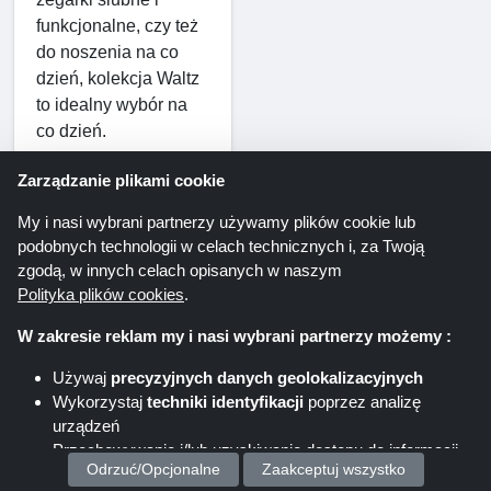
funkcjonalne, czy też 
do noszenia na co 
dzień, kolekcja Waltz 
to idealny wybór na 
co dzień.
Zarządzanie plikami cookie
Wskazówka 
Shoppingspout
 : 
My i nasi wybrani partnerzy używamy plików cookie lub
kod 
Wykorzystaj 
podobnych technologii w celach technicznych i, za Twoją
kuponu
 na klasyczne 
zgodą, w innych celach opisanych w naszym
zegarki 
Lola Rose 
Polityka plików cookies
.
Waltz Watches
 , 
W zakresie reklam my i nasi wybrani partnerzy możemy :
skorzystaj z oferty 
rabatowej i kup ten 
Używaj
precyzyjnych danych geolokalizacyjnych
zapierający dech w 
Wykorzystaj
techniki identyfikacji
poprzez analizę
piersiach zegarek.
urządzeń
Przechowywanie i/lub uzyskiwanie dostępu do informacji
Odrzuć/Opcjonalne
Zaakceptuj wszystko
na urządzeniu
Poczuj luksus dzięki 