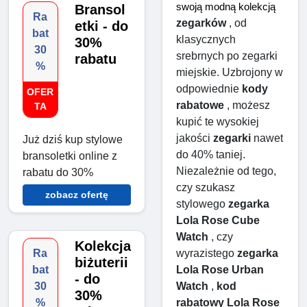
swoją modną kolekcją 
Bransol
Ra
zegarków
 , od 
etki - do
bat
klasycznych 
30%
30
srebrnych po zegarki 
rabatu
%
miejskie. Uzbrojony w 
odpowiednie 
kody 
OFER
rabatowe
 , możesz 
TA
kupić te wysokiej 
jakości 
zegarki
 nawet 
Już dziś kup stylowe
do 40% taniej. 
bransoletki online z
Niezależnie od tego, 
rabatu do 30%
czy szukasz 
zobacz ofertę
stylowego 
zegarka 
Lola Rose Cube 
Watch
 , czy 
Kolekcja
wyrazistego 
zegarka 
Ra
biżuterii
Lola Rose Urban 
bat
- do
Watch
 , 
kod 
30
30%
rabatowy Lola Rose
%