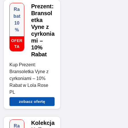
Prezent:
Ra
Bransol
bat
etka
10
Vyne z
%
cyrkonia
mi –
OFER
TA
10%
Rabat
Kup Prezent:
Bransoletka Vyne z
cyrkoniami – 10%
Rabat w Lola Rose
PL
zobacz ofertę
Kolekcja
Ra