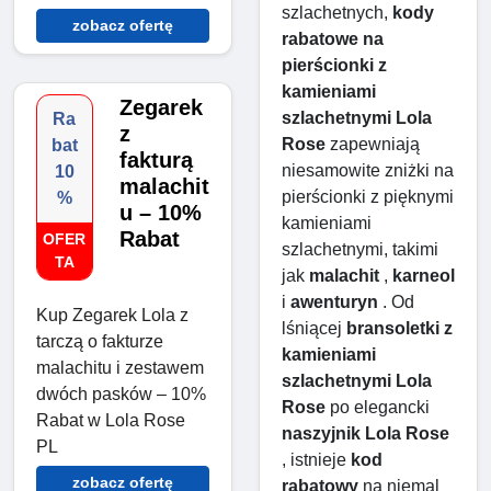
szlachetnych, 
kody 
zobacz ofertę
rabatowe na 
pierścionki z 
kamieniami 
Zegarek
szlachetnymi Lola 
Ra
z
Rose
 zapewniają 
bat
fakturą
niesamowite zniżki na 
10
malachit
pierścionki z pięknymi 
%
u – 10%
kamieniami 
Rabat
OFER
szlachetnymi, takimi 
TA
jak 
malachit
 , 
karneol
i 
awenturyn
 . Od 
Kup Zegarek Lola z
lśniącej 
bransoletki z 
tarczą o fakturze
kamieniami 
malachitu i zestawem
szlachetnymi Lola 
dwóch pasków – 10%
Rose
 po elegancki 
Rabat w Lola Rose
naszyjnik Lola Rose
PL
, istnieje 
kod 
zobacz ofertę
rabatowy
 na niemal 