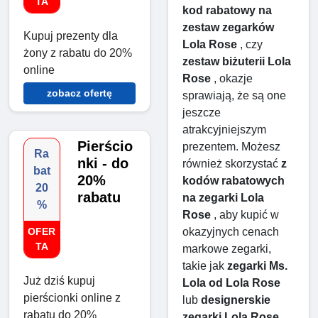
TA
kod rabatowy na 
zestaw zegarków 
Kupuj prezenty dla
Lola Rose
 , czy 
żony z rabatu do 20%
zestaw biżuterii Lola 
online
Rose
 , okazje 
zobacz ofertę
sprawiają, że są one 
jeszcze 
atrakcyjniejszym 
Pierścio
prezentem. Możesz 
Ra
nki - do
również skorzystać 
z 
bat
20%
kodów rabatowych 
20
rabatu
na zegarki Lola 
%
Rose
 , aby kupić w 
okazyjnych cenach 
OFER
TA
markowe zegarki, 
takie jak 
zegarki Ms. 
Już dziś kupuj
Lola od Lola Rose
pierścionki online z
lub 
designerskie 
rabatu do 20%
zegarki Lola Rose
 . 