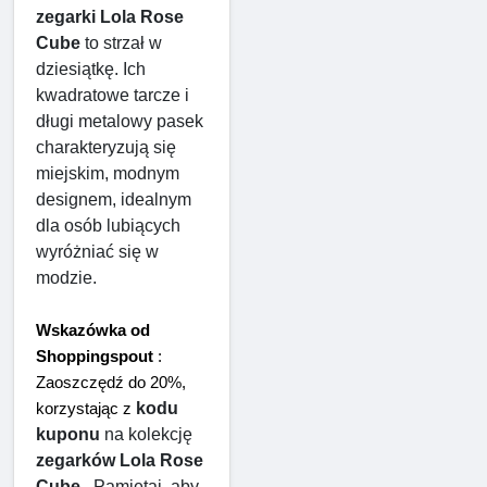
zegarki Lola Rose 
Cube
 to strzał w 
dziesiątkę. Ich 
kwadratowe tarcze i 
długi metalowy pasek 
charakteryzują się 
miejskim, modnym 
designem, idealnym 
dla osób lubiących 
wyróżniać się w 
modzie.
Wskazówka od 
Shoppingspout
 : 
Zaoszczędź do 20%, 
kodu 
korzystając z 
kuponu
 na kolekcję 
zegarków Lola Rose 
Cube
 . Pamiętaj, aby 