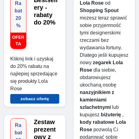
Bestsell
Lola Rose
 od 
Ra
ery -
Shopping Spout
bat
rabaty
możesz teraz sprawić 
20
do 20%
sobie przyjemność 
%
tymi designerskimi 
OFER
rzeczami bez 
TA
wydawania fortuny. 
Dlatego jeśli kupujesz 
Kliknij link i uzyskaj
nowy 
zegarek Lola 
do 20% rabatu na
Rose
 dla siebie, 
najlepiej sprzedające
obdarowujesz 
się produkty Lola
ukochaną osobę 
Rose
naszyjnikiem z 
zobacz ofertę
kamieniami 
szlachetnymi
 lub 
kupujesz 
biżuterię
 , 
Zestaw
kody rabatowe Lola 
Ra
prezent
Rose
 pozwolą Ci 
bat
owy z
podarować sobie 