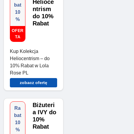
Helioce
bat
ntrism
10
do 10%
%
Rabat
OFER
TA
Kup Kolekcja
Heliocentrism – do
10% Rabat w Lola
Rose PL
zobacz ofertę
Biżuteri
Ra
a IVY do
bat
10%
10
Rabat
%