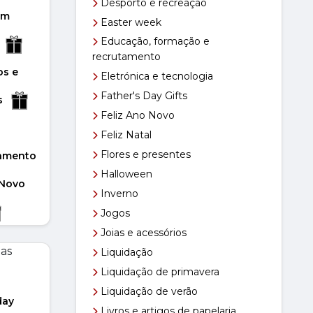
Desporto e recreação
im
Easter week
s
Educação, formação e
recrutamento
 Gifts
os e
Eletrónica e tecnologia
fts
Father's Day Gifts
s
Feliz Ano Novo
eza
Feliz Natal
Venda
Flores e presentes
tamento
Halloween
ção de
 Novo
Inverno
ndas
Jogos
Joias e acessórios
 volta
rios
Liquidação
ia
Liquidação de primavera
a
Liquidação de verão
tiva
day
Livros e artigos de papelaria