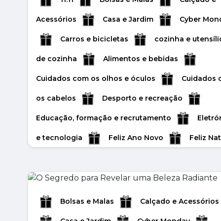
Acessórios
Casa e Jardim
Cyber Mon
Carros e bicicletas
cozinha e utensíli
de cozinha
Alimentos e bebidas
Cuidados com os olhos e óculos
Cuidados
os cabelos
Desporto e recreação
Educação, formação e recrutamento
Eletró
e tecnologia
Feliz Ano Novo
Feliz Nat
Flores e presentes
Halloween
Inverno
Joias e acessórios
Jogos
Livros e artigos de papelaria
Animais de
Bolsas e Malas
Calçado e Acessórios
estimação e acessórios
Media e