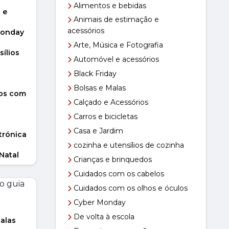
Alimentos e bebidas
fts
 e
Animais de estimação e
eza
acessórios
Monday
Arte, Música e Fotografia
Venda
sílios
Automóvel e acessórios
ção de
Black Friday
Bolsas e Malas
ndas
os com
Calçado e Acessórios
 volta
Carros e bicicletas
Casa e Jardim
trónica
od
cozinha e utensílios de cozinha
obots
 Natal
Crianças e brinquedos
s e
Cuidados com os cabelos
Cuidados com os olhos e óculos
Cyber Monday
r
De volta à escola
alas