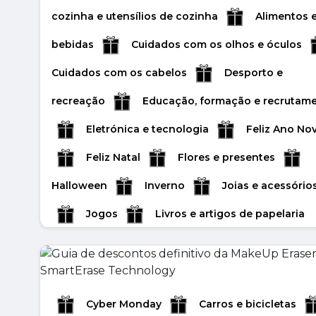
Halloween
Inverno
Joias e acessório
cozinha e utensílios de cozinha
Alimentos 
Leer másr
Jogos
Livros e artigos de papelaria
bebidas
Cuidados com os olhos e óculos
Animais de estimação e acessórios
Cuidados com os cabelos
Desporto e
Media e telecomunicações
Crianças e
recreação
Educação, formação e recrutam
brinquedos
Vendas de outono
Eletrónica e tecnologia
Feliz Ano No
Valentine's Day Gifts
Mother's Day Gifts
Feliz Natal
Flores e presentes
Father's Day Gifts
Roupas e acessórios
Halloween
Inverno
Joias e acessório
Saúde e Beleza
Easter week
Liquida
Jogos
Livros e artigos de papelaria
Liquidação de primavera
Liquidação
Animais de estimação e acessórios
verão
Vendas do Boxing Day
Viagens
Media e telecomunicações
Crianças e
férias
De volta à escola
brinquedos
Vendas de outono
Cyber Monday
Carros e bicicletas