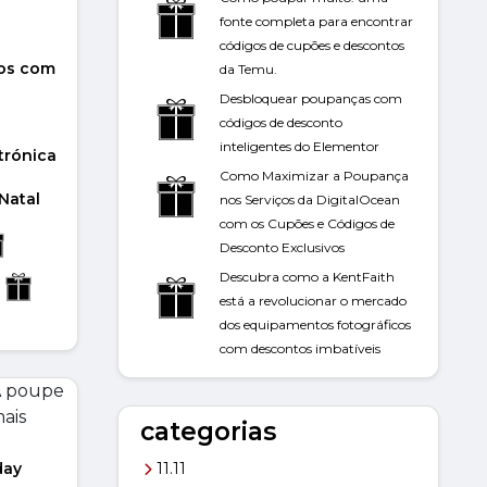
fonte completa para encontrar
códigos de cupões e descontos
os com
da Temu.
Desbloquear poupanças com
códigos de desconto
inteligentes do Elementor
trónica
Como Maximizar a Poupança
 Natal
nos Serviços da DigitalOcean
com os Cupões e Códigos de
Desconto Exclusivos
Descubra como a KentFaith
está a revolucionar o mercado
dos equipamentos fotográficos
com descontos imbatíveis
s
categorias
 Gifts
11.11
day