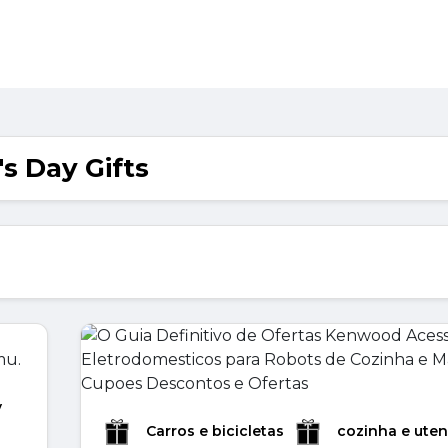
's Day Gifts
y
Carros e bicicletas
cozinha e uten