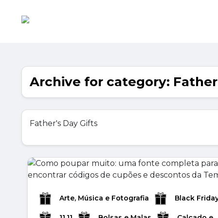
Archive for category: Father
Father's Day Gifts
Arte, Música e Fotografia
Black Frida
11.11
Bolsas e Malas
Calçado e