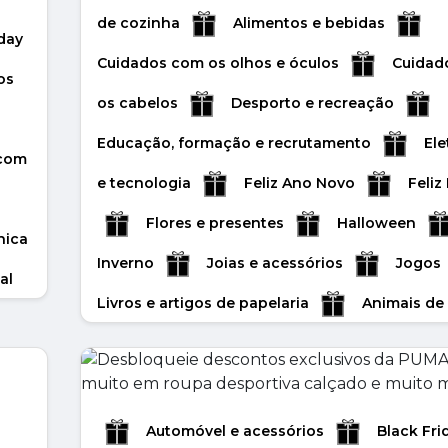
de cozinha
Alimentos e bebidas
day
Cuidados com os olhos e óculos
Cuidad
os
os cabelos
Desporto e recreação
Educação, formação e recrutamento
Ele
 com
e tecnologia
Feliz Ano Novo
Feliz
Flores e presentes
Halloween
nica
Inverno
Joias e acessórios
Jogos
al
Livros e artigos de papelaria
Animais de
estimação e acessórios
Media e
telecomunicações
Crianças e brinquedo
Vendas de outono
Valentine's Day
Automóvel e acessórios
Black Fri