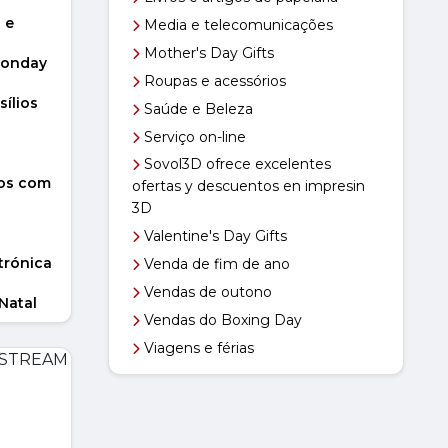
 e
Media e telecomunicações
nte
Mother's Day Gifts
Monday
Roupas e acessórios
sílios
Saúde e Beleza
Serviço on-line
Sovol3D ofrece excelentes
ço on-
os com
ofertas y descuentos en impresin
3D
ção
Valentine's Day Gifts
ção de
trónica
Venda de fim de ano
Vendas de outono
ens e
 Natal
Vendas do Boxing Day
Viagens e férias
r