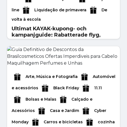
Ligature Font Aqui ...
agosto 04, 2025
line
Liquidação de primavera
De
agosto 04, 2025
volta à escola
Leer másr
Ultimat KAYAK-kupong- och
Leer másr
kampanjguide: Rabatterade flyg,
hotell, hyrbilar och resepaket
Reseplanering behöver inte längre kosta en
förmögenhet i dagens digitala värld. Oavsett
om du r...
agosto 01, 2025
Arte, Música e Fotografia
Automóvel
Leer másr
e acessórios
Black Friday
11.11
Bolsas e Malas
Calçado e
Acessórios
Casa e Jardim
Cyber
Monday
Carros e bicicletas
cozinha