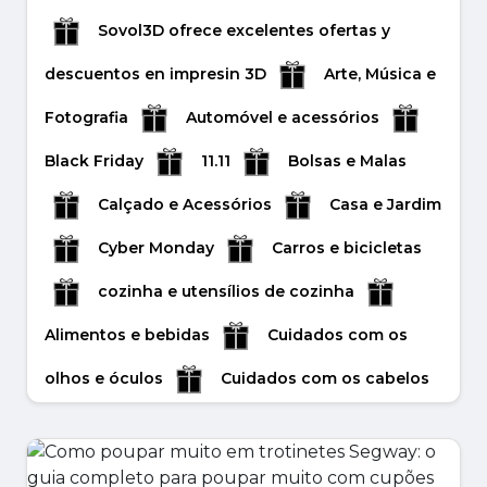
Inverno
Joias e acessórios
O Guia Definitivo de Cuidados da Pele da
Sovol3D ofrece excelentes ofertas y
Foreo e Descubra os Melhores Dispositivos
Jogos
Livros e artigos de papelaria
descuentos en impresin 3D
Arte, Música e
para Limpeza, Lif...
Animais de estimação e acessórios
Media
Fotografia
Automóvel e acessórios
agosto 29, 2025
e telecomunicações
Crianças e
Black Friday
11.11
Bolsas e Malas
Leer másr
brinquedos
Vendas de outono
Calçado e Acessórios
Casa e Jardim
Valentine's Day Gifts
Mother's Day Gifts
Cyber Monday
Carros e bicicletas
Father's Day Gifts
Roupas e
cozinha e utensílios de cozinha
acessórios
Saúde e Beleza
Easter
Alimentos e bebidas
Cuidados com os
week
Serviço on-line
Venda de fim
olhos e óculos
Cuidados com os cabelos
de ano
Liquidação
Liquidação de
Desporto e recreação
Educação,
primavera
Liquidação de verão
formação e recrutamento
Eletrónica e