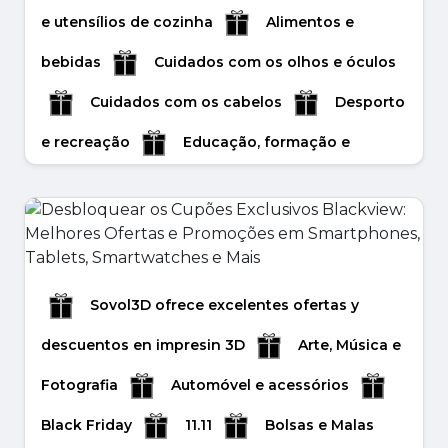
e utensílios de cozinha
Alimentos e
bebidas
Cuidados com os olhos e óculos
Cuidados com os cabelos
Desporto
e recreação
Educação, formação e
recrutamento
Eletrónica e tecnologia
Feliz Ano Novo
Feliz Natal
Flores e presentes
Halloween
Inverno
Joias e acessórios
Jogos
Sovol3D ofrece excelentes ofertas y
Livros e artigos de papelaria
descuentos en impresin 3D
Arte, Música e
Animais de estimação e acessórios
Media
Fotografia
Automóvel e acessórios
e telecomunicações
Crianças e
Black Friday
11.11
Bolsas e Malas