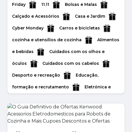
Friday
11.11
Bolsas e Malas
Calçado e Acessórios
Casa e Jardim
Cyber Monday
Carros e bicicletas
cozinha e utensílios de cozinha
Alimentos
e bebidas
Cuidados com os olhos e
óculos
Cuidados com os cabelos
Desporto e recreação
Educação,
formação e recrutamento
Eletrónica e
tecnologia
Feliz Ano Novo
Feliz
Natal
Flores e presentes
Halloween
Inverno
Joias e acessórios