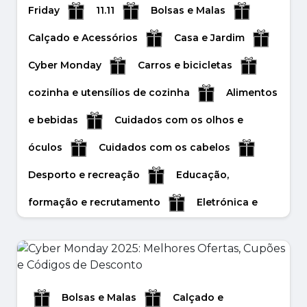
Friday
11.11
Bolsas e Malas
Calçado e Acessórios
Casa e Jardim
Cyber Monday
Carros e bicicletas
cozinha e utensílios de cozinha
Alimentos
e bebidas
Cuidados com os olhos e
óculos
Cuidados com os cabelos
Desporto e recreação
Educação,
formação e recrutamento
Eletrónica e
tecnologia
Feliz Ano Novo
Feliz
Natal
Flores e presentes
Halloween
Inverno
Joias e acessórios
Bolsas e Malas
Calçado e