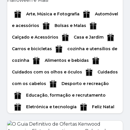
Roupas e acessórios
Saúde e Beleza
Liquidação
Viagens e férias
Arte, Música e Fotografia
Automóvel
Códigos de Cupões Black Friday 2025:
e acessórios
Bolsas e Malas
O Segredo do Comprador Inteligente
Calçado e Acessórios
Casa e Jardim
para Grandes Poupanças
As sobras já foram guardadas e o espírito
Carros e bicicletas
cozinha e utensílios de
natalício está no ar, mas uma tradição
cozinha
Alimentos e bebidas
continua em d...
Cuidados com os olhos e óculos
Cuidados
noviembre 06, 2025
com os cabelos
Desporto e recreação
Leer másr
Educação, formação e recrutamento
Eletrónica e tecnologia
Feliz Natal
Flores e presentes
Halloween