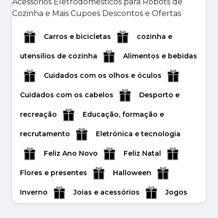
Joias e acessórios
Jogos
Livros e artigos de papelaria
Animais de
Carros e bicicletas
cozinha e
estimação e acessórios
Crianças e
utensílios de cozinha
Alimentos e bebidas
brinquedos
Roupas e acessórios
Cuidados com os olhos e óculos
Saúde e Beleza
Serviço on-line
Viagens e férias
Cuidados com os cabelos
Desporto e
O Melhor Guia de Ofertas de
recreação
Educação, formação e
Halloween: O Seu Melhor Cupão de
Desconto para Fatos de Halloween e
recrutamento
Eletrónica e tecnologia
Mais!
Feliz Ano Novo
Feliz Natal
O Halloween está a chegar e, se for como a
maioria das pessoas, provavelmente está
Flores e presentes
Halloween
entusiasmado pa...
Inverno
Joias e acessórios
Jogos
octubre 20, 2025
Livros e artigos de papelaria