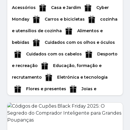
Jogos
Livros e artigos de papelaria
Acessórios
Casa e Jardim
Cyber
Animais de estimação e acessórios
Media
Monday
Carros e bicicletas
cozinha
e telecomunicações
Crianças e
e utensílios de cozinha
Alimentos e
brinquedos
Vendas de outono
bebidas
Cuidados com os olhos e óculos
Valentine's Day Gifts
Mother's Day Gifts
Cuidados com os cabelos
Desporto
Father's Day Gifts
Roupas e
e recreação
Educação, formação e
acessórios
Saúde e Beleza
Easter
recrutamento
Eletrónica e tecnologia
week
Serviço on-line
Venda de fim
Flores e presentes
Joias e
de ano
Liquidação
Liquidação de
acessórios
Jogos
Livros e artigos
primavera
Liquidação de verão
de papelaria
Animais de estimação e
Vendas do Boxing Day
Viagens e férias
acessórios
Roupas e acessórios
De volta à escola