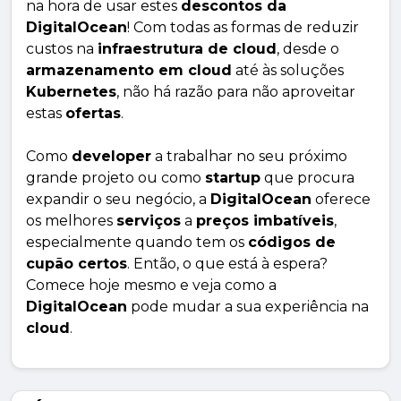
na hora de usar estes
descontos da
DigitalOcean
! Com todas as formas de reduzir
custos na
infraestrutura de cloud
, desde o
armazenamento em cloud
até às soluções
Kubernetes
, não há razão para não aproveitar
estas
ofertas
.
Como
developer
a trabalhar no seu próximo
grande projeto ou como
startup
que procura
expandir o seu negócio, a
DigitalOcean
oferece
os melhores
serviços
a
preços imbatíveis
,
especialmente quando tem os
códigos de
cupão certos
. Então, o que está à espera?
Comece hoje mesmo e veja como a
DigitalOcean
pode mudar a sua experiência na
cloud
.