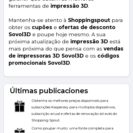
ferramentas de
impressão 3D
.
Mantenha-se atento à
Shoppingspout
para
obter os
cupões
e
ofertas de desconto
Sovol3D
e poupe hoje mesmo. A sua
próxima atualização de
impressão 3D
está
mais próxima do que pensa com as
vendas
de impressoras 3D Sovol3D
e os
códigos
promocionais Sovol3D
.
Últimas publicaciones
Obtenha os melhores preços disponíveis para
subscrições Kaspersky para múltiplos dispositivos,
subscrição anual e ofertas de renovação através do
Shopping Spout.
Como poupar muito: uma fonte completa para