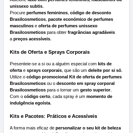
unissexo subtis
.
Procure 
perfumes femininos
, 
código de desconto 
Brasilcosmeticos
, 
pacote económico de perfumes 
masculinos
 e 
oferta de perfumes unissexo 
Brasilcosmeticos
 para obter 
fragrâncias agradáveis
a 
preços acessíveis
.
Kits de Oferta e Sprays Corporais
Presenteie-se a si ou a alguém especial com 
kits de 
oferta
 e 
sprays corporais
, que são um 
deleite por si só
.
Utilize o 
código promocional Kit de oferta de perfumes 
Brasilcosmeticos
 ou o 
desconto em spray corporal 
Brasilcosmeticos
 para o tornar um 
gesto superior
.
Com o 
código certo
, cada spray é um 
momento de 
indulgência egoísta
.
Kits e Pacotes: Práticos e Acessíveis
A forma mais eficaz de 
personalizar o seu kit de beleza