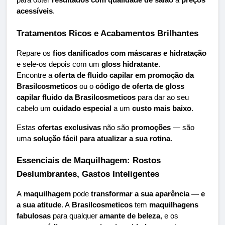
acessíveis
.
Tratamentos Ricos e Acabamentos Brilhantes
Repare os 
fios danificados com máscaras e hidratação
e sele-os depois com um 
gloss hidratante
.
Encontre a 
oferta de fluido capilar em promoção da 
Brasilcosmeticos
 ou o 
código de oferta de gloss 
capilar fluido da Brasilcosmeticos
 para dar ao seu 
cabelo um 
cuidado especial
 a um 
custo mais baixo
.
Estas 
ofertas exclusivas
 não são 
promoções
 — são 
uma 
solução fácil para atualizar a sua rotina
.
Essenciais de Maquilhagem: Rostos 
Deslumbrantes, Gastos Inteligentes
A 
maquilhagem
 pode 
transformar a sua aparência — e 
a sua atitude
. A 
Brasilcosmeticos
 tem 
maquilhagens 
fabulosas
 para qualquer 
amante de beleza
, e os 