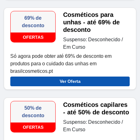
Cosméticos para
69% de
unhas - até 69% de
desconto
desconto
OFERTAS
Suspenso: Desconhecido /
Em Curso
Só agora pode obter até 69% de desconto em
produtos para o cuidado das unhas em
brasilcosmeticos.pt
Ver Oferta
Cosméticos capilares
50% de
- até 50% de desconto
desconto
Suspenso: Desconhecido /
OFERTAS
Em Curso