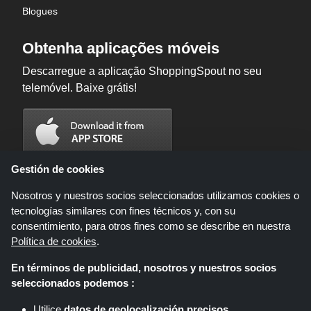
Blogues
Obtenha aplicações móveis
Descarregue a aplicação ShoppingSpout no seu
telemóvel. Baixe grátis!
Gestión de cookies
Nosotros y nuestros socios seleccionados utilizamos cookies o
tecnologías similares con fines técnicos y, con su
consentimiento, para otros fines como se describe en nuestra
Política de cookies
.
En términos de publicidad, nosotros y nuestros socios
seleccionados podemos :
Shoppingspout.com/pt é um site que oferece ofertas, descontos e cupões;
estas ofertas estão disponíveis através de diversas redes de afiliados.
Utilice
datos de geolocalización precisos