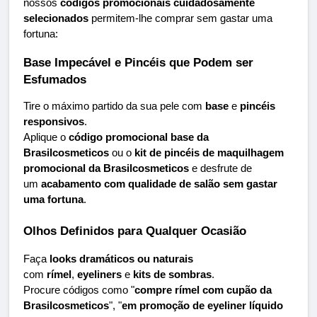
nossos 
códigos promocionais cuidadosamente 
selecionados
 permitem-lhe comprar sem gastar uma 
fortuna:
Base Impecável e Pincéis que Podem ser 
Esfumados
Tire o máximo partido da sua pele com 
base
 e 
pincéis 
responsivos
.
Aplique o 
código promocional base da 
Brasilcosmeticos
 ou o 
kit de pincéis de maquilhagem 
promocional da Brasilcosmeticos
 e desfrute de 
um 
acabamento com qualidade de salão sem gastar 
uma fortuna
.
Olhos Definidos para Qualquer Ocasião
Faça 
looks dramáticos ou naturais
com 
rímel
, 
eyeliners
 e 
kits de sombras
.
Procure códigos como "
compre rímel com cupão da 
Brasilcosmeticos
", "
em promoção de eyeliner líquido