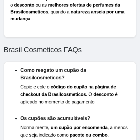
o 
desconto
 ou as 
melhores ofertas de perfumes da 
Brasilcosmeticos
, quando a 
natureza anseia por uma 
mudança
.
Brasil Cosmeticos FAQs
Como resgato um cupão da
Brasilcosmeticos?
Copie e cole o
código do cupão
na
página de
checkout da Brasilcosmeticos
. O
desconto
é
aplicado no momento do pagamento.
Os cupões são acumuláveis?
Normalmente,
um cupão por encomenda
, a menos
que seja indicado como
pacote ou combo
.