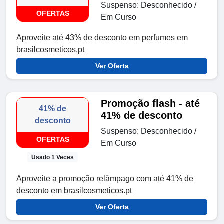
Suspenso: Desconhecido /
OFERTAS
Em Curso
Aproveite até 43% de desconto em perfumes em
brasilcosmeticos.pt
Ver Oferta
Promoção flash - até
41% de
41% de desconto
desconto
Suspenso: Desconhecido /
OFERTAS
Em Curso
Usado 1 Veces
Aproveite a promoção relâmpago com até 41% de
desconto em brasilcosmeticos.pt
Ver Oferta