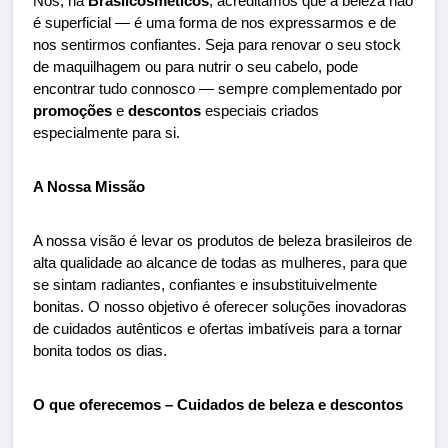
Nós, na 
Brasilcosmeticos
, acreditamos que a beleza não 
é superficial — é uma forma de nos expressarmos e de 
nos sentirmos confiantes. Seja para renovar o seu stock 
de maquilhagem ou para nutrir o seu cabelo, pode 
encontrar tudo connosco — sempre complementado por 
promoções 
e 
descontos 
especiais criados 
especialmente para si.
A Nossa Missão
A nossa visão é levar os produtos de beleza brasileiros de 
alta qualidade ao alcance de todas as mulheres, para que 
se sintam radiantes, confiantes e insubstituivelmente 
bonitas. O nosso objetivo é oferecer soluções inovadoras 
de cuidados autênticos e ofertas imbatíveis para a tornar 
bonita todos os dias.
O que oferecemos – Cuidados de beleza e descontos