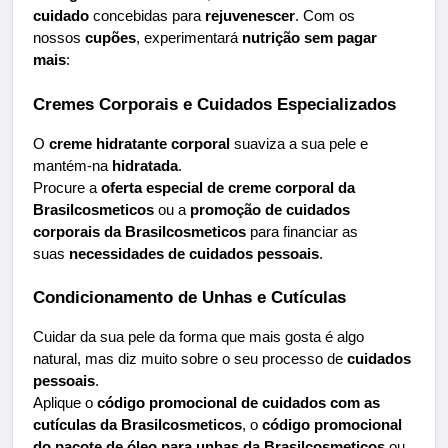
cuidado
 concebidas para 
rejuvenescer
. Com os 
nossos 
cupões
, experimentará 
nutrição sem pagar 
mais
:
Cremes Corporais e Cuidados Especializados
O 
creme hidratante corporal
 suaviza a sua pele e 
mantém-na 
hidratada
.
Procure a 
oferta especial de creme corporal da 
Brasilcosmeticos
 ou a 
promoção de cuidados 
corporais da Brasilcosmeticos
 para financiar as 
suas 
necessidades de cuidados pessoais
.
Condicionamento de Unhas e Cutículas
Cuidar da sua pele da forma que mais gosta é algo 
natural, mas diz muito sobre o seu processo de 
cuidados 
pessoais
.
Aplique o 
código promocional de cuidados com as 
cutículas da Brasilcosmeticos
, o 
código promocional 
do pacote de óleo para unhas da Brasilcosmeticos
 ou 