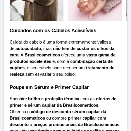
Cuidados com os Cabelos Acessíveis
Cuidar do cabelo é uma forma extremamente valiosa 
de 
autocuidado
, mas 
não tem de custar os olhos da 
cara
. A 
Brasilcosmeticos
 oferece uma 
vasta gama de 
produtos excelentes
 e, com a 
combinação certa de 
cupões
, o seu cabelo pode receber um 
tratamento de 
realeza
 sem esvaziar o seu bolso:
Poupe em Sérum e Primer Capilar
Encontre 
brilho e proteção térmica
 com as 
ofertas de 
primer e sérum capilar da Brasilcosmeticos
.
Obtenha o 
código de desconto sérum capilar da 
Brasilcosmeticos
 ou compre 
primer capilar com 
desconto
 a 
preços promocionais da Brasilcosmeticos
para obter 
resultados com qualidade de salão
 a 
preços 