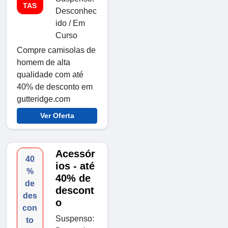
TAS
Desconhec
ido / Em
Curso
Compre camisolas de
homem de alta
qualidade com até
40% de desconto em
gutteridge.com
Ver Oferta
Acessór
40
ios - até
%
40% de
de
descont
des
o
con
Suspenso:
to