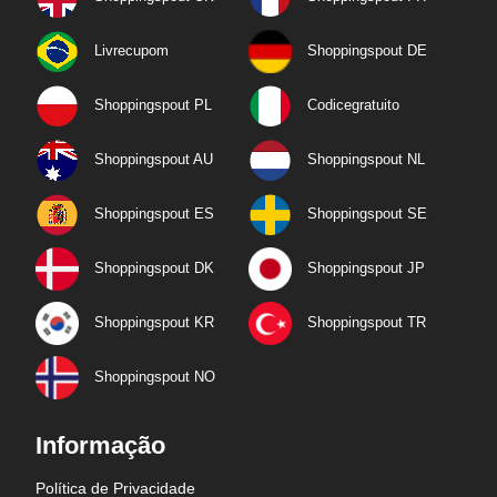
Livrecupom
Shoppingspout DE
Shoppingspout PL
Codicegratuito
Shoppingspout AU
Shoppingspout NL
Shoppingspout ES
Shoppingspout SE
Shoppingspout DK
Shoppingspout JP
Shoppingspout KR
Shoppingspout TR
Shoppingspout NO
Informação
Política de Privacidade