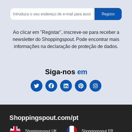
Registo
Ao clicar em "Registar", inscreve-se para receber a
newsletter do Shoppingspout. Pode encontrar mais
informações na declaração de proteção de dados.
Siga-nos
em
Shoppingspout.com/pt
Shoppingspout UK
Shoppingspout FR