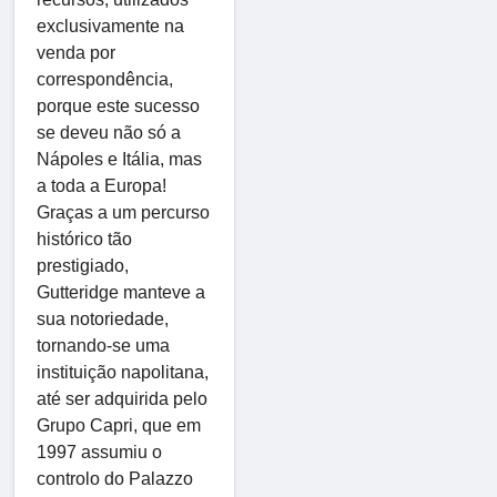
exclusivamente na
venda por
correspondência,
porque este sucesso
se deveu não só a
Nápoles e Itália, mas
a toda a Europa!
Graças a um percurso
histórico tão
prestigiado,
Gutteridge manteve a
sua notoriedade,
tornando-se uma
instituição napolitana,
até ser adquirida pelo
Grupo Capri, que em
1997 assumiu o
controlo do Palazzo