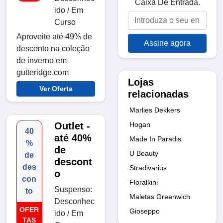
Caixa De Entrada.
ido / Em
Curso
Aproveite até 49% de
Assine agora
desconto na coleção
de inverno em
gutteridge.com
Lojas
Ver Oferta
relacionadas
Marlies Dekkers
Hogan
Outlet -
40
até 40%
Made In Paradis
%
de
U Beauty
de
descont
des
Stradivarius
o
con
Floralkini
Suspenso:
to
Maletas Greenwich
Desconhec
OFER
Gioseppo
ido / Em
TAS