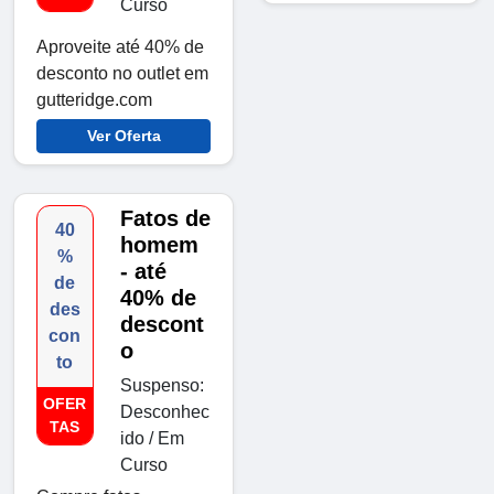
Curso
Aproveite até 40% de
desconto no outlet em
gutteridge.com
Ver Oferta
Fatos de
40
homem
%
- até
de
40% de
des
descont
con
o
to
Suspenso:
OFER
Desconhec
TAS
ido / Em
Curso