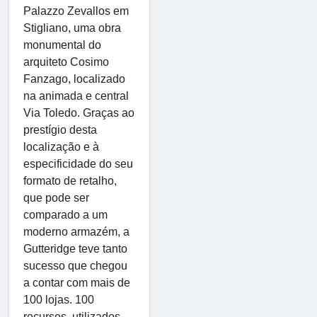
Palazzo Zevallos em
Stigliano, uma obra
monumental do
arquiteto Cosimo
Fanzago, localizado
na animada e central
Via Toledo. Graças ao
prestígio desta
localização e à
especificidade do seu
formato de retalho,
que pode ser
comparado a um
moderno armazém, a
Gutteridge teve tanto
sucesso que chegou
a contar com mais de
100 lojas. 100
recursos, utilizados