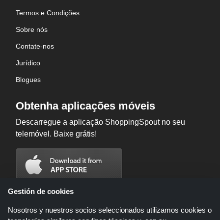
Termos e Condições
Sobre nós
Contate-nos
Jurídico
Blogues
Obtenha aplicações móveis
Descarregue a aplicação ShoppingSpout no seu
telemóvel. Baixe grátis!
Gestión de cookies
Nosotros y nuestros socios seleccionados utilizamos cookies o