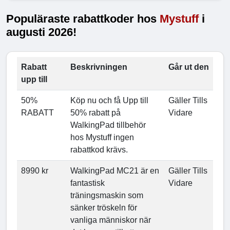
Populäraste rabattkoder hos
Mystuff
i
augusti 2026!
Rabatt
Beskrivningen
Går ut den
upp till
50%
Köp nu och få Upp till
Gäller Tills
RABATT
50% rabatt på
Vidare
WalkingPad tillbehör
hos Mystuff ingen
rabattkod krävs.
8990 kr
WalkingPad MC21 är en
Gäller Tills
fantastisk
Vidare
träningsmaskin som
sänker tröskeln för
vanliga människor när