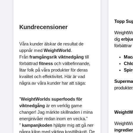
Topp Sup
Kundrecensioner
WeightWor
dig 
erbju
Våra kunder älskar de resultat de
förbättrar 
uppnår med
WeightWorld
.
Från
framgångsrik viktnedgång
till
Mac
förbättrad
fitness
och välbefinnande,
Chlo
litar folk på våra produkter för deras
Spir
kvalitet och effektivitet. Här är vad
Supermat
några av våra kunder har att säga:
produkter
"
WeightWorlds superfoods för
viktnedgång
är en verklig game
changer! Jag märkte skillnaden i mina
WeightWo
energinivåer redan inom en vecka."
WeightWor
"
kampanjkoden
hjälpte mig att gå ner
ingredie
några kilon med viktiga kosttillskott. De