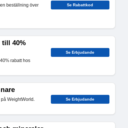
en beställning över
Se Rabattkod
till 40%
Se Erbjudande
 40% rabatt hos
nnare
t på WeightWorld.
Se Erbjudande