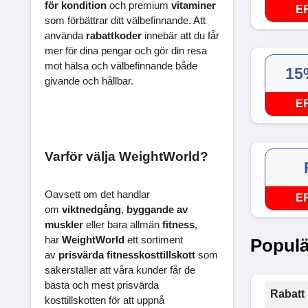
för kondition
och premium
vitaminer
E
som förbättrar ditt välbefinnande. Att
använda
rabattkoder
innebär att du får
mer för dina pengar och gör din resa
mot hälsa och välbefinnande både
15
givande och hållbar.
E
Varför välja WeightWorld?
Oavsett om det handlar
E
om
viktnedgång
,
byggande av
muskler
eller bara allmän
fitness
,
har
WeightWorld
ett sortiment
Populä
av
prisvärda fitnesskosttillskott
som
säkerställer att våra kunder får de
bästa och mest prisvärda
Rabatt 
kosttillskotten för att uppnå