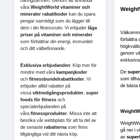
näringsämnen. Genom att använda
våra
WeightWorld vitaminer och
Weight
mineraler rabattkoder
kan du spara
pengar samtidigt som du lägger till
dem i din fitnessrutin. Vi erbjuder
låga
Välkommen 
priser på vitaminer och mineraler
förbättra 
som förbättrar din energi, immunitet
högkvalit
och ditt välbefinnande.
genom vil
exklusiva
Exklusiva erbjudanden
: Köp mer för
De 
super
mindre med våra
kampanjkoder
som tillha
och
fitnessbundelrabattkoder
. Vi
de bästa t
erbjuder alltid rabatter på
vissa
viktnedgångsprodukter
,
super
foods för fitness
och
specialerbjudanden på
WeightW
våra
fitnessprodukter
. Missa inte att
besöka vår webbplats för att ta del av
WeightWor
de senaste
rabatterna
som finns
gå ner i v
tillgängliga vid ditt nästa köp.
av 
super