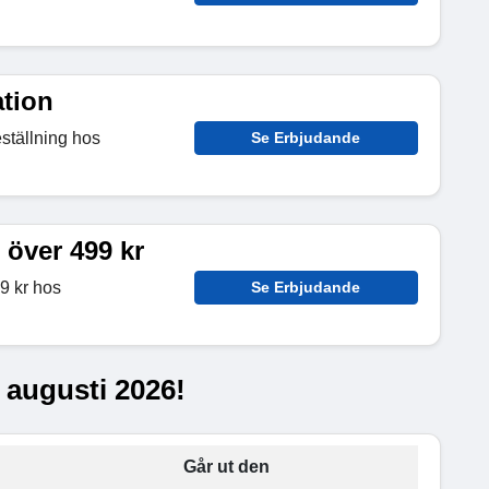
tion
eställning hos
Se Erbjudande
r över 499 kr
99 kr hos
Se Erbjudande
 augusti 2026!
Går ut den