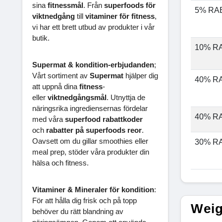
sina
fitnessmål
. Från
superfoods för
5% RA
viktnedgång
till
vitaminer för fitness
,
vi har ett brett utbud av produkter i vår
butik.
10% R
Supermat & kondition-erbjudanden
;
Vårt sortiment av
Supermat
hjälper dig
40% R
att uppnå dina
fitness
-
eller
viktnedgångsmål
. Utnyttja de
näringsrika ingrediensernas fördelar
40% R
med våra
superfood rabattkoder
och
rabatter på superfoods reor
.
Oavsett om du gillar smoothies eller
30% R
meal prep, stöder våra produkter din
hälsa och fitness.
Vitaminer & Mineraler för kondition
:
För att hålla dig frisk och på topp
Weig
behöver du rätt blandning av