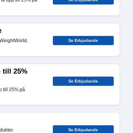
e
 WeightWorld.
Se Erbjudande
 till 25%
Se Erbjudande
 till 25% på
dukter.
Se Erbjudande