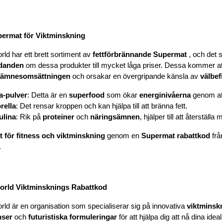
ermat för Viktminskning
ld har ett brett sortiment av 
fettförbrännande Supermat 
, och det s
danden
 om dessa produkter till mycket låga priser. Dessa kommer att
ämnesomsättningen
 och orsakar en övergripande känsla av 
välbe
a-pulver
: Detta är en 
superfood
 som ökar 
energinivåerna
 genom at
rella
: Det rensar kroppen och kan hjälpa till att bränna fett.
ulina
: Rik på 
proteiner
 och 
näringsämnen
, hjälper till att återstäl
 för fitness och viktminskning
 genom en 
Supermat rabattkod
 fr
.
rld Viktminsknings Rabattkod
ld är en organisation som specialiserar sig på innovativa 
viktminsk
nser
 och 
futuristiska formuleringar
 för att hjälpa dig att nå dina ideal