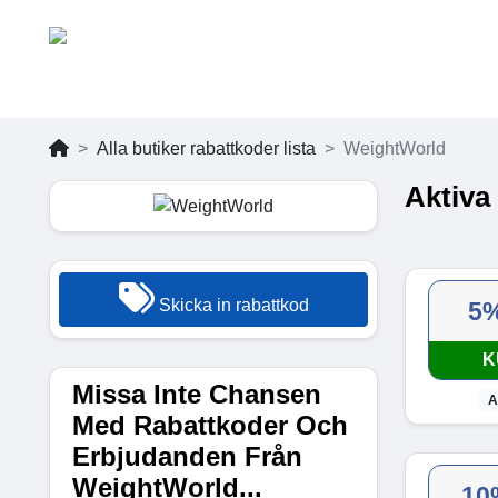
Alla butiker rabattkoder lista
WeightWorld
Aktiva
Skicka in rabattkod
5
K
Missa Inte Chansen
A
Med Rabattkoder Och
Erbjudanden Från
WeightWorld...
10