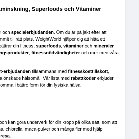
tminskning, Superfoods och Vitaminer
r
 och 
specialerbjudanden
. Om du är på jakt efter att 
mit till rätt plats. WeightWorld hjälper dig att hitta ett 
ättrar din fitness, 
superfoods
, 
vitaminer
 och 
mineraler
ingsprodukter
, 
fitnessnödvändigheter
 och mer med våra 
tt-erbjudanden
 tillsammans med 
fitnesskosttillskott
, 
dina önskade hälsomål. Vår lista med 
rabattkoder
 erbjuder 
komma i bättre form för din fysiska hälsa.
 och kan göra underverk för din kropp på olika sätt, som att 
na, chlorella, maca-pulver och många fler med hjälp 
sresa
.