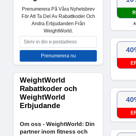
Prenumerera På Våra Nyhetsbrev
R
För Att Ta Del Av Rabattkoder Och
Andra Erbjudanden Från
A
WeightWorld.
40
Prenumerera nu
E
WeightWorld
Rabattkoder och
WeightWorld
40
Erbjudande
E
Om oss - WeightWorld: Din
partner inom fitness och