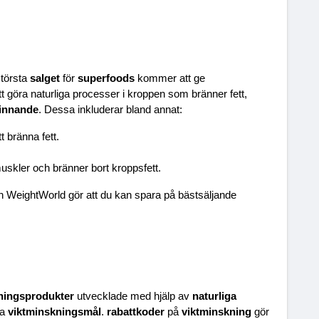
törsta 
salget
 för 
superfoods
 kommer att ge 
 göra naturliga processer i kroppen som bränner fett, 
finnande
. Dessa inkluderar bland annat:
t bränna fett.
la muskler och bränner bort kroppsfett.
ån WeightWorld gör att du kan spara på bästsäljande 
ningsprodukter
 utvecklade med hjälp av 
naturliga 
a 
viktminskningsmål
. 
rabattkoder
 på 
viktminskning
 gör 