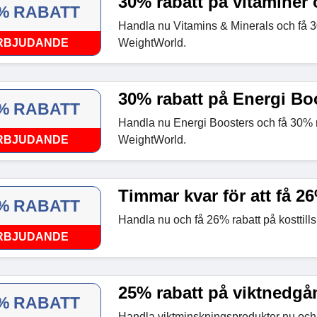
30% rabatt på vitaminer 
% RABATT
Handla nu Vitamins & Minerals och få 3
RBJUDANDE
WeightWorld.
30% rabatt på Energi Bo
% RABATT
Handla nu Energi Boosters och få 30% 
RBJUDANDE
WeightWorld.
Timmar kvar för att få 26
% RABATT
Handla nu och få 26% rabatt på kosttill
RBJUDANDE
25% rabatt på viktnedgå
% RABATT
Handla viktminskningsprodukter nu och 