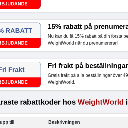
RBJUDANDE
15% rabatt på prenumera
% RABATT
Nu kan du få 15% rabatt på din första b
RBJUDANDE
WeightWorld när du prenumererar!
Fri frakt på beställninga
Fri Frakt
Gratis frakt på alla beställningar över 4
RBJUDANDE
WeightWorld.
raste rabattkoder hos
WeightWorld
i
upp till
Beskrivningen