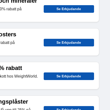
och mineraler
0% rabatt på
Se Erbjudande
osters
rabatt på
Se Erbjudande
% rabatt
skott hos WeightWorld.
Se Erbjudande
ngsplåster
få upp till 25% på
Se Erbjudande