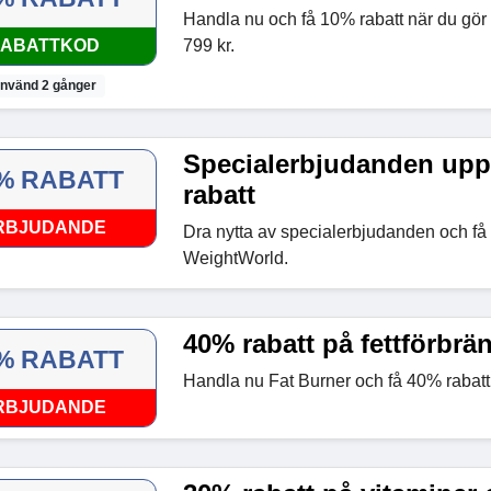
Handla nu och få 10% rabatt när du gör 
ABATTKOD
799 kr.
nvänd 2 gånger
Specialerbjudanden upp 
% RABATT
rabatt
RBJUDANDE
Dra nytta av specialerbjudanden och få
WeightWorld.
40% rabatt på fettförbrä
% RABATT
Handla nu Fat Burner och få 40% rabat
RBJUDANDE