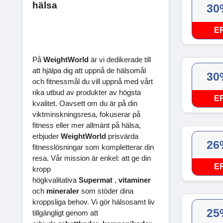
hälsa
30
E
På
WeightWorld
är vi dedikerade till
att hjälpa dig att uppnå de hälsomål
30
och fitnessmål du vill uppnå med vårt
rika utbud av produkter av högsta
E
kvalitet. Oavsett om du är på din
viktminskningsresa, fokuserar på
fitness eller mer allmänt på hälsa,
erbjuder
WeightWorld
prisvärda
26
fitnesslösningar som kompletterar din
resa. Vår mission är enkel: att ge din
E
kropp
högkvalitativa
Supermat
,
vitaminer
och
mineraler
som stöder dina
kroppsliga behov. Vi gör hälsosamt liv
25
tillgängligt genom att