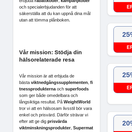
erbjuda
rabattkoder
,
kampanjkoder
E
och specialerbjudanden för att
säkerställa att du kan uppnå dina mål
utan att tömma plånboken.
25
E
Vår mission: Stödja din
hälsorelaterade resa
25
Vår mission är att erbjuda de
bästa
viktnedgångssupplementen
,
fi
E
tnessprodukterna
och
superfoods
som ger både omedelbara och
långsiktiga resultat. På
WeightWorld
tror vi att en hälsosam livsstil bör vara
enkel och prisvärd. Därför strävar vi
efter att ge dig
prisvärda
20
viktminskningsprodukter
,
Supermat