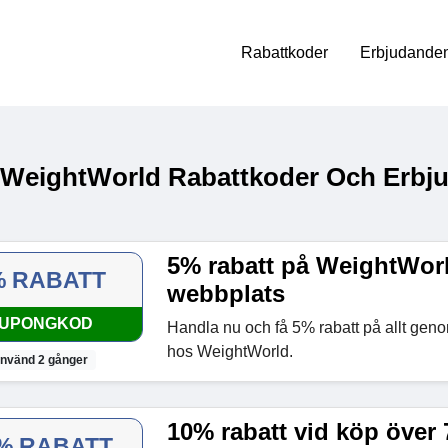
Rabattkoder
Erbjudanden
 WeightWorld Rabattkoder Och Erbju
5% rabatt på WeightWor
% RABATT
webbplats
UPONGKOD
Handla nu och få 5% rabatt på allt gen
hos WeightWorld.
nvänd 2 gånger
10% rabatt vid köp över 
% RABATT