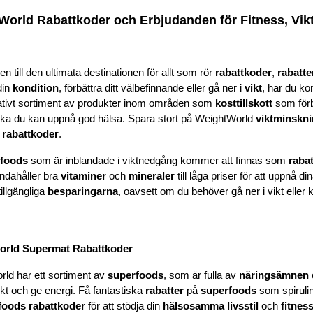
World Rabattkoder och Erbjudanden för Fitness, Vik
till den ultimata destinationen för allt som rör 
rabattkoder
, 
rabatte
din 
kondition
, förbättra ditt välbefinnande eller gå ner i 
vikt
, har du kom
ativt sortiment av produkter inom områden som 
kosttillskott
 som förb
ka du kan uppnå god hälsa. Spara stort på WeightWorld 
viktminskn
 
rabattkoder
.
foods
 som är inblandade i viktnedgång kommer att finnas som 
raba
ndahåller bra 
vitaminer
 och 
mineraler
 till låga priser för att uppnå 
illgängliga 
besparingarna
, oavsett om du behöver gå ner i vikt eller 
orld Supermat Rabattkoder
ld har ett sortiment av 
superfoods
, som är fulla av 
näringsämnen
ikt och ge energi. Få fantastiska 
rabatter
 på 
superfoods
 som spiruli
foods rabattkoder
 för att stödja din 
hälsosamma livsstil
 och 
fitnes