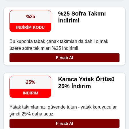
%25 Sofra Takımı
%25
İndirimi
INDIRIM KODU
Bu kuponla tabak çanak takımları da dahil olmak
üzere sofra takımları %25 indirimli.
Fırsatı Al
Karaca Yatak Örtüsü
25%
25% İndirim
INDIRIM
Yatak takımlarınızı güvende tutun - yatak koruyucular
şimdi 25% daha ucuz.
Fırsatı Al