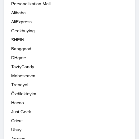
Personalization Mall
Alibaba
AliExpress
Geekbuying
SHEIN
Banggood
DHgate
TaztyCandy
Mobeseavm
Trendyol
Özdilekteyim
Hacoo
Just Geek
Cricut
Ubuy
Ayzeze