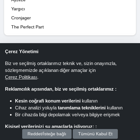
Yargıcı
Cronjager
The Perfect Part
Çerez Yönetimi
Bülten yoluyla tasarruf teklifleri. Siz
Biz ve seçilmiş ortaklarımız teknik ve, sizin onayınızla,
de onun bir parçası olun!
sözleşmemizde açıklanan diğer amaçlar için
Çerez Politikası
.
Reklamcılık açısından, biz ve seçilmiş ortaklarımız :
Kayıt olmak
Kesin coğrafi konum verilerini
kullanın
Cihaz analizi yoluyla
tanımlama tekniklerini
kullanın
“Kayıt Ol”a tıklayarak, Alışverişspout haber bültenine
Bir cihazda bilgi depolamak ve/veya bilgiye erişmek
kaydolursunuz. Daha fazla bilgiyi veri koruma
Kişisel verilerinizi şu amaçlarla işliyoruz: :
beyanında bulabilirsiniz.
Reddet/İsteğe bağlı
Tümünü Kabul Et
Kişiselleştirilmiş reklamlar ve içerik sunun