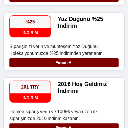
Yaz Düğünü %25
%25
İndirim
INDIRIM
Siparişinizi verin ve muhteşem Yaz Düğünü
Koleksiyonumuzda %25 indirimden yararlanın.
Fırsatı Al
201₺ Hoş Geldiniz
201 TRY
İndirimi
INDIRIM
Hemen sipariş verin ve 1008₺ veya üzeri ilk
siparişinizde 201₺ indirim kazanın.
Fırsatı Al