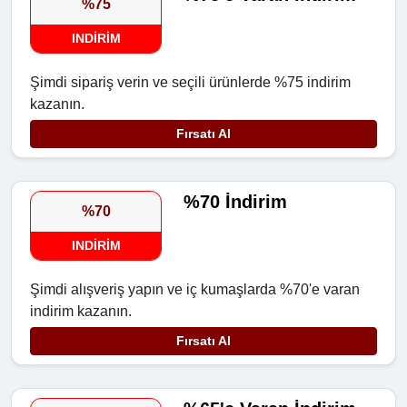
%75
INDIRIM
Şimdi sipariş verin ve seçili ürünlerde %75 indirim
kazanın.
Fırsatı Al
%70 İndirim
%70
INDIRIM
Şimdi alışveriş yapın ve iç kumaşlarda %70'e varan
indirim kazanın.
Fırsatı Al