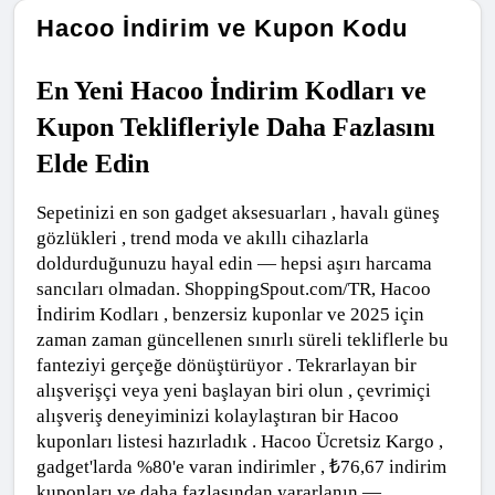
Hacoo İndirim ve Kupon Kodu
En Yeni Hacoo İndirim Kodları ve 
Kupon Teklifleriyle Daha Fazlasını 
Elde Edin
Sepetinizi en son gadget aksesuarları , havalı güneş 
gözlükleri , trend moda ve akıllı cihazlarla 
doldurduğunuzu hayal edin — hepsi aşırı harcama 
sancıları olmadan. ShoppingSpout.com/TR, Hacoo 
İndirim Kodları , benzersiz kuponlar ve 2025 için 
zaman zaman güncellenen sınırlı süreli tekliflerle bu 
fanteziyi gerçeğe dönüştürüyor . Tekrarlayan bir 
alışverişçi veya yeni başlayan biri olun , çevrimiçi 
alışveriş deneyiminizi kolaylaştıran bir Hacoo 
kuponları listesi hazırladık . Hacoo Ücretsiz Kargo , 
gadget'larda %80'e varan indirimler , ₺76,67 indirim 
kuponları ve daha fazlasından yararlanın — 