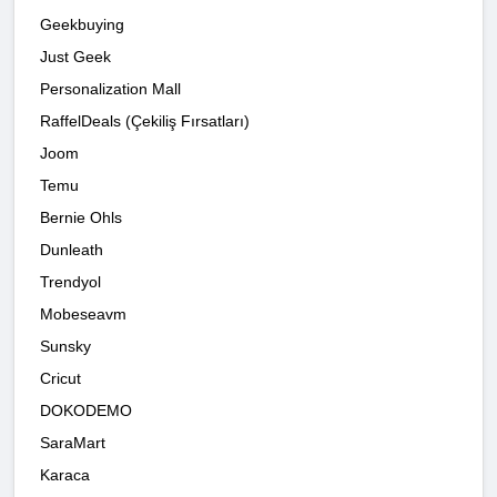
Geekbuying
Just Geek
Personalization Mall
RaffelDeals (Çekiliş Fırsatları)
Joom
Temu
Bernie Ohls
Dunleath
Trendyol
Mobeseavm
Sunsky
Cricut
DOKODEMO
SaraMart
Karaca