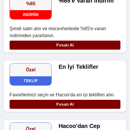
%65'e Varan İndirim
%65
INDIRIM
Şimdi satın alın ve mücevherlerde %65'e varan
indirimden yararlanın.
Fırsatı Al
En İyi Teklifler
Özel
TEKLIF
Favorilerinizi seçin ve Hacoo'da en iyi teklifleri alın.
Fırsatı Al
Hacoo'dan Cep
Özel