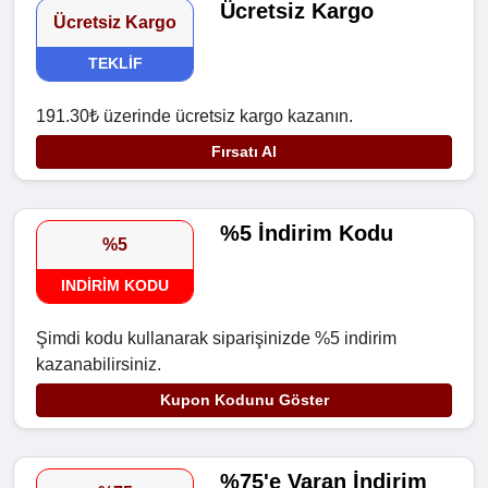
Ücretsiz Kargo
Ücretsiz Kargo
TEKLIF
191.30₺ üzerinde ücretsiz kargo kazanın.
Fırsatı Al
%5 İndirim Kodu
%5
INDIRIM KODU
Şimdi kodu kullanarak siparişinizde %5 indirim
kazanabilirsiniz.
Kupon Kodunu Göster
%75'e Varan İndirim