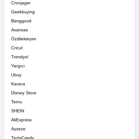
Cronjager
Geekbuying
Banggood
Avansas
Özdilekteyim
Cricut
Trendyol
Yargıcı
Ubuy
Karaca
Disney Store
Temu
SHEIN
AliExpress
Ayzeze
TaztyCandy