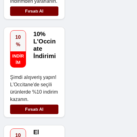
indirimden yararlanın.
Fırsatı Al
10%
10
L'Occin
%
ate
İndirimi
INDIR
IM
Şimdi alışveriş yapın!
L'Occitane'de seçili
ürünlerde %10 indirim
kazanın.
Fırsatı Al
El
10