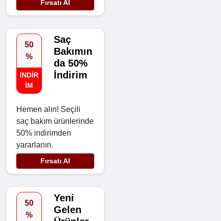
Fırsatı Al
Saç
50
Bakımın
%
da 50%
İndirim
INDIR
IM
Hemen alın! Seçili
saç bakım ürünlerinde
50% indirimden
yararlanın.
Fırsatı Al
Yeni
50
Gelen
%