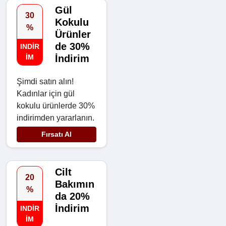
Gül
30
Kokulu
%
Ürünler
de 30%
INDIR
IM
İndirim
Şimdi satın alın!
Kadınlar için gül
kokulu ürünlerde 30%
indirimden yararlanın.
Fırsatı Al
Cilt
20
Bakımın
%
da 20%
İndirim
INDIR
IM