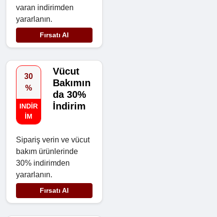
varan indirimden
yararlanın.
Fırsatı Al
Vücut
30
Bakımın
%
da 30%
İndirim
INDIR
IM
Sipariş verin ve vücut
bakım ürünlerinde
30% indirimden
yararlanın.
Fırsatı Al