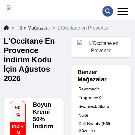
Tüm Mağazalar
L'Occitane en Provence
L'Occitane En
Provence
İndirim Kodu
İçin Ağustos
Benzer
2026
Mağazalar
Revomadic
FragranceX
Boyun
Swanwick Sleep
50
Kremi
%
Nuxe
50%
Cult Beauty (Kült
İndirim
INDIR
Güzellik)
IM