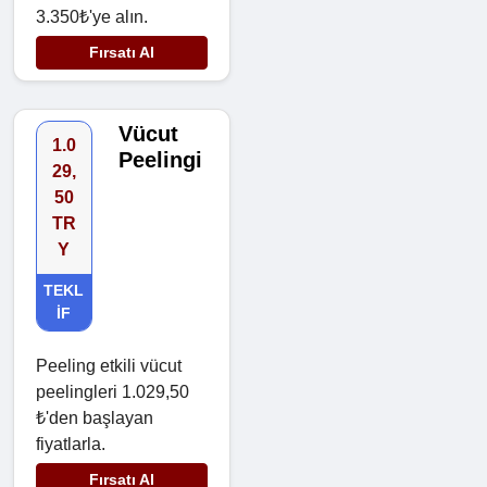
3.350₺'ye alın.
Fırsatı Al
Vücut
1.0
Peelingi
29,
50
TR
Y
TEKL
IF
Peeling etkili vücut
peelingleri 1.029,50
₺'den başlayan
fiyatlarla.
Fırsatı Al