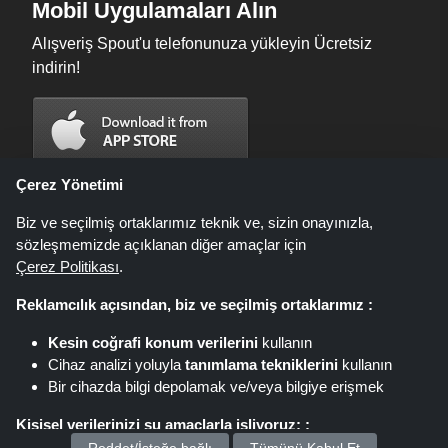
Mobil Uygulamaları Alın
Alışveriş Spout'u telefonunuza yükleyin Ücretsiz
indirin!
Çerez Yönetimi
Biz ve seçilmiş ortaklarımız teknik ve, sizin onayınızla,
sözleşmemizde açıklanan diğer amaçlar için
Çerez Politikası
.
Reklamcılık açısından, biz ve seçilmiş ortaklarımız :
Kesin coğrafi konum verilerini
kullanın
Shoppingspout.com/tr fırsatların, indirimlerin ve kuponların sunulduğu bir
Cihaz analizi yoluyla
tanımlama tekniklerini
kullanın
web sitesidir; bu fırsatlar veya teklifler farklı bağlı kuruluş ağları aracılığıyla
Bir cihazda bilgi depolamak ve/veya bilgiye erişmek
kullanıma sunulur. Bu linkler üzerinden yaptığınız alışverişlerde,
shoppingspout.com/tr veya personeli olaya karışmaz, sadece
Kişisel verilerinizi şu amaçlarla işliyoruz: :
shoppingspout.com/tr bu linkler/fırsatlar üzerinden komisyon kazanır.
Copyright © 2026 Shoppingspout.com/tr. Her hakkı saklıdır.