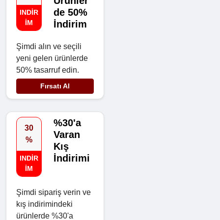
Ürünler
de 50%
INDIR
IM
İndirim
Şimdi alın ve seçili
yeni gelen ürünlerde
50% tasarruf edin.
Fırsatı Al
%30'a
30
Varan
%
Kış
İndirimi
INDIR
IM
Şimdi sipariş verin ve
kış indirimindeki
ürünlerde %30'a