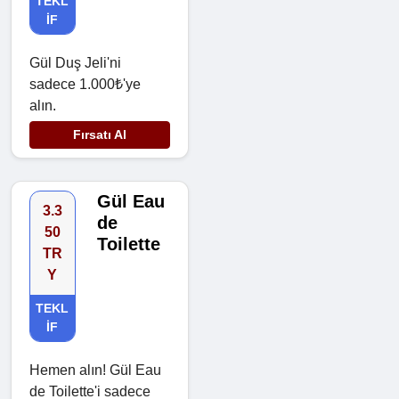
TEKL
IF
Gül Duş Jeli'ni
sadece 1.000₺'ye
alın.
Fırsatı Al
Gül Eau
3.3
de
50
Toilette
TR
Y
TEKL
IF
Hemen alın! Gül Eau
de Toilette'i sadece