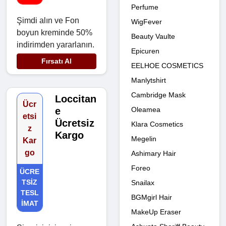
Perfume
Şimdi alın ve Fon
WigFever
boyun kreminde 50%
Beauty Vaulte
indirimden yararlanın.
Epicuren
Fırsatı Al
EELHOE COSMETICS
Manlytshirt
Cambridge Mask
Loccitan
Ücr
e
Oleamea
etsi
Ücretsiz
Klara Cosmetics
z
Kargo
Megelin
Kar
go
Ashimary Hair
Foreo
ÜCRE
TSIZ
Snailax
TESL
BGMgirl Hair
IMAT
MakeUp Eraser