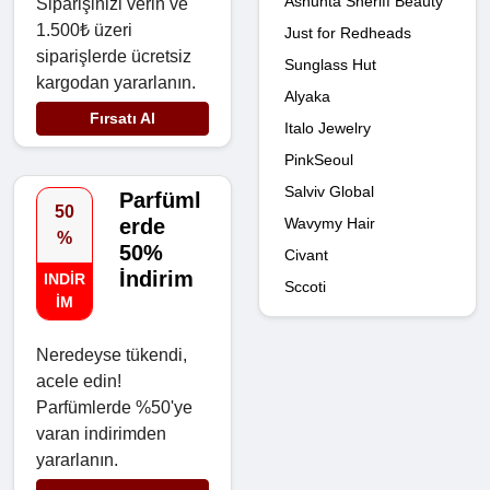
Ashunta Sheriff Beauty
Siparişinizi verin ve
1.500₺ üzeri
Just for Redheads
siparişlerde ücretsiz
Sunglass Hut
kargodan yararlanın.
Alyaka
Fırsatı Al
Italo Jewelry
PinkSeoul
Salviv Global
Parfüml
50
erde
Wavymy Hair
%
50%
Civant
İndirim
INDIR
Sccoti
IM
Neredeyse tükendi,
acele edin!
Parfümlerde %50'ye
varan indirimden
yararlanın.