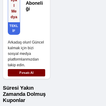
Aboneli
l
ği
Me
dya
TEKL
IF
Arkadaş olun! Güncel
kalmak için bizi
sosyal medya
platformlarımızdan
takip edin.
Fırsatı Al
Süresi Yakın
Zamanda Dolmuş
Kuponlar