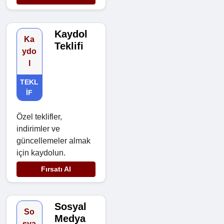
Kaydol
Ka
Teklifi
ydo
l
TEKL
IF
Özel teklifler,
indirimler ve
güncellemeler almak
için kaydolun.
Fırsatı Al
Sosyal
So
Medya
sya