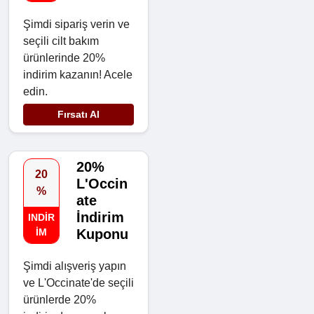
Şimdi sipariş verin ve
seçili cilt bakım
ürünlerinde 20%
indirim kazanın! Acele
edin.
Fırsatı Al
20%
20
L'Occin
%
ate
İndirim
INDIR
IM
Kuponu
Şimdi alışveriş yapın
ve L'Occinate'de seçili
ürünlerde 20%