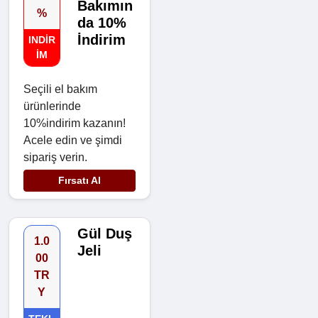
Bakımın
%
da 10%
İndirim
INDIR
IM
Seçili el bakım
ürünlerinde
10%indirim kazanın!
Acele edin ve şimdi
sipariş verin.
Fırsatı Al
Gül Duş
1.0
Jeli
00
TR
Y