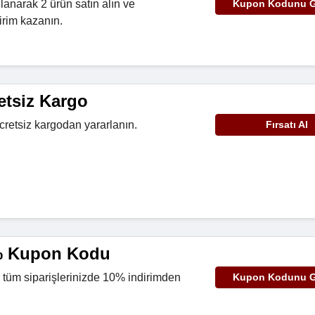
lanarak 2 ürün satın alın ve
Kupon Kodunu G
irim kazanın.
retsiz Kargo
ücretsiz kargodan yararlanın.
Fırsatı Al
0% Kupon Kodu
 tüm siparişlerinizde 10% indirimden
Kupon Kodunu G