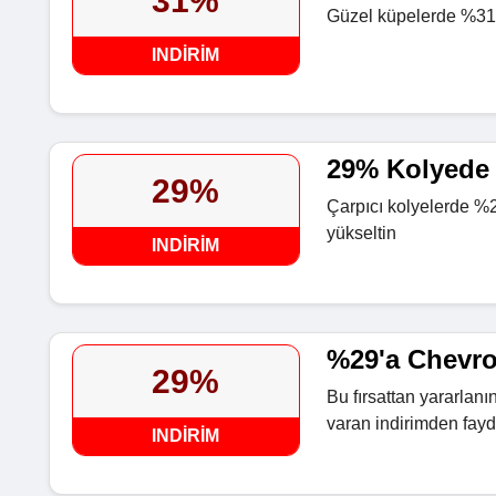
31%
Güzel küpelerde %31'y
INDIRIM
29% Kolyede 
29%
Çarpıcı kolyelerde %29
yükseltin
INDIRIM
%29'a Chevro
29%
Bu fırsattan yararla
varan indirimden fayd
INDIRIM