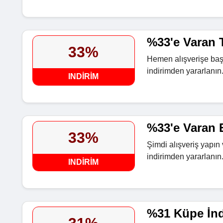
%33'e Varan T
33%
Hemen alışverişe başl
indirimden yararlanın
INDIRIM
%33'e Varan E
33%
Şimdi alışveriş yapın
indirimden yararlanın
INDIRIM
%31 Küpe İnd