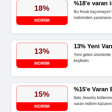
%18'e varan 
18%
Bu fırsatı kaçırmayın!
indirimden yararlanın
INDIRIM
13% Yeni Varı
13%
Yeni gelen ürünlerde %
keşfedin
INDIRIM
%15'e Varan B
15%
Italo Jewelry bültenin
varan indirim kazanın
INDIRIM