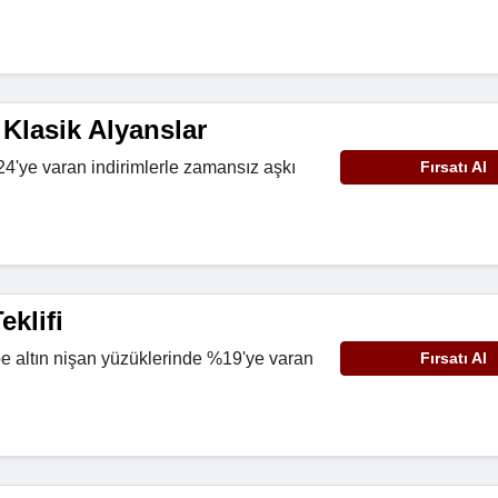
 Klasik Alyanslar
4'ye varan indirimlerle zamansız aşkı
Fırsatı Al
eklifi
e altın nişan yüzüklerinde %19'ye varan
Fırsatı Al