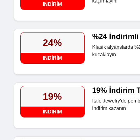
kaçırmayın!
INDIRIM
%24 İndirimli
24%
Klasik alyanslarda %2
kucaklayın
INDIRIM
19% İndirim T
19%
Italo Jewelry'de pemb
indirim kazanın
INDIRIM