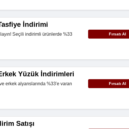
asfiye İndirimi
ayın! Seçili indirimli ürünlerde %33
Fırsatı Al
.
rkek Yüzük İndirimleri
 ve erkek alyanslarında %33'e varan
Fırsatı Al
.
irim Satışı