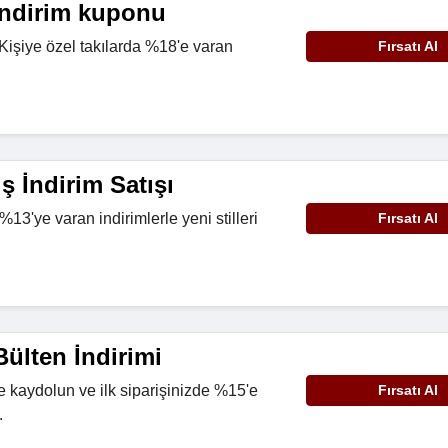
indirim kuponu
 Kişiye özel takılarda %18'e varan
Fırsatı Al
.
ş İndirim Satışı
13'ye varan indirimlerle yeni stilleri
Fırsatı Al
ülten İndirimi
e kaydolun ve ilk siparişinizde %15'e
Fırsatı Al
.