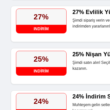
27% Evlilik Y
27%
Şimdi sipariş verin ve
indirimden yararlanın!
INDIRIM
25% Nişan Yüz
25%
Şimdi satın alın! Seçi
kazanın.
INDIRIM
24% İndirim S
24%
Muhteşem gelin setler