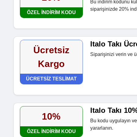
Bu indirim kodunu kul
siparişinizde 20% ind
ÖZEL INDIRIM KODU
Italo Takı Üc
Ücretsiz
Siparişinizi verin ve 
Kargo
ÜCRETSIZ TESLIMAT
Italo Takı 1
10%
Bu kodu uygulayın ve
yararlanın.
ÖZEL INDIRIM KODU