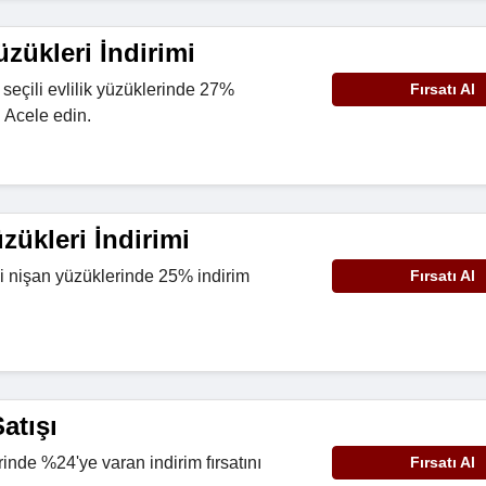
üzükleri İndirimi
 seçili evlilik yüzüklerinde 27%
Fırsatı Al
 Acele edin.
ükleri İndirimi
li nişan yüzüklerinde 25% indirim
Fırsatı Al
atışı
inde %24'ye varan indirim fırsatını
Fırsatı Al