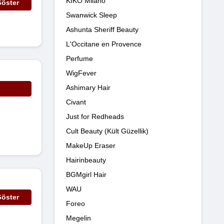
KIKO Milano
öster
Swanwick Sleep
Ashunta Sheriff Beauty
L'Occitane en Provence
Perfume
WigFever
Ashimary Hair
Civant
Just for Redheads
Cult Beauty (Kült Güzellik)
MakeUp Eraser
Hairinbeauty
BGMgirl Hair
WAU
öster
Foreo
Megelin