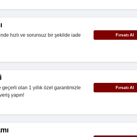
ı
inde hızlı ve sorunsuz bir şekilde iade
Fırsatı Al
i
 geçerli olan 1 yıllık özel garantimizle
Fırsatı Al
veriş yapın!
amı