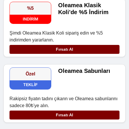
Oleamea Klasik
%5
Koli'de %5 İndirim
INDIRIM
Şimdi Oleamea Klasik Koli sipariş edin ve %5
indirimden yararlanın.
Fırsatı Al
Oleamea Sabunları
Özel
TEKLIF
Rakipsiz fiyatın tadını çıkarın ve Oleamea sabunlarını
sadece 80₺'ye alın.
Fırsatı Al