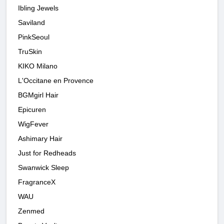
Ibling Jewels
Saviland
PinkSeoul
TruSkin
KIKO Milano
L'Occitane en Provence
BGMgirl Hair
Epicuren
WigFever
Ashimary Hair
Just for Redheads
Swanwick Sleep
FragranceX
WAU
Zenmed