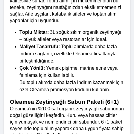
kalitesiyle sunar. Toplu alım için mükemmel olan bu 
teneke, zeytinyağını mutfağınızdan eksik etmemenizi 
sağlar. Aile aşçıları, kalabalık aileler ve toptan alım 
yapanlar için uygundur.
Toplu Miktar:
 3L soğuk sıkım organik zeytinyağı 
– büyük aileler veya restoranlar için ideal.
Maliyet Tasarrufu:
 Toplu alımlarda daha fazla 
indirim sağlanır, özellikle Oleamea fırsatlarıyla 
birleştirildiğinde.
Çok Yönlü:
 Yemek pişirme, marine etme veya 
fırınlama için kullanılabilir.
Bu toplu alımda daha fazla indirim kazanmak için 
özel Oleamea promosyon kodunu kullanın.
Oleamea Zeytinyağlı Sabun Paketi (6+1)
Oleamea'nın %100 saf organik zeytinyağlı sabununun 
doğal güzelliğini keşfedin. Kuru veya hassas ciltler 
için yumuşak ve nemlendirici bir sabundur. 6+1 paket 
sayesinde toplu alım yaparak daha uygun fiyata sahip 