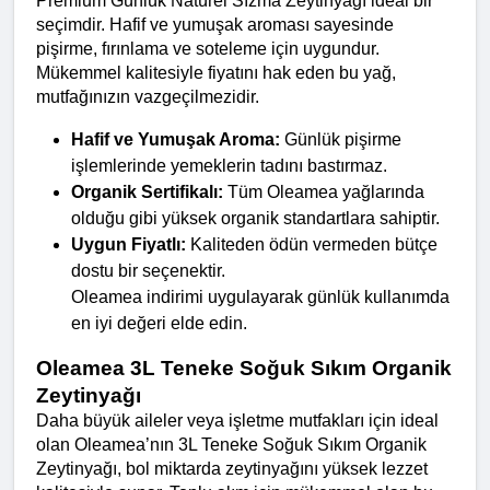
Premium Günlük Natürel Sızma Zeytinyağı ideal bir 
seçimdir. Hafif ve yumuşak aroması sayesinde 
pişirme, fırınlama ve soteleme için uygundur. 
Mükemmel kalitesiyle fiyatını hak eden bu yağ, 
mutfağınızın vazgeçilmezidir.
Hafif ve Yumuşak Aroma:
 Günlük pişirme 
işlemlerinde yemeklerin tadını bastırmaz.
Organik Sertifikalı:
 Tüm Oleamea yağlarında 
olduğu gibi yüksek organik standartlara sahiptir.
Uygun Fiyatlı:
 Kaliteden ödün vermeden bütçe 
dostu bir seçenektir.
Oleamea indirimi uygulayarak günlük kullanımda 
en iyi değeri elde edin.
Oleamea 3L Teneke Soğuk Sıkım Organik 
Zeytinyağı
Daha büyük aileler veya işletme mutfakları için ideal 
olan Oleamea’nın 3L Teneke Soğuk Sıkım Organik 
Zeytinyağı, bol miktarda zeytinyağını yüksek lezzet 