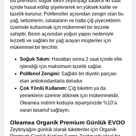
Bu premium, soğuk sıkım zeytinyağı sadece iki saat 
içinde hasat edilip şişelenerek en yüksek kalite ve 
tazelik korunur. Polifenoller açısından zengin olan bu 
yağ, sebzelerin, salataların ve hatta çiğ yiyeceklerin 
üzerinde kullanmak için mükemmel bir lezzete 
sahiptir. Besin açısından yoğun yapısı nedeniyle 
lezzetli ve sağlıklı bir yağ arayan müşteriler için 
mükemmel bir tercihtir.
Soğuk Sıkım:
 Hasattan sonra 2 saat içinde elle 
işlendiği için maksimum tazelik sağlar.
Polifenol Zengini:
 Sağlıklı bir diyetin parçası 
olan antioksidanlarla doludur.
Çok Yönlü Kullanım:
 Çiğ tüketim ya da 
yemeklerin üzerine dökmek için mükemmeldir.
Oleamea indirim koduyla siparişinizde %10’a 
varan tasarruf sağlayın.
Oleamea Organik Premium Günlük EVOO
Zeytinyağını günlük olarak tüketenler için Organik 