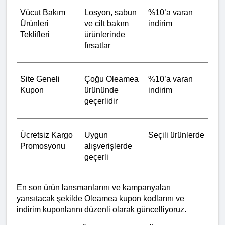
Vücut Bakım 
Losyon, sabun 
%10’a varan 
Ürünleri 
ve cilt bakım 
indirim
Teklifleri
ürünlerinde 
fırsatlar
Site Geneli 
Çoğu Oleamea 
%10’a varan 
Kupon
ürününde 
indirim
geçerlidir
Ücretsiz Kargo 
Uygun 
Seçili ürünlerde
Promosyonu
alışverişlerde 
geçerli
En son ürün lansmanlarını ve kampanyaları 
yansıtacak şekilde Oleamea kupon kodlarını ve 
indirim kuponlarını düzenli olarak güncelliyoruz.