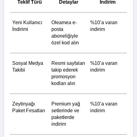
Teklif Türü
Detaylar
İndirim
Yeni Kullanıcı 
Oleamea e-
%10’a varan 
İndirimi
posta 
indirim
aboneliğiyle 
özel kod alın
Sosyal Medya 
Resmi sayfaları 
%10’a varan 
Takibi
takip ederek 
indirim
promosyon 
kodları alın
Zeytinyağı 
Premium yağ 
%10’a varan 
Paket Fırsatları
setlerinde ve 
indirim
paketlerde 
indirim