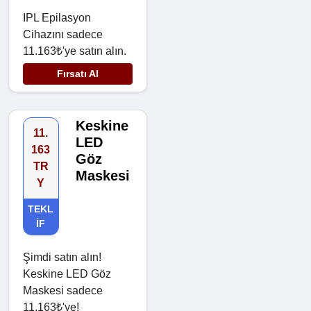
IPL Epilasyon
Cihazını sadece
11.163₺'ye satın alın.
Fırsatı Al
Keskine
11.
LED
163
Göz
TR
Maskesi
Y
TEKL
IF
Şimdi satın alın!
Keskine LED Göz
Maskesi sadece
11.163₺'ye!