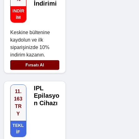
İndirimi
INDIR
IM
Keskine bültenine
kaydolun ve ilk
siparişinizde 10%
indirim kazanın.
Fırsatı Al
IPL
11.
Epilasyo
163
n Cihazı
TR
Y
TEKL
IF