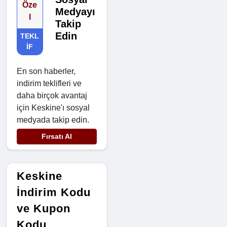
Öze
Medyayı
l
Takip
Edin
TEKL
IF
En son haberler,
indirim teklifleri ve
daha birçok avantaj
için Keskine'ı sosyal
medyada takip edin.
Fırsatı Al
Keskine
İndirim Kodu
ve Kupon
Kodu