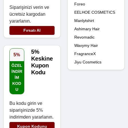
Foreo
Siparişinizi verin ve
EELHOE COSMETICS
ücretsiz kargodan
Manlytshirt
yararlanın.
Ashimary Hair
Fırsatı Al
Revomadic
Wavymy Hair
5%
FragranceX
5%
Keskine
Jiyu Cosmetics
Kupon
ÖZEL
INDIR
Kodu
IM
KOD
U
Bu kodu girin ve
siparişinizde 5%
indirimden yararlanın.
Kupon Kodunu