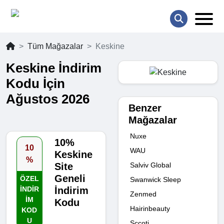
Tüm Mağazalar
Keskine
Keskine İndirim
Kodu İçin
Ağustos 2026
Benzer
Mağazalar
Nuxe
10%
10
WAU
Keskine
%
Salviv Global
Site
Geneli
ÖZEL
Swanwick Sleep
INDIR
İndirim
Zenmed
IM
Kodu
Hairinbeauty
KOD
U
Sccoti