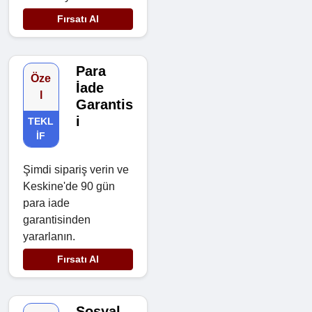
Fırsatı Al
Para
Öze
İade
l
Garantis
i
TEKL
IF
Şimdi sipariş verin ve
Keskine'de 90 gün
para iade
garantisinden
yararlanın.
Fırsatı Al
Sosyal