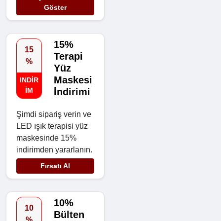
Göster
15%
15
Terapi
%
Yüz
Maskesi
INDIR
IM
İndirimi
Şimdi sipariş verin ve
LED ışık terapisi yüz
maskesinde 15%
indirimden yararlanın.
Fırsatı Al
10%
10
Bülten
%