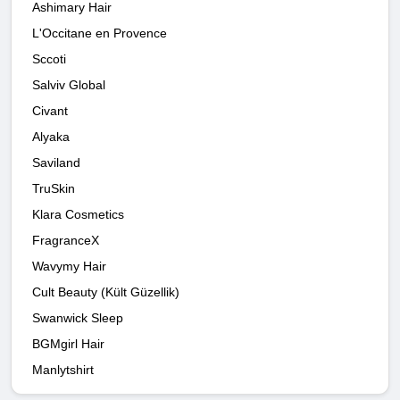
Ashimary Hair
L'Occitane en Provence
Sccoti
Salviv Global
Civant
Alyaka
Saviland
TruSkin
Klara Cosmetics
FragranceX
Wavymy Hair
Cult Beauty (Kült Güzellik)
Swanwick Sleep
BGMgirl Hair
Manlytshirt