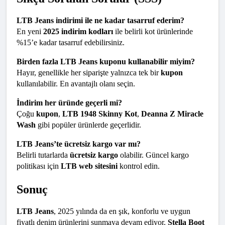
LTB Jeans indirimi ile ne kadar tasarruf ederim?
En yeni 
2025 indirim kodları
 ile belirli kot ürünlerinde 
%15’e kadar tasarruf edebilirsiniz.
Birden fazla LTB Jeans kuponu kullanabilir miyim?
Hayır, genellikle her siparişte yalnızca tek bir 
kupon
kullanılabilir. En avantajlı olanı seçin.
İndirim her üründe geçerli mi?
Çoğu 
kupon
, 
LTB 1948 Skinny Kot
, 
Deanna Z Miracle 
Wash
 gibi popüler ürünlerde geçerlidir.
LTB Jeans’te ücretsiz kargo var mı?
Belirli tutarlarda 
ücretsiz kargo
 olabilir. Güncel kargo 
politikası için 
LTB web sitesini
 kontrol edin.
Sonuç
LTB Jeans
, 2025 yılında da en şık, konforlu ve uygun 
fiyatlı denim ürünlerini sunmaya devam ediyor. 
Stella Boot 