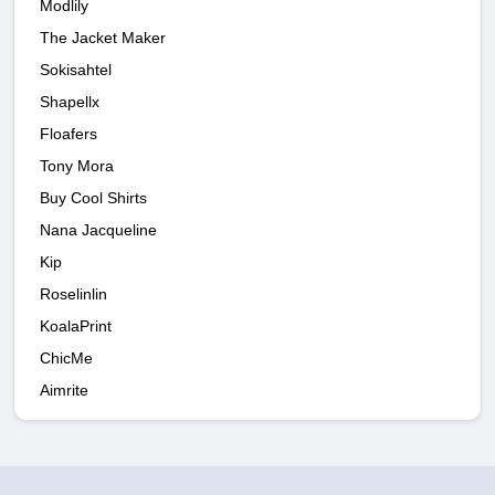
Modlily
The Jacket Maker
Sokisahtel
Shapellx
Floafers
Tony Mora
Buy Cool Shirts
Nana Jacqueline
Kip
Roselinlin
KoalaPrint
ChicMe
Aimrite