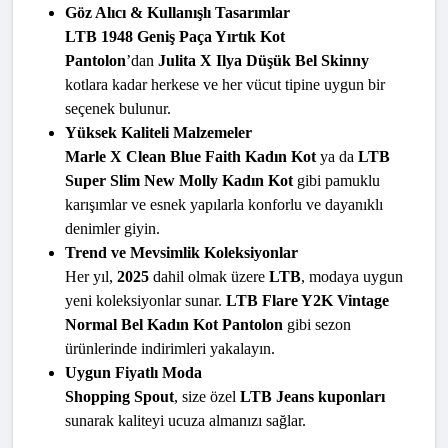
Göz Alıcı & Kullanışlı Tasarımlar
LTB 1948 Geniş Paça Yırtık Kot 
Pantolon
’dan 
Julita X Ilya Düşük Bel Skinny
kotlara kadar herkese ve her vücut tipine uygun bir 
seçenek bulunur.
Yüksek Kaliteli Malzemeler
Marle X Clean Blue Faith Kadın Kot
 ya da 
LTB 
Super Slim New Molly Kadın Kot
 gibi pamuklu 
karışımlar ve esnek yapılarla konforlu ve dayanıklı 
denimler giyin.
Trend ve Mevsimlik Koleksiyonlar
Her yıl, 
2025
 dahil olmak üzere 
LTB
, modaya uygun 
yeni koleksiyonlar sunar. 
LTB Flare Y2K Vintage 
Normal Bel Kadın Kot Pantolon
 gibi sezon 
ürünlerinde indirimleri yakalayın.
Uygun Fiyatlı Moda
Shopping Spout
, size özel 
LTB Jeans kuponları
sunarak kaliteyi ucuza almanızı sağlar.