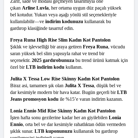
Zarif, sade ve modası geçmeyen tasarımıyla öne 
çıkan 
Arline Luvla
, her ortama uygun düz paçalı yüksek 
bel kotudur. Yukarı veya aşağı yönlü stil seçenekleriyle 
kullanılabilir—ve 
indirim kodunuzu
 kullanarak bu 
gardırop klasiğinde tasarruf edin.
Freya Runa High Rise Slim Kadın Kot Pantolon
Şıklık ve işlevselliği bir araya getiren 
Freya Runa
, vücudu 
saran yüksek bel slim yapısıyla rahat ve trend bir 
seçenektir. 
2025 gardırobunuza
 bu trend ürünü katmak için 
özel bir 
LTB indirim kodu
 kullanın.
Julita X Tessa Low Rise Skinny Kadın Kot Pantolon
Biraz asi, tamamen şık olan 
Julita X Tessa
, düşük bel ve 
dar kesimiyle modern bir hava katar. Bugün geçerli bir 
LTB 
Jeans promosyon kodu
 ile %15’e varan indirim kazanın.
Lonia Ennio Mid Rise Skinny Kadın Kot Pantolon
İşten hafta sonu gezilerine kadar her an giyilebilen 
Lonia 
Ennio
, orta bel ve dar kesimiyle rahatlıktan ödün vermeden 
şıklık sunar. 
LTB kuponunuzu
 kullanarak bu gardırop 
yenilemesini indirimli yapın.