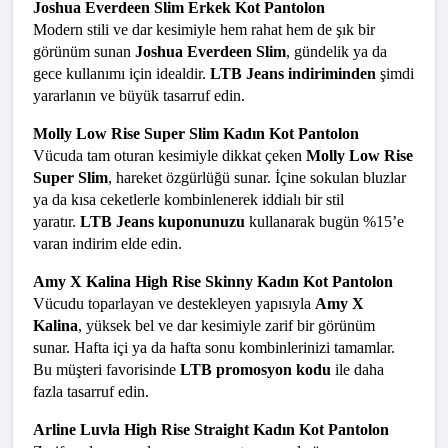
Joshua Everdeen Slim Erkek Kot Pantolon
Modern stili ve dar kesimiyle hem rahat hem de şık bir 
görünüm sunan 
Joshua Everdeen Slim
, gündelik ya da 
gece kullanımı için idealdir. 
LTB Jeans indiriminden
 şimdi 
yararlanın ve büyük tasarruf edin.
Molly Low Rise Super Slim Kadın Kot Pantolon
Vücuda tam oturan kesimiyle dikkat çeken 
Molly Low Rise 
Super Slim
, hareket özgürlüğü sunar. İçine sokulan bluzlar 
ya da kısa ceketlerle kombinlenerek iddialı bir stil 
yaratır. 
LTB Jeans kuponunuzu
 kullanarak bugün %15’e 
varan indirim elde edin.
Amy X Kalina High Rise Skinny Kadın Kot Pantolon
Vücudu toparlayan ve destekleyen yapısıyla 
Amy X 
Kalina
, yüksek bel ve dar kesimiyle zarif bir görünüm 
sunar. Hafta içi ya da hafta sonu kombinlerinizi tamamlar. 
Bu müşteri favorisinde 
LTB promosyon kodu
 ile daha 
fazla tasarruf edin.
Arline Luvla High Rise Straight Kadın Kot Pantolon