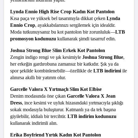
Lynda Ennio High Rise Crop Kadın Kot Pantolon
Kısa paça ve yüksek bel tasarımıyla dikkat çeken 
Lynda 
Ennio Crop
, ayakkabılarınızı sergilemek için idealdir. 
Moda tutkunuysanız bu kot pantolon bir zorunluluk—
LTB 
promosyon kodunuzu
 kullanarak şimdi tasarruf edin.
Joshua Strong Blue Slim Erkek Kot Pantolon
Zengin indigo rengi ve şık kesimiyle 
Joshua Strong Blue
, 
her erkeğin gardırobuna zamansız bir katkıdır. Şık ya da 
spor şekilde kombinlenebilir—özellikle de 
LTB indirimi
 ile 
alınırsa akıllı bir yatırım olur.
Garcelle Valora X Yırtmaçlı Slim Kot Elbise
Denim modasında öne çıkan 
Garcelle Valora X Jean 
Dress
, ince kesimi ve uyluk hizasındaki yırtmacıyla şıklığı 
sokak modasıyla buluşturur. Katmanlı ya da tek başına 
giyilebilir, iddialı bir tercihtir. 
LTB indirim kodunuzu
kullanarak indirimli alın.
Erika Boyfriend Yırtık Kadın Kot Pantolon