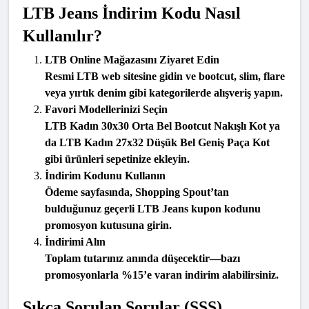
LTB Jeans İndirim Kodu Nasıl 
Kullanılır?
LTB Online Mağazasını Ziyaret Edin
Resmi 
LTB web sitesine
 gidin ve 
bootcut
, 
slim
, 
flare
veya 
yırtık denim
 gibi kategorilerde alışveriş yapın.
Favori Modellerinizi Seçin
LTB Kadın 30x30 Orta Bel Bootcut Nakışlı Kot
 ya 
da 
LTB Kadın 27x32 Düşük Bel Geniş Paça Kot
gibi ürünleri sepetinize ekleyin.
İndirim Kodunu Kullanın
Ödeme sayfasında, 
Shopping Spout
’tan 
bulduğunuz geçerli 
LTB Jeans kupon kodunu
promosyon kutusuna girin.
İndirimi Alın
Toplam tutarınız anında düşecektir—bazı 
promosyonlarla %15’e varan indirim alabilirsiniz.
Sıkça Sorulan Sorular (SSS)