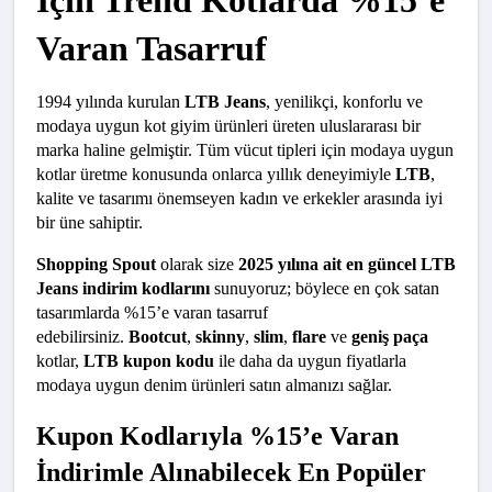
İçin Trend Kotlarda %15’e 
Varan Tasarruf
1994 yılında kurulan 
LTB Jeans
, yenilikçi, konforlu ve 
modaya uygun kot giyim ürünleri üreten uluslararası bir 
marka haline gelmiştir. Tüm vücut tipleri için modaya uygun 
kotlar üretme konusunda onlarca yıllık deneyimiyle 
LTB
, 
kalite ve tasarımı önemseyen kadın ve erkekler arasında iyi 
bir üne sahiptir.
Shopping Spout
 olarak size 
2025 yılına ait en güncel LTB 
Jeans indirim kodlarını
 sunuyoruz; böylece en çok satan 
tasarımlarda %15’e varan tasarruf 
edebilirsiniz. 
Bootcut
, 
skinny
, 
slim
, 
flare
 ve 
geniş paça
kotlar, 
LTB kupon kodu
 ile daha da uygun fiyatlarla 
modaya uygun denim ürünleri satın almanızı sağlar.
Kupon Kodlarıyla %15’e Varan 
İndirimle Alınabilecek En Popüler 