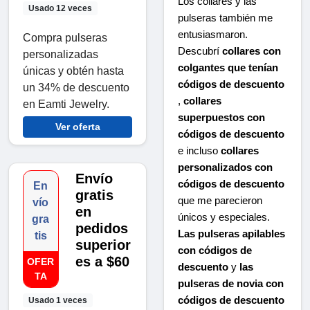
Los collares y las
Usado 12 veces
pulseras también me
entusiasmaron.
Compra pulseras
Descubrí
collares con
personalizadas
colgantes que tenían
únicas y obtén hasta
códigos de descuento
un 34% de descuento
,
collares
en Eamti Jewelry.
superpuestos con
Ver oferta
códigos de descuento
e incluso
collares
personalizados con
Envío
códigos de descuento
En
gratis
que me parecieron
vío
en
únicos y especiales.
gra
pedidos
Las pulseras apilables
tis
superior
con códigos de
es a $60
OFER
descuento
y
las
TA
pulseras de novia con
códigos de descuento
Usado 1 veces