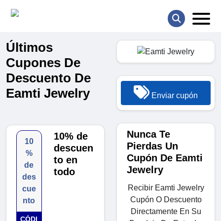
Últimos
Cupones De
Descuento De
Eamti Jewelry
Enviar cupón
Nunca Te
10% de
10
Pierdas Un
descuen
%
Cupón De Eamti
to en
de
Jewelry
todo
des
Recibir Eamti Jewelry
cue
Cupón O Descuento
nto
Directamente En Su
CÓDI