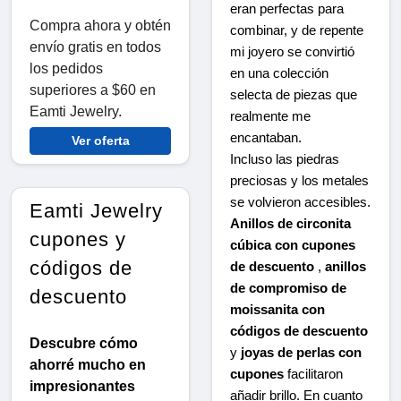
eran perfectas para
Compra ahora y obtén
combinar, y de repente
envío gratis en todos
mi joyero se convirtió
los pedidos
en una colección
superiores a $60 en
selecta de piezas que
Eamti Jewelry.
realmente me
encantaban.
Ver oferta
Incluso las piedras
preciosas y los metales
se volvieron accesibles.
Eamti Jewelry
Anillos de circonita
cupones y
cúbica con cupones
códigos de
de descuento
,
anillos
de compromiso de
descuento
moissanita con
códigos de descuento
Descubre cómo
y
joyas de perlas con
ahorré mucho en
cupones
facilitaron
impresionantes
añadir brillo. En cuanto