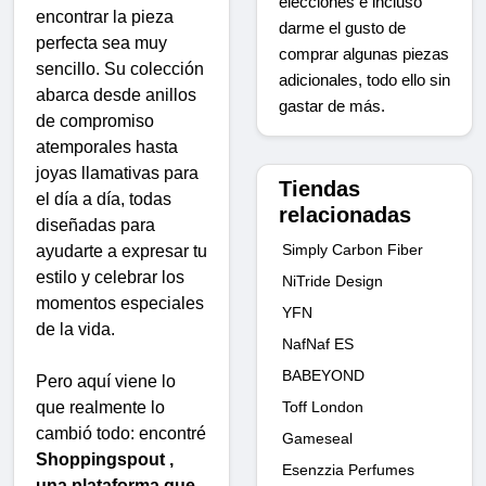
elecciones e incluso
encontrar la pieza
darme el gusto de
perfecta sea muy
comprar algunas piezas
sencillo. Su colección
adicionales, todo ello sin
abarca desde anillos
gastar de más.
de compromiso
atemporales hasta
joyas llamativas para
Tiendas
el día a día, todas
relacionadas
diseñadas para
Simply Carbon Fiber
ayudarte a expresar tu
estilo y celebrar los
NiTride Design
momentos especiales
YFN
de la vida.
NafNaf ES
BABEYOND
Pero aquí viene lo
que realmente lo
Toff London
cambió todo: encontré
Gameseal
Shoppingspout ,
Esenzzia Perfumes
una plataforma que