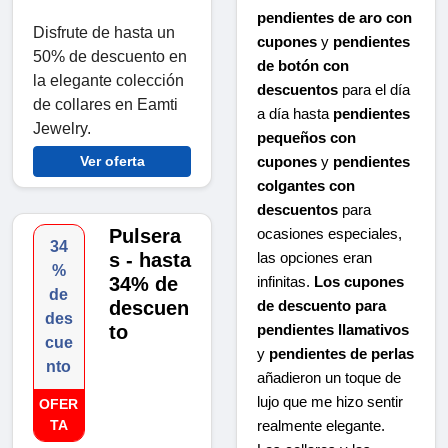
pendientes de aro con
Disfrute de hasta un
cupones
y
pendientes
50% de descuento en
de botón con
la elegante colección
descuentos
para el día
de collares en Eamti
a día hasta
pendientes
Jewelry.
pequeños con
Ver oferta
cupones
y
pendientes
colgantes con
descuentos
para
Pulsera
ocasiones especiales,
34
s - hasta
las opciones eran
%
34% de
infinitas.
Los cupones
de
descuen
de descuento para
des
to
pendientes llamativos
cue
y
pendientes de perlas
nto
añadieron un toque de
lujo que me hizo sentir
OFER
TA
realmente elegante.