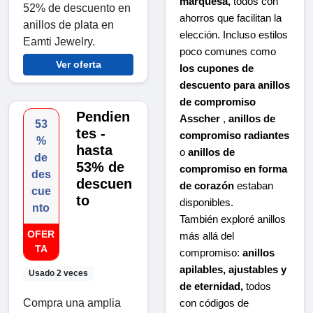
marquesa,
todos con
52% de descuento en
ahorros que facilitan la
anillos de plata en
elección. Incluso estilos
Eamti Jewelry.
poco comunes como
Ver oferta
los cupones de
descuento para anillos
de compromiso
Pendien
Asscher
,
anillos de
53
tes -
compromiso radiantes
%
hasta
o
anillos de
de
53% de
compromiso en forma
des
descuen
de corazón
estaban
cue
to
disponibles.
nto
También exploré anillos
OFER
más allá del
TA
compromiso:
anillos
apilables, ajustables y
Usado 2 veces
de eternidad,
todos
Compra una amplia
con códigos de