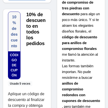
de compromiso de
tres piedras con
10% de
descuento
para algo un
10
descuen
poco más único. Y si te
%
to en
atraen los elegantes
de
todos
diseños florales, el
des
los
código de descuento
cue
pedidos
para anillos de
nto
compromiso florales
me llamó la atención al
CÓDI
GO
instante.
DE
Las formas también
CUP
importan. No pude
ÓN
resistirme a buscar
anillos de
Usado 5 veces
compromiso
Aplique un código de
redondos con
descuento al finalizar
cupones de descuento
la compra y obtenga
, pero también me