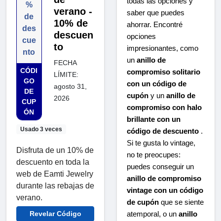
todas las opciones y
%
verano -
saber que puedes
de
10% de
ahorrar. Encontré
des
descuen
opciones
cue
to
impresionantes, como
nto
un
anillo de
FECHA
CÓDI
compromiso solitario
LÍMITE:
GO
con un código de
agosto 31,
DE
cupón
y un
anillo de
2026
CUP
compromiso con halo
ÓN
brillante con un
Usado 3 veces
código de descuento
.
Si te gusta lo vintage,
Disfruta de un 10% de
no te preocupes:
descuento en toda la
puedes conseguir un
web de Eamti Jewelry
anillo de compromiso
durante las rebajas de
vintage con un código
verano.
de cupón
que se siente
Revelar Código
atemporal, o un
anillo