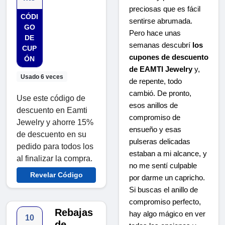
preciosas que es fácil
CÓDI
sentirse abrumada.
GO
Pero hace unas
DE
semanas descubrí
los
CUP
cupones de descuento
ÓN
de EAMTI Jewelry
y,
Usado 6 veces
de repente, todo
cambió. De pronto,
Use este código de
esos anillos de
descuento en Eamti
compromiso de
Jewelry y ahorre 15%
ensueño y esas
de descuento en su
pulseras delicadas
pedido para todos los
estaban a mi alcance, y
al finalizar la compra.
no me sentí culpable
Revelar Código
por darme un capricho.
Si buscas el anillo de
compromiso perfecto,
Rebajas
hay algo mágico en ver
10
de