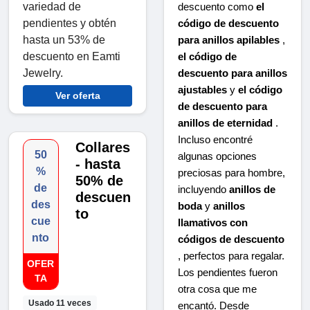
variedad de
descuento como
el
pendientes y obtén
código de descuento
hasta un 53% de
para anillos apilables
,
descuento en Eamti
el código de
Jewelry.
descuento para anillos
ajustables
y
el código
Ver oferta
de descuento para
anillos de eternidad
.
Incluso encontré
Collares
50
algunas opciones
- hasta
%
preciosas para hombre,
50% de
de
incluyendo
anillos de
descuen
des
boda
y
anillos
to
cue
llamativos con
nto
códigos de descuento
, perfectos para regalar.
OFER
Los pendientes fueron
TA
otra cosa que me
Usado 11 veces
encantó. Desde