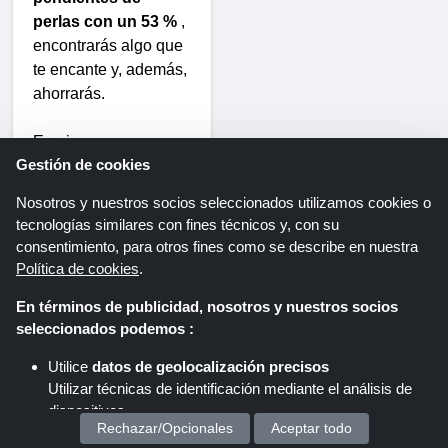
perlas con un 53 %
,
encontrarás algo que
te encante y, además,
ahorrarás.
Empieza a comprar
Gestión de cookies
ahora en
Shoppingspout
Nosotros y nuestros socios seleccionados utilizamos cookies o
EAMTI Jewelry
tecnologías similares con fines técnicos y, con su
Coupons
¡Haz
consentimiento, para otros fines como se describe en nuestra
realidad tus sueños
Política de cookies
.
de joyería hoy mismo!
En términos de publicidad, nosotros y nuestros socios
seleccionados podemos :
Utilice
datos de geolocalización precisos
Eamti Jewelry
Utilizar técnicas de identificación mediante el análisis de
FAQs
dispositivos.
Rechazar/Opcionales
Aceptar todo
Almacenar y/o acceder a información en un dispositivo