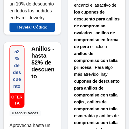
un 10% de descuento
encantó el atractivo de
en todos los pedidos
los cupones de
en Eamti Jewelry.
descuento para anillos
de compromiso
Revelar Código
ovalados
,
anillos de
compromiso en forma
de pera
e incluso
Anillos -
52
anillos de
hasta
%
compromiso con talla
52% de
de
princesa
. Para algo
descuen
des
más atrevido, hay
to
cue
cupones de descuento
nto
para anillos de
compromiso con talla
OFER
cojín
,
anillos de
TA
compromiso con talla
Usado 15 veces
esmeralda
y
anillos de
compromiso con talla
Aprovecha hasta un