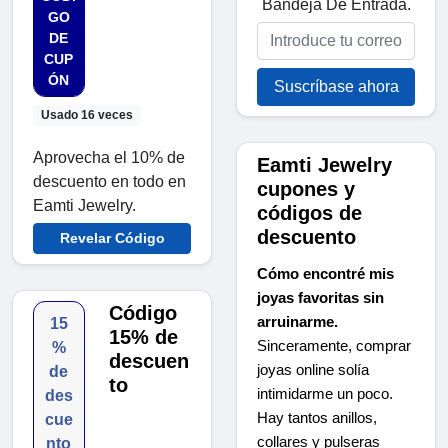
Bandeja De Entrada.
GO
DE
CUP
ÓN
Suscríbase ahora
Usado 16 veces
Aprovecha el 10% de
Eamti Jewelry
descuento en todo en
cupones y
Eamti Jewelry.
códigos de
descuento
Revelar Código
Cómo encontré mis
joyas favoritas sin
Código
arruinarme.
15
15% de
Sinceramente, comprar
%
descuen
joyas online solía
de
to
intimidarme un poco.
des
Hay tantos anillos,
cue
collares y pulseras
nto