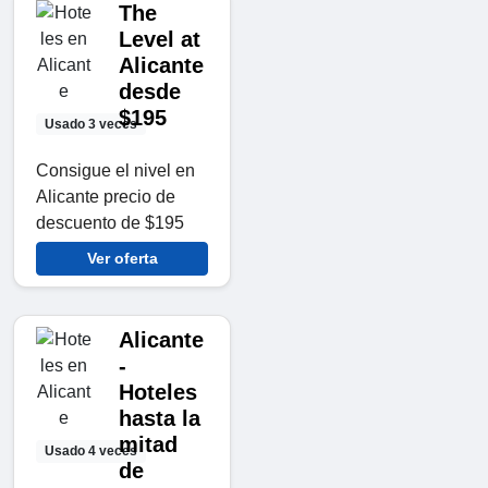
The
Level at
Alicante
desde
$195
Usado 3 veces
Consigue el nivel en
Alicante precio de
descuento de $195
Ver oferta
Alicante
-
Hoteles
hasta la
mitad
Usado 4 veces
de