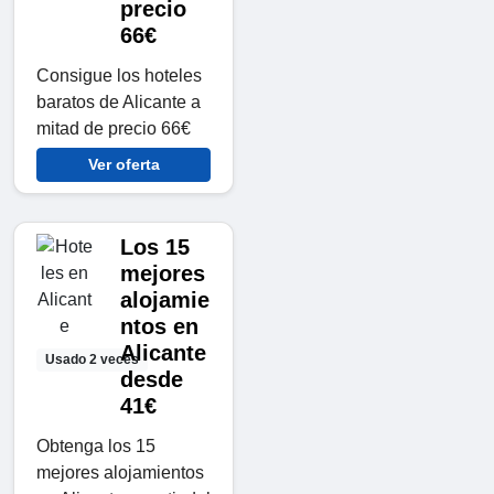
precio
66€
Consigue los hoteles
baratos de Alicante a
mitad de precio 66€
Ver oferta
Los 15
mejores
alojamie
ntos en
Alicante
Usado 2 veces
desde
41€
Obtenga los 15
mejores alojamientos