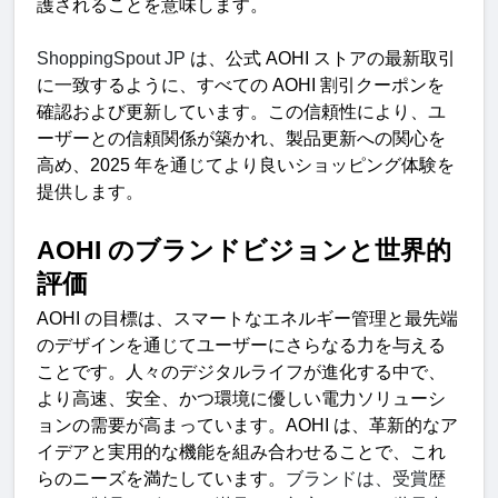
護されることを意味します。
ShoppingSpout JP 
は、公式
 AOHI 
ストアの最新取引
に一致するように、すべての
 AOHI 
割引クーポンを
確認および更新しています。この信頼性により、ユ
ーザーとの信頼関係が築かれ、製品更新への関心を
高め、
2025 
年を通じてより良いショッピング体験を
提供します
。
AOHI 
のブランドビジョンと世界的
評
価
AOHI 
の目標は、スマートなエネルギー管理と最先端
のデザインを通じてユーザーにさらなる力を与える
ことです。人々のデジタルライフが進化する中で、
より高速、安全、かつ環境に優しい電力ソリューシ
ョンの需要が高まっています。
AOHI 
は、革新的なア
イデアと実用的な機能を組み合わせることで、これ
らのニーズを満たしています。
ブランドは、受賞歴