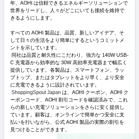
年、
AOHI 
は信頼できるエネルギーソリューションで
世界をリードし、人々がどこにいても接続を維持で
きるようにします。
すべての
 AOHI 
製品は、品質、新しいアイデア、そ
して日々の生活をより簡単にするというコミットメ
ントを示しています。
同社は品質と耐久性にこだわり、強力な
 140W USB-
C 
充電器から効率的な
 30W 
高効率充電器まで幅広く
提供しています。各製品は、スマートフォン、ラッ
プトップ、またはタブレットをより早く、より安全
に充電できるように設計されています。
 ShoppingSpout Japan 
は、
AOHI 
クーポン、
AOHI 
ク
ーポンコード、
AOHI 
割引コードを確認済みで、これ
らの新しい充電ソリューションをさらに安く提供し
ています。顧客は、オンラインで簡単かつ安全に支
払いを行いながら、公式
 AOHI 
製品の実際の割引を
見つけることができます
。