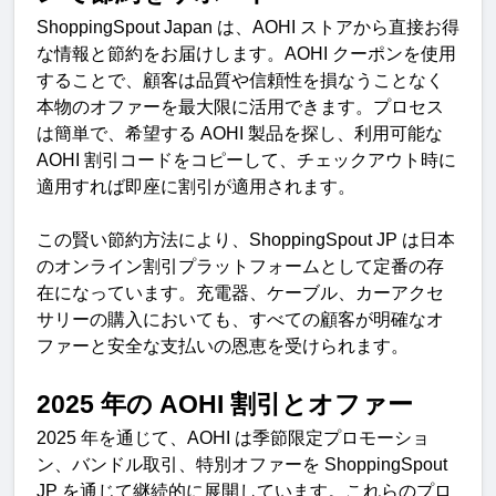
ShoppingSpout Japan 
は、
AOHI 
ストアから直接お得
な情報と節約をお届けします。
AOHI 
クーポンを使用
することで、顧客は品質や信頼性を損なうことなく
本物のオファーを最大限に活用できます。プロセス
は簡単で、希望する
 AOHI 
製品を探し、利用可能な
AOHI 
割引コードをコピーして、チェックアウト時に
適用すれば即座に割引が適用されます。
この賢い節約方法により、
ShoppingSpout JP 
は日本
のオンライン割引プラットフォームとして定番の存
在になっています。充電器、ケーブル、カーアクセ
サリーの購入においても、すべての顧客が明確なオ
ファーと安全な支払いの恩恵を受けられます
。
2025 
年の
 AOHI 
割引とオファ
ー
2025 
年を通じて、
AOHI 
は季節限定プロモーショ
ン、バンドル取引、特別オファーを
 ShoppingSpout 
JP 
を通じて継続的に展開しています。これらのプロ