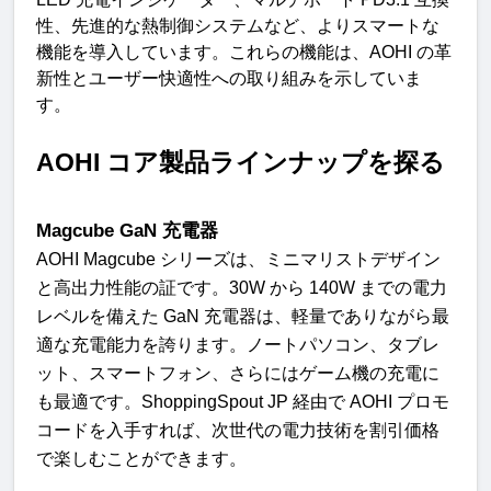
性、先進的な熱制御システムなど、よりスマートな
機能を導入しています。これらの機能は、
AOHI 
の革
新性とユーザー快適性への取り組みを示していま
す
。
AOHI 
コア製品ラインナップを探
る
Magcube GaN
充電器
AOHI Magcube
シリーズは、ミニマリストデザイン
と高出力性能の証です。
30W
から
140W
までの電力
レベルを備えた
GaN
充電器は、軽量でありながら最
適な充電能力を誇ります。ノートパソコン、タブレ
ット、スマートフォン、さらにはゲーム機の充電に
も最適です。
ShoppingSpout JP
経由で
AOHI
プロモ
コードを入手すれば、次世代の電力技術を割引価格
で楽しむことができます
。