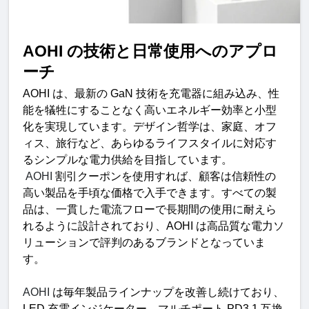
AOHI 
の技術と日常使用へのアプロ
ー
チ
AOHI 
は、最新の
 GaN 
技術を充電器に組み込み、性
能を犠牲にすることなく高いエネルギー効率と小型
化を実現しています。デザイン哲学は、家庭、オフ
ィス、旅行など、あらゆるライフスタイルに対応す
るシンプルな電力供給を目指しています。
 AOHI 
割引クーポンを使用すれば、顧客は信頼性の
高い製品を手頃な価格で入手できます。すべての製
品は、一貫した電流フローで長期間の使用に耐えら
れるように設計されており、
AOHI 
は高品質な電力ソ
リューションで評判のあるブランドとなっていま
す。
AOHI 
は毎年製品ラインナップを改善し続けており、
LED 
充電インジケーター、マルチポート
 PD3.1 
互換