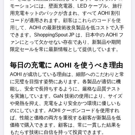
モーションには、壁面充電器、
LED 
ケーブル、旅行
用充電キットのパックが含まれ、すべて
 AOHI 
割引
コードが適用されます。
顧客はこれらのコードを使
用して、
AOHI 
の最新技術改良製品を低コストで入手
できます。
ShoppingSpout JP 
は、日本中の
 AOHI 
フ
ァンにとって欠かせない存在であり、新製品や期間
限定セールを常に最新情報として提供しています
。
毎日の充電に
 AOHI 
を使うべき理
由
AOHI 
が成功している理由は、細部へのこだわりと常
に完璧を目指す姿勢にあります。各製品が適切に機
能し、安全で長持ちするように、厳格な品質テスト
を実施しています。
GaN 
技術の使用により、サイズ
や発熱を抑え、充電をより安全かつ環境に優しいも
のにしています。
AOHI 
クーポンコードを使用すれ
ば、性能と価格の両方を重視する顧客が新製品を低
価格で購入できます。顧客は、常に一貫した結果を
もたらす技術に自信を持って投資できます
。