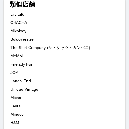
類似店舗
Lily Silk
CHACHA
Mixology
Boldoversize
The Shirt Company (ザ・シャツ・カンパニ)
MeMoi
Firelady Fur
JOY
Lands' End
Unique Vintage
Micas
Levi's
Minooy
H&M