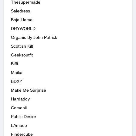
Thesupermade
Saledress
Baja Llama
DRYWORLD
Organic By John Patrick
Scottish Kilt
Geeksoutfit
Biffi
Maika
BDXY
Make Me Surprise
Hardaddy
Comenii
Public Desire
LAmade
Findercube