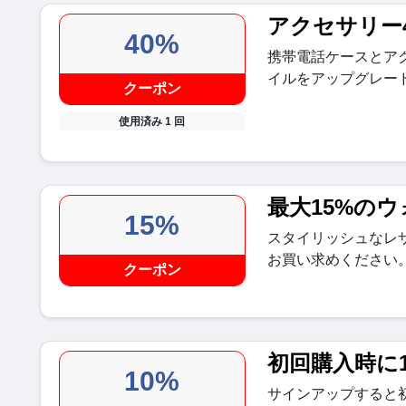
アクセサリー
40%
携帯電話ケースとア
イルをアップグレー
クーポン
使用済み 1 回
最大15%の
15%
スタイリッシュなレ
お買い求めください
クーポン
初回購入時に1
10%
サインアップすると初