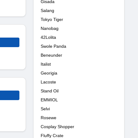
Gisada
Salang
Tokyo Tiger
Nanobag
42Lolita
Swole Panda
Beneunder
Italist
Georigia
Lacoste
Stand Oil
EMMIOL
Selvi
Rosewe
Cosplay Shopper
Fluffy Crate