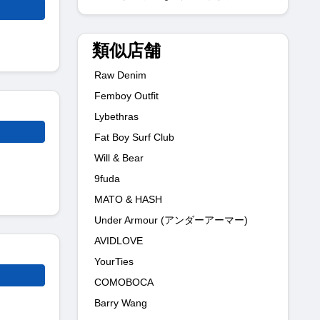
類似店舗
Raw Denim
Femboy Outfit
Lybethras
Fat Boy Surf Club
Will & Bear
9fuda
MATO & HASH
Under Armour (アンダーアーマー)
AVIDLOVE
YourTies
COMOBOCA
Barry Wang