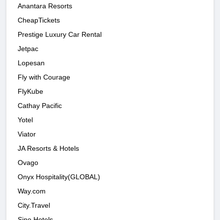
Anantara Resorts
CheapTickets
Prestige Luxury Car Rental
Jetpac
Lopesan
Fly with Courage
FlyKube
Cathay Pacific
Yotel
Viator
JA Resorts & Hotels
Ovago
Onyx Hospitality(GLOBAL)
Way.com
City.Travel
Sino Hotels