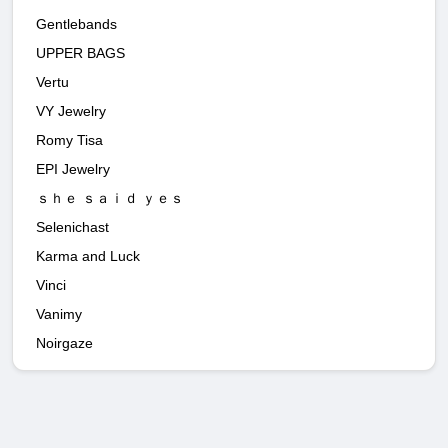
Gentlebands
UPPER BAGS
Vertu
VY Jewelry
Romy Tisa
EPI Jewelry
ｓｈｅ ｓａｉｄ ｙｅｓ
Selenichast
Karma and Luck
Vinci
Vanimy
Noirgaze