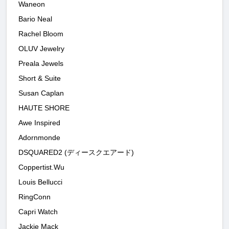
Waneon
Bario Neal
Rachel Bloom
OLUV Jewelry
Preala Jewels
Short & Suite
Susan Caplan
HAUTE SHORE
Awe Inspired
Adornmonde
DSQUARED2 (ディースクエアード)
Coppertist.Wu
Louis Bellucci
RingConn
Capri Watch
Jackie Mack