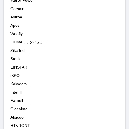
Vatrer Power
Corsair
AstroAI
Apos
Weofly
LiTime (リタイム)
ZikeTech
Statik
EINSTAR
iKKO
Kaiweets
Intehill
Farnell
Glocalme
Alpicool
HTVRONT