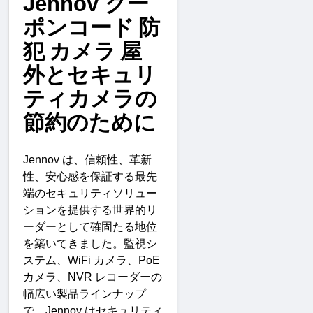
Jennov
クー
ポンコード
防
犯
カメラ
屋
外とセキュリ
ティカメラの
節約のために
Jennov 
は、信頼性、革新
性、安心感を保証する最先
端のセキュリティソリュー
ションを提供する世界的リ
ーダーとして確固たる地位
を築いてきました。監視シ
ステム、
WiFi 
カメラ、
PoE 
カメラ、
NVR 
レコーダーの
幅広い製品ラインナップ
で、
Jennov 
はセキュリティ