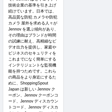
技術企業の基準を引き上げ
続けています。日本では、
高品質な防犯
カメラや防犯
カメラ
屋外を求める人々が
Jennov 
を選ぶ傾向があり、
その理由はブランドが時間
の試練に耐え、高精細なビ
デオ出力を提供し、家庭や
ビジネスのセキュリティを
これまでになく簡単にする
インテリジェントな監視機
能を持つためです。これら
の商品をより身近にするた
めに、
ShoppingSpout 
Japan 
は新しい
 Jennov 
ク
ーポン、
Jennov 
クーポンコ
ード、
Jennov 
ディスカウン
トコード、
Jennov 
ディスカ