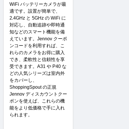
WiFi 
バッテリーカメラが最
適です。設置が簡単で、
2.4GHz 
と
 5GHz 
の
 WiFi 
に
対応し、自動追跡や即時通
知などのスマート機能を備
えています。
Jennov 
クーポ
ンコードを利用すれば、こ
れらのカメラをお得に購入
でき、柔軟性と信頼性を享
受できます。
A31 
や
 P40 
な
どの人気シリーズは室内外
をカバーし、
ShoppingSpout 
の正規
Jennov 
ディスカウントクー
ポンを使えば、これらの機
能をより低価格で手に入れ
られます
。