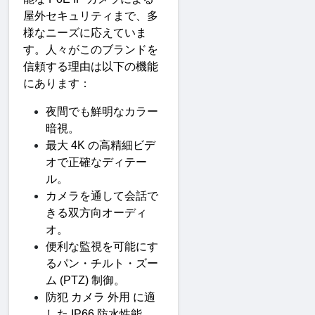
屋外セキュリティまで、多
様なニーズに応えていま
す。人々がこのブランドを
信頼する理由は以下の機能
にあります
：
夜間でも鮮明なカラー
暗視
。
最大
 4K 
の高精細ビデ
オで正確なディテー
ル
。
カメラを通して会話で
きる双方向オーディ
オ
。
便利な監視を可能にす
るパン・チルト・ズー
ム
 (PTZ) 
制御
。
防犯
カメラ
外用
に適
した
 IP66 
防水性能
。