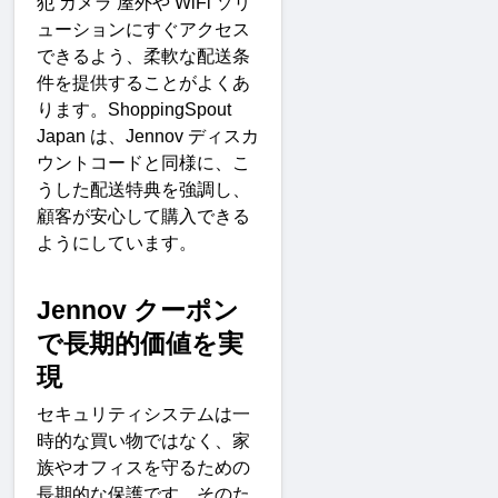
犯
カメラ
屋外や
 WiFi 
ソリ
ューションにすぐアクセス
できるよう、柔軟な配送条
件を提供することがよくあ
ります。
ShoppingSpout 
Japan 
は、
Jennov 
ディスカ
ウントコードと同様に、こ
うした配送特典を強調し、
顧客が安心して購入できる
ようにしています
。
Jennov 
クーポン
で長期的価値を実
現
セキュリティシステムは一
時的な買い物ではなく、家
族やオフィスを守るための
長期的な保護です。そのた