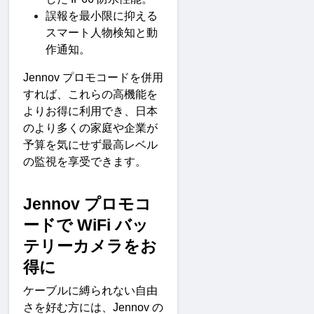
誤報を最小限に抑える
スマート人物検知と動
作通知
。
Jennov 
プロモコードを併用
すれば、これらの高機能を
よりお得に利用でき、日本
のより多くの家庭や企業が
予算を気にせず最高レベル
の監視を享受できます
。
Jennov 
プロモコ
ードで
 WiFi 
バッ
テリーカメラをお
得
に
ケーブルに縛られない自由
さを好む方には、
Jennov 
の