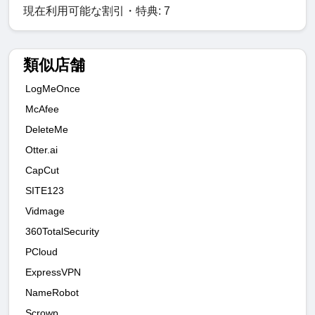
現在利用可能な割引・特典: 7
類似店舗
LogMeOnce
McAfee
DeleteMe
Otter.ai
CapCut
SITE123
Vidmage
360TotalSecurity
PCloud
ExpressVPN
NameRobot
Scrowp