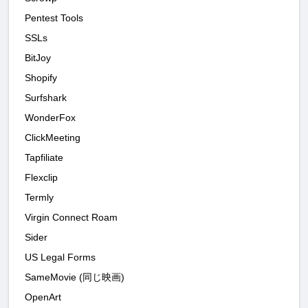
Pentest Tools
SSLs
BitJoy
Shopify
Surfshark
WonderFox
ClickMeeting
Tapfiliate
Flexclip
Termly
Virgin Connect Roam
Sider
US Legal Forms
SameMovie (同じ映画)
OpenArt