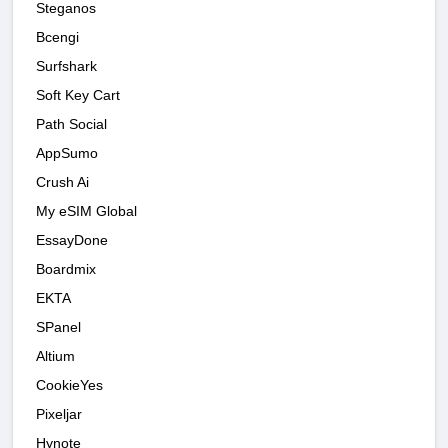
Steganos
Bcengi
Surfshark
Soft Key Cart
Path Social
AppSumo
Crush Ai
My eSIM Global
EssayDone
Boardmix
EKTA
SPanel
Altium
CookieYes
Pixeljar
Hynote