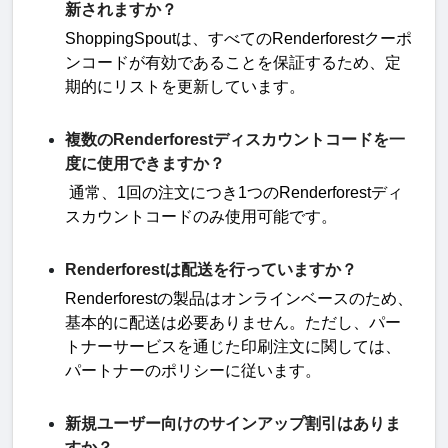
新されますか？
ShoppingSpout
は、すべての
Renderforest
クーポ
ンコードが有効であることを保証するため、定
期的にリストを更新しています
。
複数のRenderforestディスカウントコードを一
度に使用できますか？
通常、
1
回の注文につき
1
つの
Renderforest
ディ
スカウントコードのみ使用可能です
。
Renderforestは配送を行っていますか？
Renderforest
の製品はオンラインベースのため、
基本的に配送は必要ありません。ただし、パー
トナーサービスを通じた印刷注文に関しては、
パートナーのポリシーに従います
。
新規ユーザー向けのサインアップ割引はありま
すか？